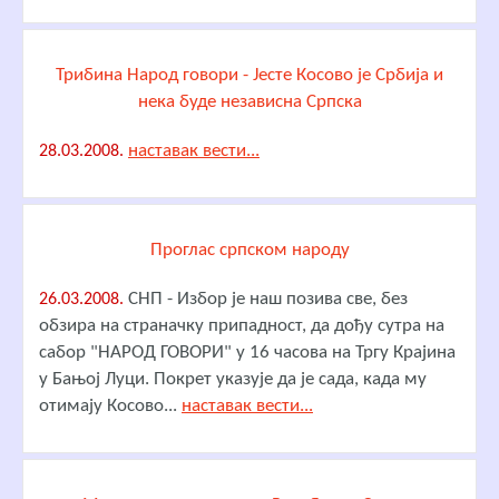
Трибина Народ говори - Јесте Косово је Србија и
нека буде независна Српска
наставак вести...
28.03.2008.
Проглас српском народу
СНП - Избор је наш позива све, без
26.03.2008.
обзира на страначку припадност, да дођу сутра на
сабор "НАРОД ГОВОРИ" у 16 часова на Тргу Крајина
у Бањој Луци. Покрет указује да је сада, када му
отимају Косово...
наставак вести...