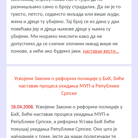
размишљамо само о броју страдалих. Да ли је то
тристо, петсто, седамсто хиљада или више људи,
жена и дјеце ту убијено. Тај број се из дана у дан
повећава јер и дјеца њихове дјеце у њима су
убијени. Ми морамо мислити како да не
допустимо да се слични злочини никад више не
понове, а неће ако будемо јаки.
наставак вести...
Усвојени Закони о реформи полиције у БиХ, биће
наставак процеса укидања МУП-а Републике
Српске
Усвојени Закони о реформи полиције у
18.04.2008.
БиХ, биће наставак процеса укидања МУП-а
Републике Српске, а реформа Устава БиХ биће
покушај укидања Републике Српске. Оно што је
најчудније у томе, јесте да наши политичари те