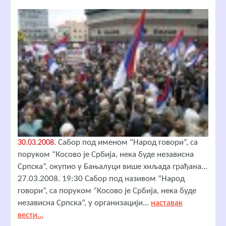
Сабор под именом “Народ говори”, са
30.03.2008.
поруком “Косово је Србија, нека буде независна
Српска”, окупио у Бањалуци више хиљада грађана...
27.03.2008. 19:30 Сабор под називом “Народ
говори”, са поруком “Косово је Србија, нека буде
независна Српска”, у организацији...
наставак
вести...