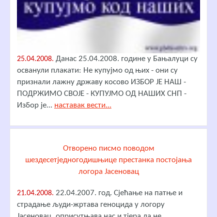
Данас 25.04.2008. године у Бањалуци су
25.04.2008.
осванули плакати: Не купујмо од њих - они су
признали лажну државу косово ИЗБОР ЈЕ НАШ -
ПОДРЖИМО СВОЈЕ - КУПУЈМО ОД НАШИХ СНП -
Избор је...
наставак вести...
Отворено писмо поводом
шездесетједногодишњице престанка постојања
логора Јасеновац
22.04.2007. год. Сјећање на патње и
21.04.2008.
страдање људи-жртава геноцида у логору
Јасеновац, оприсутњава нас и тјера да не