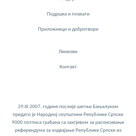
Подршка и плакати
Приложници и добротвори
Линкови
Контакт
29.III 2007. године послије шетње Бањалуком
предато је Народној скупштини Републике Српске
9000 потписа грађана са захтјевом за расписивање
референдума за издвајање Републике Српске из