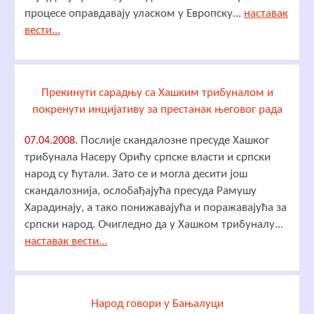
процесе оправдавају уласком у Европску...
наставак
вести...
Прекинути сарадњу са Хашким трибуналом и
покренути инцијативу за престанак његовог рада
Послије скандалозне пресуде Хашког
07.04.2008.
трибунала Насеру Орићу српске власти и српски
народ су ћутали. Зато се и могла десити још
скандалознија, ослобађајућа пресуда Рамушу
Харадинају, а тако понижавајућа и поражавајућа за
српски народ. Очигледно да у Хашком трибуналу...
наставак вести...
Народ говори у Бањалуци