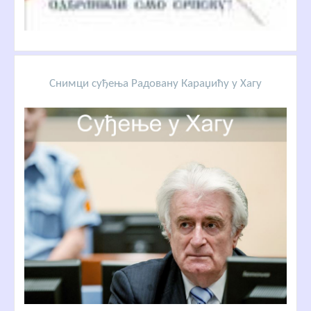
Снимци суђења Радовану Караџићу у Хагу