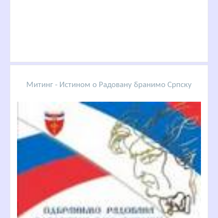
Митинг - Истином о Радовану бранимо Српску