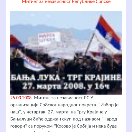
Митинг за независност Републике Српске
Митинг за независност РС У
25.03.2008.
организацији Србског народног покрета "Избор је
наш", у четвртак, 27. марта, на Тргу Крајине у
Бањалуци биће одржан скуп под називом "Народ
говори" са поруком "Косово је Србија и нека буде