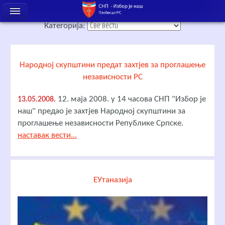
Категорија:
Народној скупштини предат захтјев за проглашење
независности РС
12. маја 2008. у 14 часова СНП "Избор је
13.05.2008.
наш" предао је захтјев Народној скупштини за
проглашење независности Републике Српске.
наставак вести...
ЕУтаназија