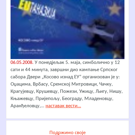
У понедјељак 5. маја, симболично у 12
06.05.2008.
сати и 44 минута, завршни дио кампање Српског
сабора Двери „Косово изнад ЕУ“ организован је у:
Оџацима, Врбасу, Сремској Митровици, Чачку,
Крагујевцу, Крушевцу, Пожези, Ужицу, Љигу, Нишу,
Књажевцу, Пријепољу, Београду, Младеновцу,
Аранђеловцу,...
наставак вести...
Подржимо своје