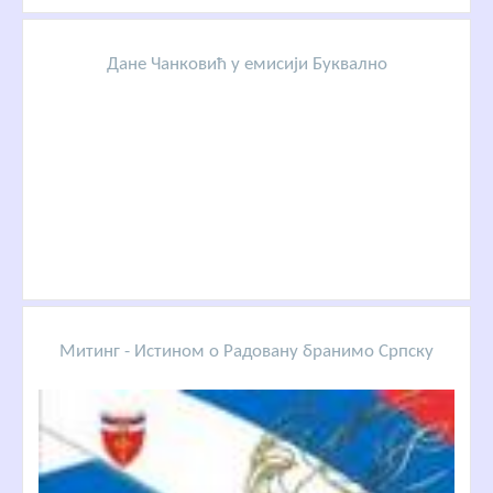
Дане Чанковић у емисији Буквално
Митинг - Истином о Радовану бранимо Српску