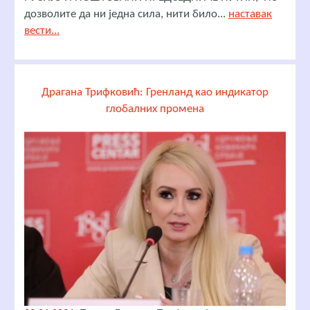
дозволите да ни једна сила, нити било...
наставак
вести...
Драгана Трифковић: Гренланд као индикатор
глобалних промена