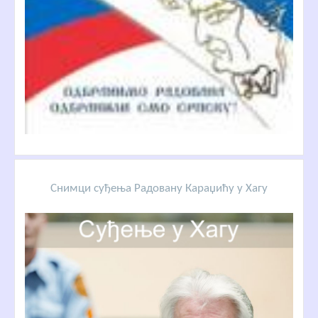
Снимци суђења Радовану Караџићу у Хагу