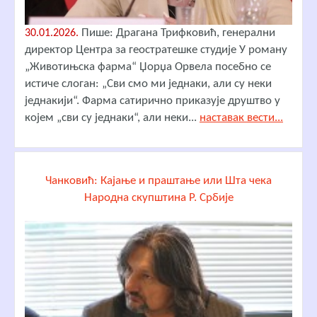
Пише: Драгана Трифковић, генерални
30.01.2026.
директор Центра за геостратешке студије У роману
„Животињска фарма“ Џорџа Орвела посебно се
истиче слоган: „Сви смо ми једнаки, али су неки
једнакији“. Фарма сатирично приказује друштво у
којем „сви су једнаки“, али неки...
наставак вести...
Чанковић: Кајање и праштање или Шта чека
Народна скупштина Р. Србије