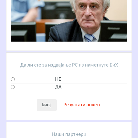
Да ли сте за издвајање РС из наметнуте БиХ
НЕ
ДА
Резултати анкете
Наши партнери