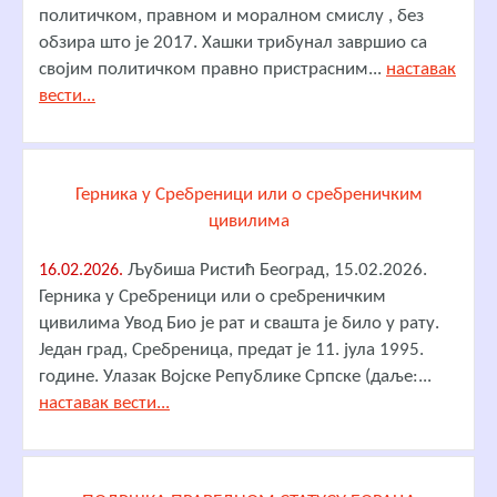
политичком, правном и моралном смислу , без
обзира што је 2017. Хашки трибунал завршио са
својим политичком правно пристрасним...
наставак
вести...
Герника у Сребреници или о сребреничким
цивилима
Љубиша Ристић Београд, 15.02.2026.
16.02.2026.
Герника у Сребреници или о сребреничким
цивилима Увод Био је рат и свашта је било у рату.
Један град, Сребреница, предат је 11. јула 1995.
године. Улазак Војске Републике Српске (даље:...
наставак вести...