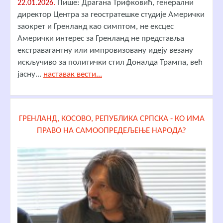
Пише: Драгана Трифковић, генерални
22.01.2026.
директор Центра за геостратешке студије Амерички
заокрет и Гренланд као симптом, не ексцес
Амерички интерес за Гренланд не представља
екстравагантну или импровизовану идеју везану
искључиво за политички стил Доналда Трампа, већ
јасну...
наставак вести...
ГРЕНЛАНД, КОСОВО, РЕПУБЛИКА СРПСКА - КО ИМА
ПРАВО НА САМООПРЕДЕЉЕЊЕ НАРОДА?