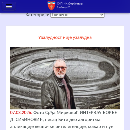
Категорија:
Узалудност није узалудна
Фото Срђа Мирковић ИНТЕРВЈУ: ЂОРЂЕ
07.03.2026.
Д. СИБИНОВИЋ, писац Бити део алгоритма
апликације вештачке интелигенције, макар и пун