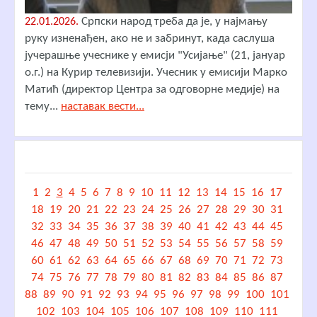
Српски народ треба да је, у најмању
22.01.2026.
руку изненађен, ако не и забринут, када саслуша
јучерашње учеснике у емисји "Усијање" (21, јануар
о.г.) на Курир телевизији. Учесник у емисији Марко
Матић (директор Центра за одговорне медије) на
тему...
наставак вести...
1
2
3
4
5
6
7
8
9
10
11
12
13
14
15
16
17
18
19
20
21
22
23
24
25
26
27
28
29
30
31
32
33
34
35
36
37
38
39
40
41
42
43
44
45
46
47
48
49
50
51
52
53
54
55
56
57
58
59
60
61
62
63
64
65
66
67
68
69
70
71
72
73
74
75
76
77
78
79
80
81
82
83
84
85
86
87
88
89
90
91
92
93
94
95
96
97
98
99
100
101
102
103
104
105
106
107
108
109
110
111