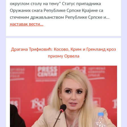
округлом столу на тему" Статус припадника
Оружаних снага Републике Српске Крајине са
стеченим држављанством Републике Српске и...
наставак вести...
Драгана Трифковић: Косово, Крим и Гренланд кроз
призму Орвела