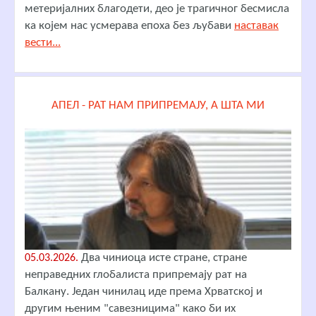
метеријалних благодети, део је трагичног бесмисла
ка којем нас усмерава епоха без љубави
наставак
вести...
АПЕЛ - РАТ НАМ ПРИПРЕМАЈУ, А ШТА МИ
Два чиниоца исте стране, стране
05.03.2026.
неправедних глобалиста припремају рат на
Балкану. Један чинилац иде према Хрватској и
другим њеним "савезницима" како би их