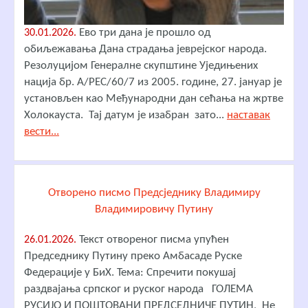
Ево три дана је прошло од
30.01.2026.
обиљежавања Дана страдања јеврејског народа.
Резолуцијом Генералне скупштине Уједињених
нација бр. A/РЕС/60/7 из 2005. године, 27. јануар је
установљен као Међународни дан сећања на жртве
Холокауста. Тај датум је изабран зато...
наставак
вести...
Отворено писмо Предсједнику Владимиру
Владимировичу Путину
Текст отвореног писма упућен
26.01.2026.
Председнику Путину преко Амбасаде Руске
Федерације у БиХ. Тема: Спречити покушај
раздвајања српског и руског народа ГОЛЕМА
РУСИЈО И ПОШТОВАНИ ПРЕДСЕДНИЧЕ ПУТИН, Не