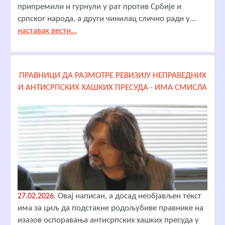
припремили и гурнули у рат против Србије и
српског народа, а други чинилац слично ради у...
наставак вести...
ПРАВНИЦИ ДА РАЗМОТРЕ РЕВИЗИЈУ НЕПРАВЕДНИХ
И АНТИСРПСКИХ ХАШКИХ ПРЕСУДА - ИМА СМИСЛА
Овај написан, а досад необјављен текст
27.02.2026.
има за циљ да подстакне родољубиве правнике на
изазов оспоравања антисрпских хашких пресуда у