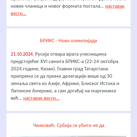
нових чланица и новог формата постала...
наставак
вести...
БРИКС - Нова олимпијада
Русија отвара врата учесницима
21.10.2024.
предстојећег XVI самита БРИКС-а (22-24 октобра
2024.године, Казан). Главни град Татарстана
припрема се да прими делегације више од 30
земаља света из Азије, Африке, Блиског Истока и
Латинске Америке, а сам догађај на маргинама
већ...
наставак вести...
Чанковић: Србија се убити не да