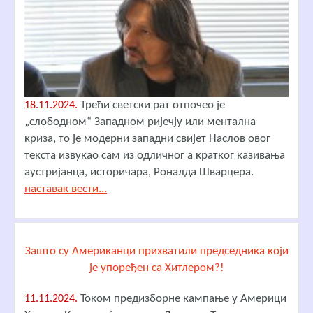
Трећи светски рат отпочео је
18.11.2024.
„слободном“ Западном ријечју или ментална
криза, то је модерни западни свијет Наслов овог
текста извукао сам из одличног а кратког казивања
аустријанца, историчара, Роналда Шварцера.
наставак вести...
Зашто су Американци прихватили председника који
је упоређен са Хитлером?!
Током предизборне кампање у Америци
11.11.2024.