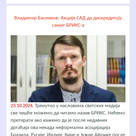
Владимир Басенков: Акције САД да дискредитују
самит БРИКС-а
Тренутно у насловима светских медија
23.10.2024.
све чешће можемо да читамо назив БРИКС. Нећемо
претерати ако кажемо да је после недавних
догађаја ова некада неформална асоцијација
Бразила, Русије, Индије, Кине и Јужне Африке после