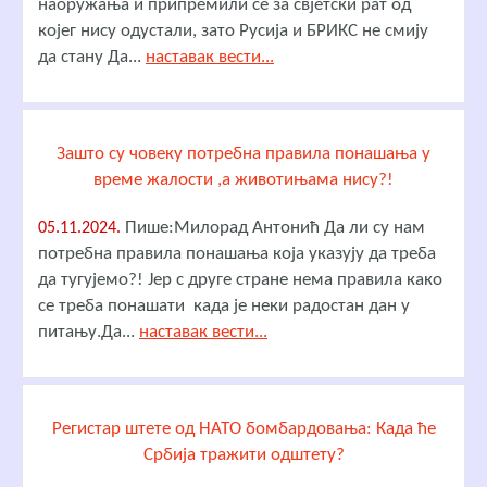
наоружања и припремили се за свјетски рат од
којег нису одустали, зато Русија и БРИКС не смију
да стану Да...
наставак вести...
Зашто су човеку потребна правила понашања у
време жалости ,а животињама нису?!
Пише:Милорад Антонић Да ли су нам
05.11.2024.
потребна правила понашања која указују да треба
да тугујемо?! Јер с друге стране нема правила како
се треба понашати када је неки радостан дан у
питању.Да...
наставак вести...
Регистар штете од НАТО бомбардовања: Када ће
Србија тражити одштету?