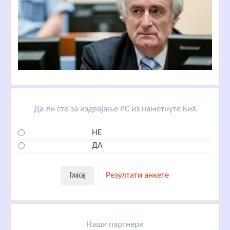
Да ли сте за издвајање РС из наметнуте БиХ
НЕ
ДА
Резултати анкете
Наши партнери