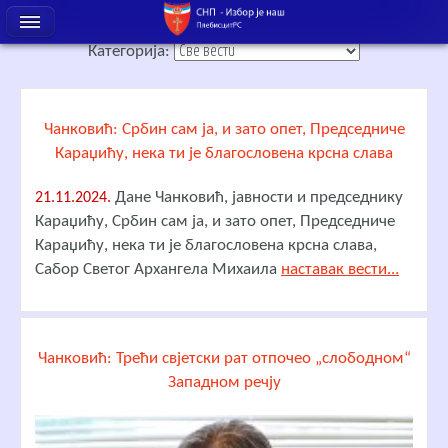
Категорија:
Чанковић: Србин сам ја, и зато опет, Председниче
Караџићу, нека ти је благословена крсна слава
Дане Чанковић, јавности и председнику
21.11.2024.
Караџићу, Србин сам ја, и зато опет, Председниче
Караџићу, нека ти је благословена крсна слава,
Сабор Светог Архангела Михаила
наставак вести...
Чанковић: Трећи свјетски рат отпочео „слободном“
Западном речју