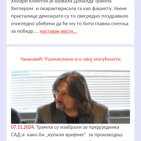
Хилари Клинтон је назвала Доналда Трампа
Хитлером и окарактерисала га као фашисту. Њене
присталице демократе су то свесредно поздравиле
очигледно убеђени да ће му то бити главна сметња
за победу....
наставак вести...
Чанковић: Размислимо и о овој могућности
Трампа су изабрали за предсједника
07.11.2024.
САД-а како би „купили вријеме“ за производњу