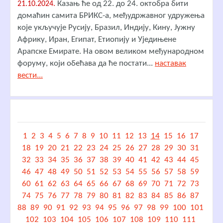
Казањ ће од 22. до 24. октобра бити
21.10.2024.
домаћин самита БРИКС-а, међудржавног удружења
које укључује Русију, Бразил, Индију, Кину, Јужну
Африку, Иран, Египат, Етиопију и Уједињене
Арапске Емирате. На овом великом међународном
форуму, који обећава да ће постати...
наставак
вести...
1
2
3
4
5
6
7
8
9
10
11
12
13
14
15
16
17
18
19
20
21
22
23
24
25
26
27
28
29
30
31
32
33
34
35
36
37
38
39
40
41
42
43
44
45
46
47
48
49
50
51
52
53
54
55
56
57
58
59
60
61
62
63
64
65
66
67
68
69
70
71
72
73
74
75
76
77
78
79
80
81
82
83
84
85
86
87
88
89
90
91
92
93
94
95
96
97
98
99
100
101
102
103
104
105
106
107
108
109
110
111