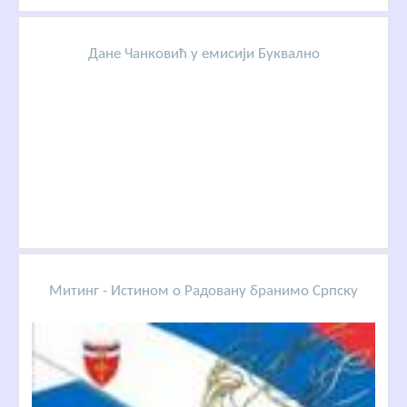
Дане Чанковић у емисији Буквално
Митинг - Истином о Радовану бранимо Српску