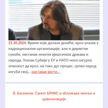
Време које долази донеће, кроз улазак у
21.10.2024.
наднационалне организације, али и директне
сукобе, нестанак многих вјештачких држава и
народа. Улазак Србије у ЕУ и НАТО носи сигурну
опасност да кроз, не тако дуг процес, српки народ
изгуби свој...
наставак вести...
В. Басенков: Самит БРИКС-а зближава земље и
цивилизације