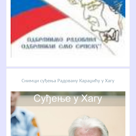
Снимци суђења Радовану Караџићу у Хагу