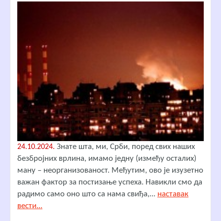
Знате шта, ми, Срби, поред свих наших
24.10.2024.
безбројних врлина, имамо једну (између осталих)
ману – неорганизованост. Међутим, ово је изузетно
важан фактор за постизање успеха. Навикли смо да
радимо само оно што са нама свиђа,...
наставак
вести...