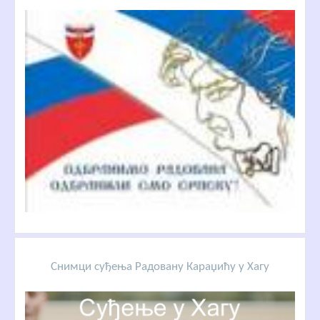
Снимци суђења Радовану Караџићу у Хагу