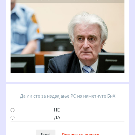
Да ли сте за издвајање РС из наметнуте БиХ
НЕ
ДА