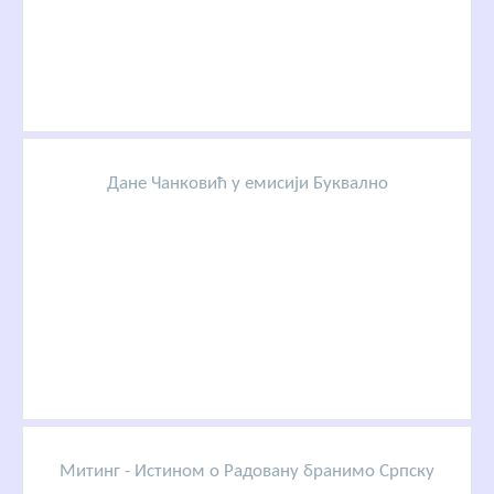
Дане Чанковић у емисији Буквално
Митинг - Истином о Радовану бранимо Српску