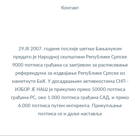
Контакт
29.III 2007. године послије шетње Бањалуком
предато је Народној скупштини Републике Српске
9000 потписа грађана са захтјевом за расписивање
референдума за издвајање Републике Српске из
наметнуте БиХ. У досадашњим активностима СНП -
ИЗБОР ЈЕ НАШ је прикупио преко 50000 потписа
грађана РС, око 1.000 потписа грађана САД, и преко
6.000 потписа путем интерента. Прикупљање
потписа се и даље наставља