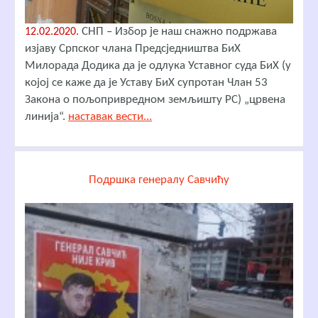
СНП – Избор је наш снажно подржава
12.02.2020.
изјаву Српског члана Предсједништва БиХ
Милорада Додика да је одлука Уставног суда БиХ (у
којој се каже да је Уставу БиХ супротан Члан 53
Закона о пољопривредном земљишту РС) „црвена
линија“.
наставак вести...
Подршка генералу Савчићу