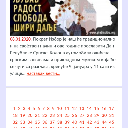
Покрет Избор је наш ће традиционално
08.01.2020.
и на својствен начин и ове године прославити Дан
Републике Српске. Колона аутомобила окићена
српским заставама и прикладном музиком која ће
се чути са разгласа, кренуће 9. јануара у 11 сати из
улице...
наставак вести...
1
2
3
4
5
6
7
8
9
10
11
12
13
14
15
16
17
18
19
20
21
22
23
24
25
26
27
28
29
30
31
32
33
34
35
36
37
38
39
40
41
42
43
44
45