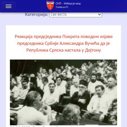
Категорија:
Реакција предсједника Покрета поводом изјаве
председника Србије Александра Вучића да је
Република Српска настала у Дејтону