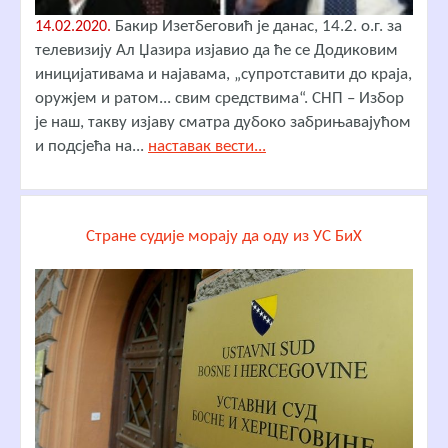
Бакир Изетбеговић је данас, 14.2. о.г. за
14.02.2020.
телевизију Ал Џазира изјавио да ће се Додиковим
иницијативама и најавама, „супротставити до краја,
оружјем и ратом... свим средствима“. СНП – Избор
је наш, такву изјаву сматра дубоко забрињавајућом
и подсјећа на...
наставак вести...
Стране судије морају да оду из УС БиХ