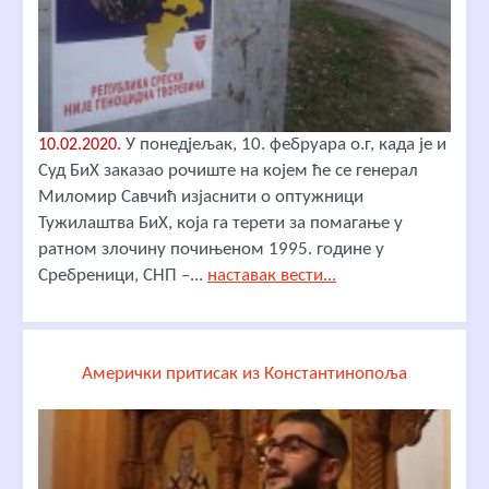
У понедјељак, 10. фебруара о.г, када је и
10.02.2020.
Суд БиХ заказао рочиште на којем ће се генерал
Миломир Савчић изјаснити о оптужници
Тужилаштва БиХ, која га терети за помагање у
ратном злочину почињеном 1995. године у
Сребреници, СНП –...
наставак вести...
Амерички притисак из Константинопоља