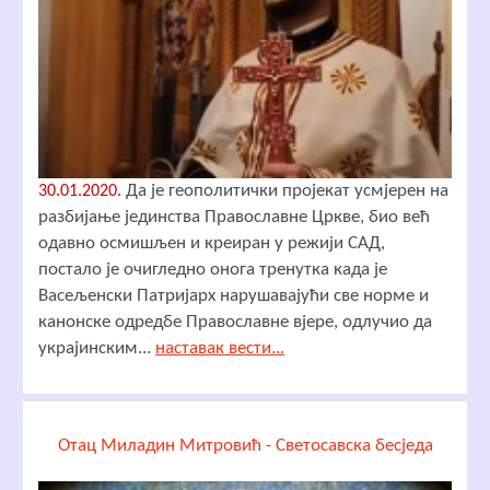
Да је геополитички пројекат усмјерен на
30.01.2020.
разбијање јединства Православне Цркве, био већ
одавно осмишљен и креиран у режији САД,
постало је очигледно онога тренутка када је
Васељенски Патријарх нарушавајући све норме и
канонске одредбе Православне вјере, одлучио да
украјинским...
наставак вести...
Отац Миладин Митровић - Светосавска бесједа