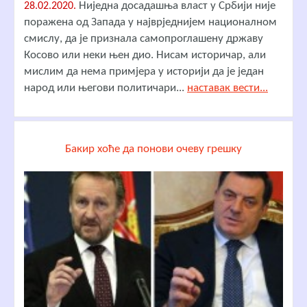
Ниједна досадашња власт у Србији није
28.02.2020.
поражена од Запада у најврједнијем националном
смислу, да је признала самопроглашену државу
Косово или неки њен дио. Нисам историчар, али
мислим да нема примјера у историји да је један
народ или његови политичари...
наставак вести...
Бакир хоће да понови очеву грешку