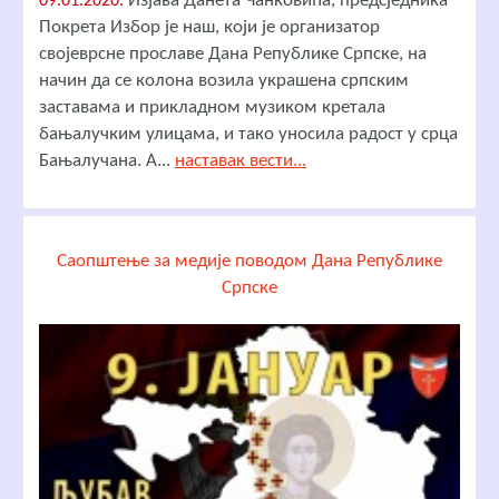
Изјава Данета Чанковића, предсједника
09.01.2020.
Покрета Избор је наш, који је организатор
својеврсне прославе Дана Републике Српске, на
начин да се колона возила украшена српским
заставама и прикладном музиком кретала
бањалучким улицама, и тако уносила радост у срца
Бањалучана. А...
наставак вести...
Саопштење за медије поводом Дана Републике
Српске