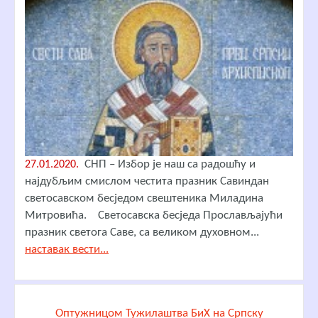
СНП – Избор је наш са радошћу и
27.01.2020.
најдубљим смислом честита празник Савиндан
светосавском бесједом свештеника Миладина
Митровића. Светосавска бесједа Прослављајући
празник светога Саве, са великом духовном...
наставак вести...
Оптужницом Тужилаштва БиХ на Српску