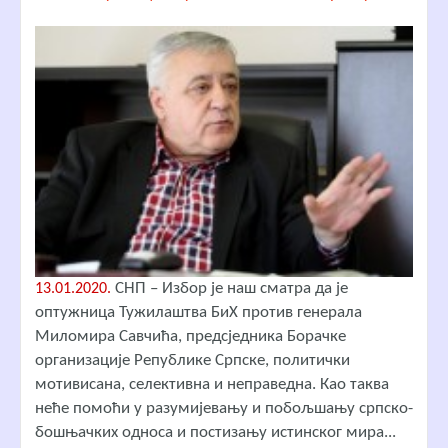
СНП – Избор је наш сматра да је
13.01.2020.
оптужница Тужилаштва БиХ против генерала
Миломира Савчића, предсједника Борачке
организације Републике Српске, политички
мотивисана, селективна и неправедна. Као таква
неће помоћи у разумијевању и побољшању српско-
бошњачких односа и постизању истинског мира...