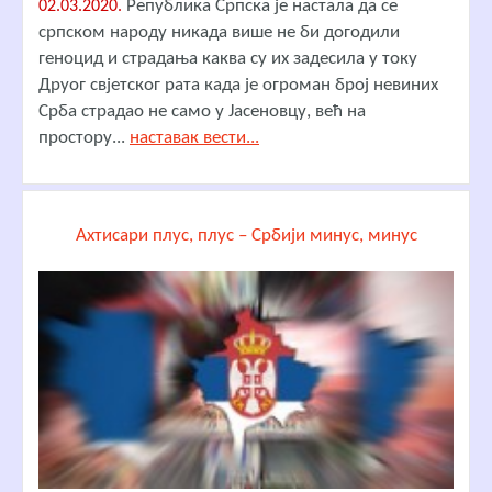
Република Српска је настала да се
02.03.2020.
српском народу никада више не би догодили
геноцид и страдања каква су их задесила у току
Друог свјетског рата када је огроман број невиних
Срба страдао не само у Јасеновцу, већ на
простору...
наставак вести...
Ахтисари плус, плус – Србији минус, минус