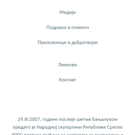
Медији
Подршка и плакати
Приложници и добротвори
Линкови
Контакт
29.III 2007. године послије шетње Бањалуком
предато је Народној скупштини Републике Српске