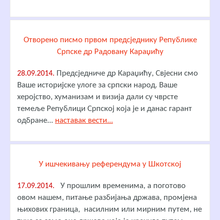
Отворено писмо првом предсједнику Републике
Српске др Радовану Караџићу
Предсједниче др Караџићу, Свјесни смо
28.09.2014.
Ваше историјске улоге за српски народ. Ваше
херојство, хуманизам и визија дали су чврсте
темеље Републици Српској која је и данас гарант
одбране...
наставак вести...
У ишчекивању референдума у Шкотској
У прошлим временима, а поготово
17.09.2014.
овом нашем, питање разбијања држава, промјена
њихових граница, насилним или мирним путем, не