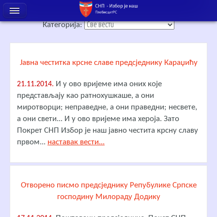
Категорија:
Јавна честитка крсне славе предсједнику Караџићу
И у ово вријеме има оних које
21.11.2014.
представљају као ратнохушкаше, а они
миротворци; неправедне, а они праведни; несвете,
а они свети... И у ово вријеме има хероја. Зато
Покрет СНП Избор је наш јавно честита крсну славу
првом...
наставак вести...
Отворено писмо предсједнику Репубулике Српске
господину Милораду Додику