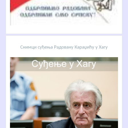
Снимци суђења Радовану Караџићу у Хагу