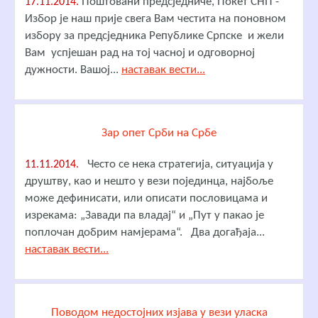
Поштовани предсједниче, Покет СНП -
17.11.2014.
Избор је наш прије свега Вам честита на поновном
избору за предсједника Републике Српске и жели
Вам успјешан рад на тој часној и одговорној
дужности. Вашој...
наставак вести...
Зар опет Срби на Србе
Често се нека стратегија, ситуација у
11.11.2014.
друштву, као и нешто у вези појединца, најбоље
може дефинисати, или описати пословицама и
изрекама: „Завади па владај“ и „Пут у пакао је
поплочан добрим намјерама“. Два догађаја...
наставак вести...
Поводом недостојних изјава у вези уласка