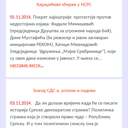
Караџићеве кћерке у НСРС
Покрет најоштрије протестује против
05.11.2014.
недостојних изјава: Фадиле Мемишевић
(предсједница Друштва за угрожене народе БиХ),
Дине Мустафића (бх режисер и јавни заговарач
иницијативе РЕКОМ), Хатиџе Мехмедовић
(педсједница Удружења „Мајке Сребренице“), које
су ових дана изнесене у јавност. У њима се...
наставак вести...
Значај СДС-а, успони и падови
Да ли долази вријеме када ће се писати
03.11.2014.
историја Српске демократске странке? Политичка
странка која је створила право чудо – Републику
Српску. И у том политичком смислу она је