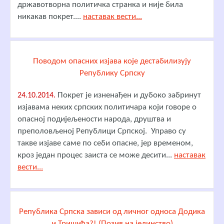
државотворна политичка странка и није била
никакав покрет....
наставак вести...
Поводом опасних изјава које дестабилизују
Републику Српску
Покрет је изненађен и дубоко забринут
24.10.2014.
изјавама неких српских политичара који говоре о
опасној подијељености народа, друштва и
преполовљеној Републици Српској. Управо су
такве изјаве саме по себи опасне, јер временом,
кроз један процес заиста се може десити...
наставак
вести...
Република Српска зависи од личног односа Додика
и Тришића?! (Позив на јединство)