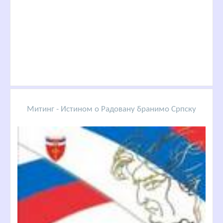
Митинг - Истином о Радовану бранимо Српску