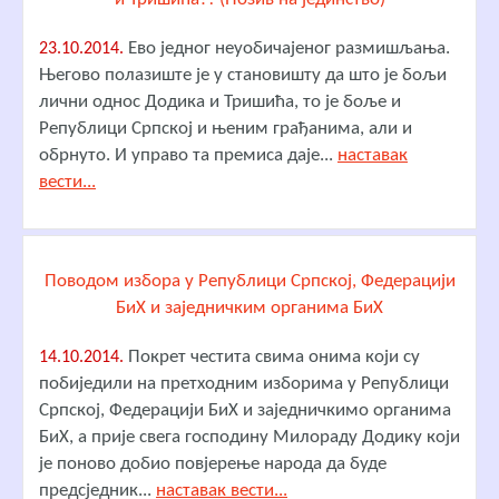
Ево једног неуобичајеног размишљања.
23.10.2014.
Његово полазиште је у становишту да што је бољи
лични однос Додика и Тришића, то је боље и
Републици Српској и њеним грађанима, али и
обрнуто. И управо та премиса даје...
наставак
вести...
Поводом избора у Републици Српској, Федерацији
БиХ и заједничким органима БиХ
Покрет честита свима онима који су
14.10.2014.
побиједили на претходним изборима у Републици
Српској, Федерацији БиХ и заједничкимо органима
БиХ, а прије свега господину Милораду Додику који
је поново добио повјерење народа да буде
предсједник...
наставак вести...