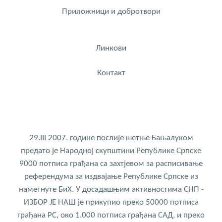
Приложници и добротвори
Линкови
Контакт
29.III 2007. године послије шетње Бањалуком
предато је Народној скупштини Републике Српске
9000 потписа грађана са захтјевом за расписивање
референдума за издвајање Републике Српске из
наметнуте БиХ. У досадашњим активностима СНП -
ИЗБОР ЈЕ НАШ је прикупио преко 50000 потписа
грађана РС, око 1.000 потписа грађана САД, и преко