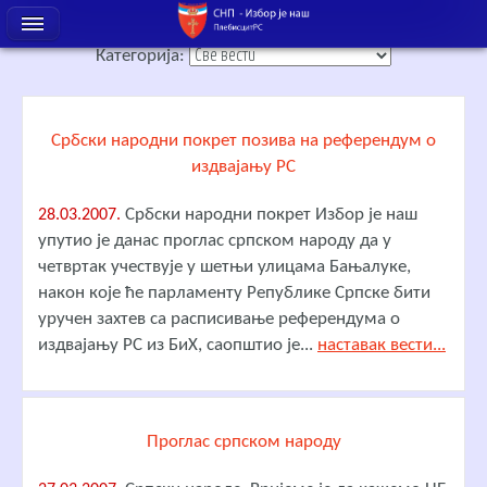
Категорија:
Србски народни покрет позива на референдум о
издвајању РС
Србски народни покрет Избор је наш
28.03.2007.
упутио је данас проглас српском народу да у
четвртак учествује у шетњи улицама Бањалуке,
након које ће парламенту Републике Српске бити
уручен захтев са расписивање референдума о
издвајању РС из БиХ, саопштио је...
наставак вести...
Проглас српском народу