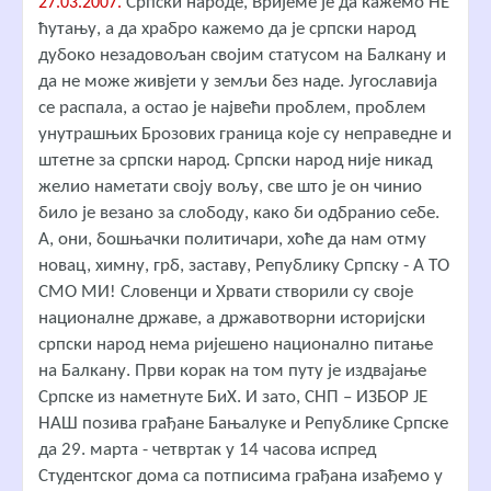
Српски народе, Вријеме је да кажемо НЕ
27.03.2007.
ћутању, а да храбро кажемо да је српски народ
дубоко незадовољан својим статусом на Балкану и
да не може живјети у земљи без наде. Југославија
се распала, а остао је највећи проблем, проблем
унутрашњих Брозових граница које су неправедне и
штетне за српски народ. Српски народ није никад
желио наметати своју вољу, све што је он чинио
било је везано за слободу, како би одбранио себе.
А, они, бошњачки политичари, хоће да нам отму
новац, химну, грб, заставу, Републику Српску - А ТО
СМО МИ! Словенци и Хрвати створили су своје
националне државе, а државотворни историјски
српски народ нема ријешено национално питање
на Балкану. Први корак на том путу је издвајање
Српске из наметнуте БиХ. И зато, СНП – ИЗБОР ЈЕ
НАШ позива грађане Бањалуке и Републике Српске
да 29. марта - четвртак у 14 часова испред
Студентског дома са потписима грађана изађемо у