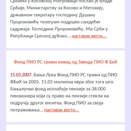
Србима у Косовској Митровици послао је Влади
Србије, Министарству за Косово и Метохију,
државном секретару господину Душану
Пророковићу телеграм подршке сљедећег
садржаја: Господине Пророковићу, Ми Срби у
Републици Српској дубоко...
наставак вести...
Фонд ПИО РС тражи новац од Завода ПИО Ф БиХ
Бања Лука Фонд ПИО РС тражи од ПИО
15.03.2007.
ФБиХ за 2005. 11.05 милиона евра због тога што
бањалучки фонд исплаћује пензије за 38.000
пензионера који су право на пензије стекли на
подручју другог ентитеа. Фонд ПИО за своја
потраживања...
наставак вести...