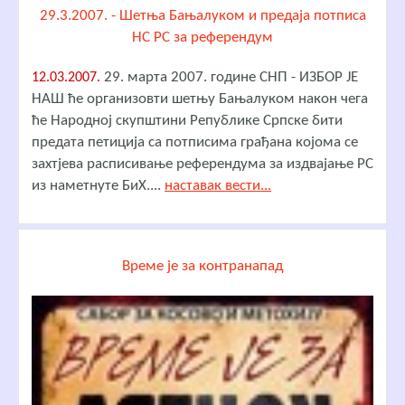
29.3.2007. - Шетња Бањалуком и предаја потписа
НС РС за референдум
29. марта 2007. године СНП - ИЗБОР ЈЕ
12.03.2007.
НАШ ће организовти шетњу Бањалуком након чега
ће Народној скупштини Републике Српске бити
предата петиција са потписима грађана којома се
захтјева расписивање референдума за издвајање РС
из наметнуте БиХ....
наставак вести...
Време је за контранапад