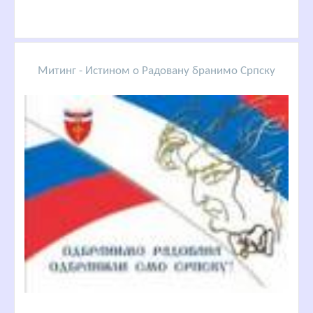
Митинг - Истином о Радовану бранимо Српску