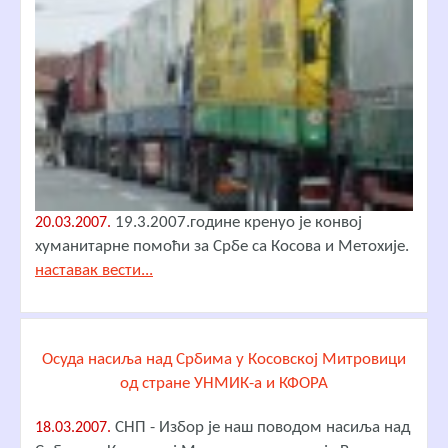
19.3.2007.године кренуо је конвој
20.03.2007.
хуманитарне помоћи за Србе са Косова и Метохије.
наставак вести...
Осуда насиља над Србима у Косовској Митровици
од стране УНМИК-а и КФОРА
СНП - Избор је наш поводом насиља над
18.03.2007.