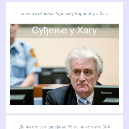
Снимци суђења Радовану Караџићу у Хагу
Да ли сте за издвајање РС из наметнуте БиХ