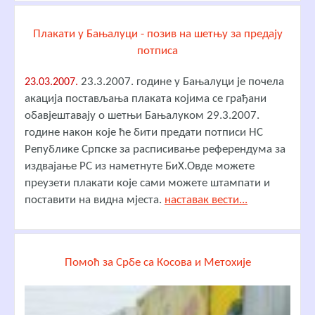
Плакати у Бањалуци - позив на шетњу за предају
потписа
23.3.2007. године у Бањалуци је почела
23.03.2007.
акација постављања плаката којима се грађани
обавјештавају о шетњи Бањалуком 29.3.2007.
године након које ће бити предати потписи НС
Републике Српске за расписивање референдума за
издвајање РС из наметнуте БиХ.Овде можете
преузети плакати које сами можете штампати и
поставити на видна мјеста.
наставак вести...
Помоћ за Србе са Косова и Метохије