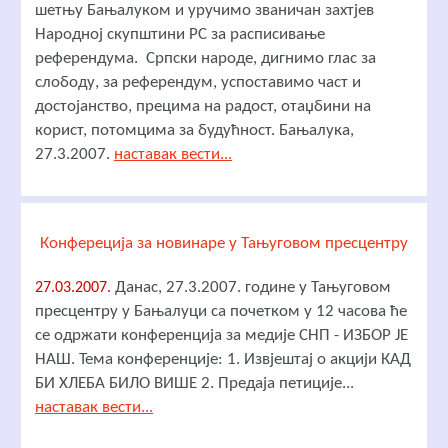
шетњу Бањалуком и уручимо званичан захтјев
Народној скупштини РС за расписивање
референдума. Српски народе, дигнимо глас за
слободу, за референдум, успоставимо част и
достојанство, прецима на радост, отаџбини на
корист, потомцима за будућност. Бањалука,
27.3.2007.
наставак вести...
Конфереција за новинаре у Тањуговом пресцентру
Данас, 27.3.2007. године у Тањуговом
27.03.2007.
пресцентру у Бањалуци са почетком у 12 часова ће
се одржати конференција за медије СНП - ИЗБОР ЈЕ
НАШ. Тема конференције: 1. Извјештај о акцији КАД
БИ ХЛЕБА БИЛО ВИШЕ 2. Предаја петиције...
наставак вести...