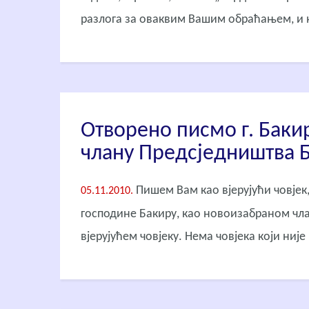
разлога за оваквим Вашим обраћањем, и 
Отворено писмо г. Баки
члану Предсједништва 
Пишем Вам као вјерујући човјек,
05.11.2010.
господине Бакиру, као новоизабраном чла
вјерујућем човјеку. Нема човјека који није