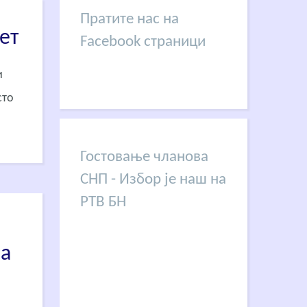
Пратите нас на
ет
Facebook страници
и
сто
Гостовање чланова
СНП - Избор је наш на
РТВ БН
ва