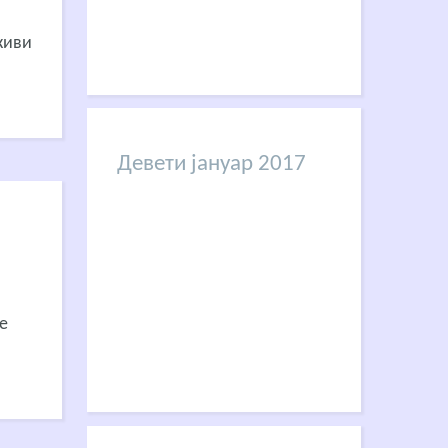
живи
Девети јануар 2017
е