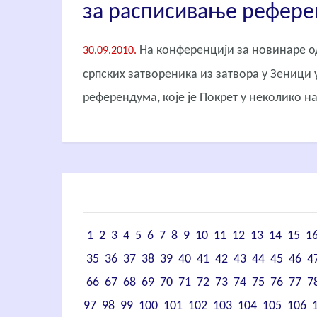
за расписивање рефер
На конференцији за новинаре од
30.09.2010.
српских затвореника из затвора у Зеници 
референдума, које је Покрет у неколико 
1
2
3
4
5
6
7
8
9
10
11
12
13
14
15
1
35
36
37
38
39
40
41
42
43
44
45
46
4
66
67
68
69
70
71
72
73
74
75
76
77
7
97
98
99
100
101
102
103
104
105
106