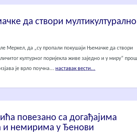
ачке да створи мултикултурално
ле Меркел, да „су пропали покушаји Њемачке да створи
личитог културног поријекла живе заједно и у миру“ про
зјава је врло поучна...
наставак вести...
ћа повезано са догађајима
 и немирима у Ђенови