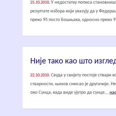
У недостатку пописа становништ
25.10.2010.
резултате избора који указују да у Федер
преко 95 посто Бошњака, односно преко 95 
Није тако као што изгле
Свуда у свијету постоје ствари ко
22.10.2010.
стварности, њихов смисао је другачији. Н
око Сунца, када виде ујутро да сунце...
нас