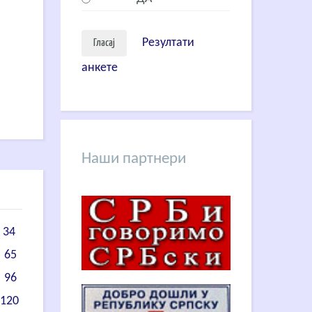
Резултати
анкете
Наши партнери
34
65
96
120