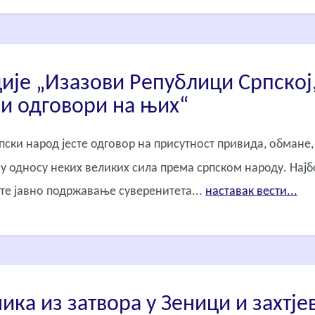
ије „Изазови Републици Српској
и одговори на њих“
пски народ јесте одговор на присутност привида, обмане,
 у односу неких великих сила према српском народу. Нај
сте јавно подржавање суверенитета...
наставак вести...
ка из затвора у Зеници и захтје