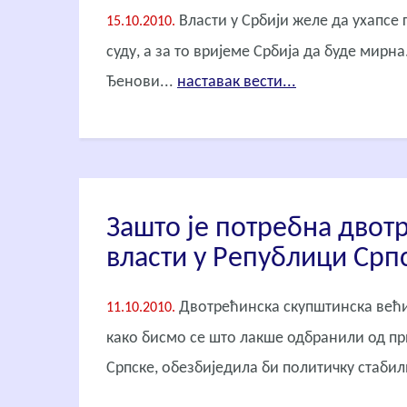
Власти у Србији желе да ухапсе
15.10.2010.
суду, а за то вријеме Србија да буде мирн
Ђенови...
наставак вести...
Зашто је потребна дво
власти у Републици Срп
Двотрећинска скупштинска већи
11.10.2010.
како бисмо се што лакше одбранили од при
Српске, обезбиједила би политичку стабил