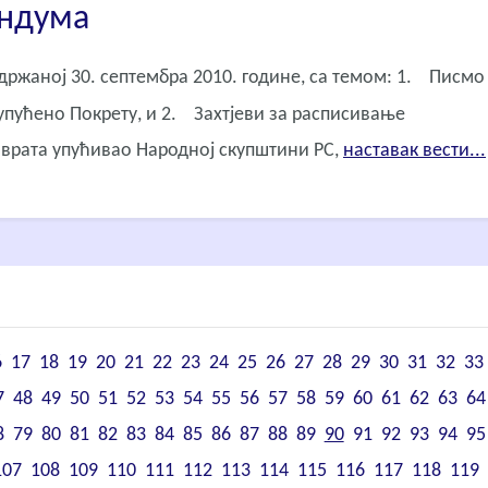
ендума
ржаној 30. септембра 2010. године, са темом: 1. Писмо
упућено Покрету, и 2. Захтјеви за расписивање
наврата упућивао Народној скупштини РС,
наставак вести...
6
17
18
19
20
21
22
23
24
25
26
27
28
29
30
31
32
33
7
48
49
50
51
52
53
54
55
56
57
58
59
60
61
62
63
64
8
79
80
81
82
83
84
85
86
87
88
89
90
91
92
93
94
95
107
108
109
110
111
112
113
114
115
116
117
118
119