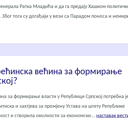
 генерала Ратка Младића и да га предају Хашком политич
а. Због тога су догађаји у вези са Парадом поноса и немир
трећинска већина за формирање
ској?
на за формирање власти у Републици Српској потребна ј
тиска и захтјева за промјену Устава на штету Републике
ност и створила околности за економски...
наставак вести