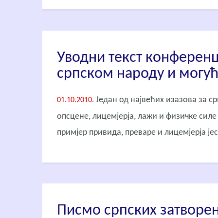
Уводни текст конференц
српском народу и могућ
Један од највећих изазова за ср
01.10.2010.
опсцене, лицемјерја, лажи и физичке силе
примјер привида, преваре и лицемјерја је
Писмо српских затворени