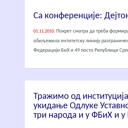
Са конференције: Дејто
Покрет сматра да треба формира
01.11.2010.
обиљежила ентитетску линију разграничењ
Федерацији БиХ и 49 посто Републици Срп
Тражимо од институција
укидање Одлуке Уставно
три народа и у ФБиХ и у