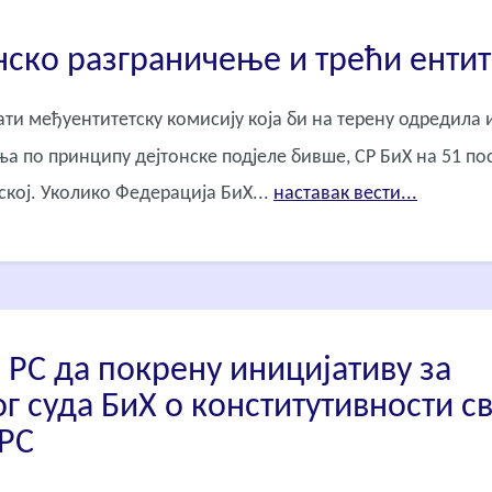
нско разграничење и трећи ентит
ти међуентитетску комисију која би на терену одредила 
а по принципу дејтонске подјеле бивше, СР БиХ на 51 по
ској. Уколико Федерација БиХ...
наставак вести...
 РС да покрену иницијативу за
г суда БиХ о конститутивности с
 РС