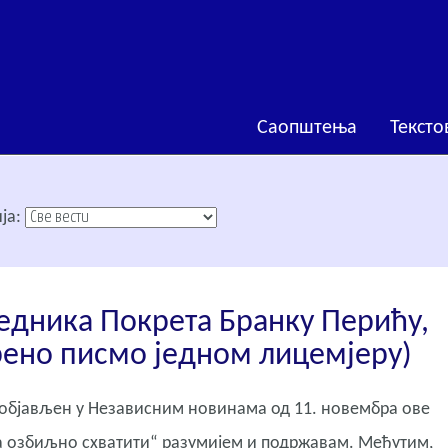
Саопштења
Тексто
ја:
едника Покрета Бранку Перићу,
орено писмо једном лицемјеру)
е објављен у Независним новинама од 11. новембра ове
ба озбиљно схватити“ разумијем и подржавам. Међутим,