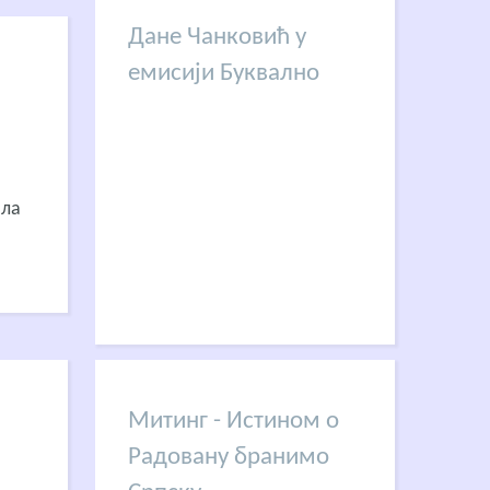
Дане Чанковић у
емисији Буквално
шла
Митинг - Истином о
Радовану бранимо