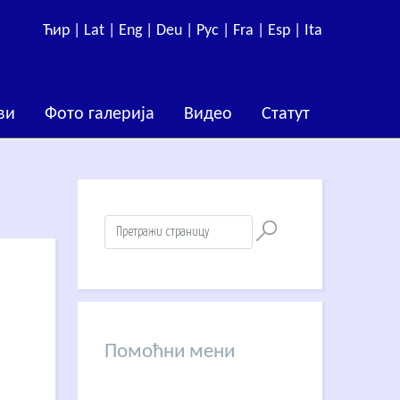
Ћир |
Lat |
Eng |
Deu |
Рус |
Fra |
Esp |
Ita
ви
Фото галерија
Видео
Статут
Помоћни мени