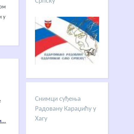
Српску
ком
и у
Снимци суђења
е
Радовану Караџићу у
Хагу
...