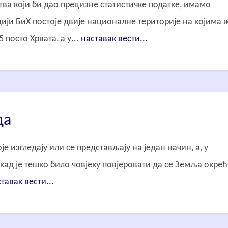
ва који би дао прецизне статистичке податке, имамо
ацији БиХ постоје двије националне територије на којима 
посто Хрвата, а у...
наставак вести...
да
је изгледају или се представљају на један начин, а, у
екад је тешко било човјеку повјеровати да се Земља окрећ
тавак вести...