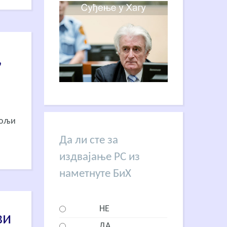
,
бољи
Да ли сте за
издвајање РС из
наметнуте БиХ
НЕ
ви
ДА