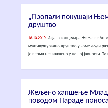
„Пропали покушаји Њем
друштво
Изјава канцелара Њемачке Анге
18.10.2010.
мултикултурално друштво у коме људи раз
је веома незапажено у нашој јавности. Та и
Жељено хапшење Млади
поводом Параде поноса