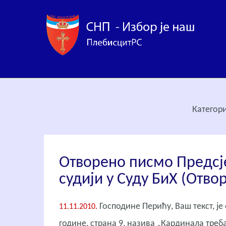
Категори
Отворено писмо Предсј
судији у Суду БиХ (Отв
Господине Перићу, Ваш текст, ј
11.11.2010.
године, страна 9, назива „Кардинала тре