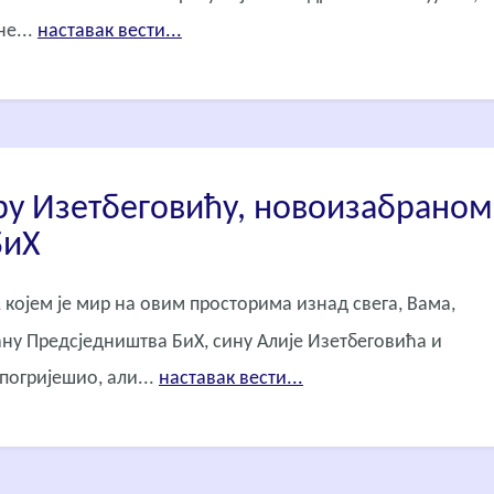
не...
наставак вести...
ру Изетбеговићу, новоизабраном
БиХ
 којем је мир на овим просторима изнад свега, Вама,
ну Предсједништва БиХ, сину Алије Изетбеговића и
 погријешио, али...
наставак вести...