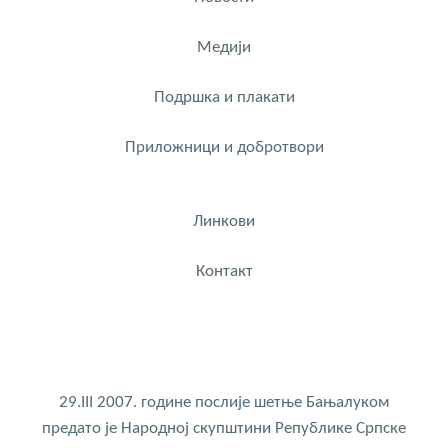
Медији
Подршка и плакати
Приложници и добротвори
Линкови
Контакт
29.III 2007. године послије шетње Бањалуком
предато је Народној скупштини Републике Српске