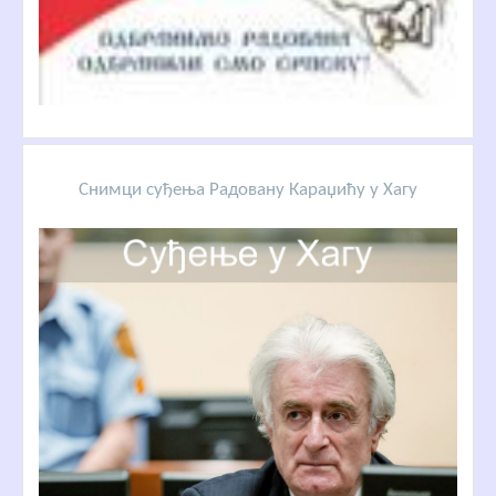
Снимци суђења Радовану Караџићу у Хагу