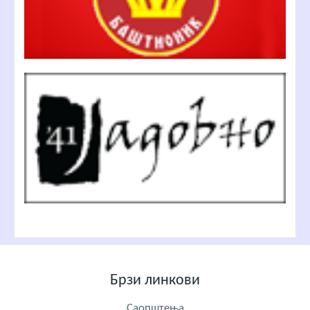
Брзи линкови
Саопштења