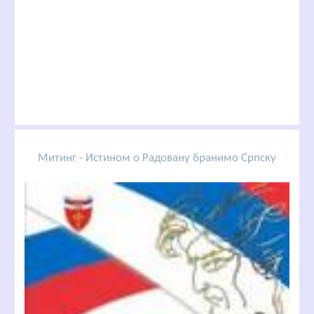
Митинг - Истином о Радовану бранимо Српску