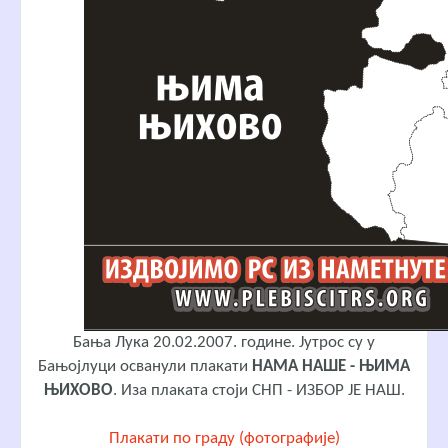
Бања Лука 20.02.2007. године. Јутрос су у
Бањојлуци осванули плакати
НАМА НАШЕ - ЊИМА
ЊИХОВО
. Иза плаката стоји СНП - ИЗБОР ЈЕ НАШ.
Плакати по граду (фотографије)