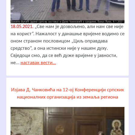
„Све нам је дозвољено, али нам све није
18.05.2021.
на корист“. Нажалост у данашње вријеме водимо се
оном страном пословицом „Циљ оправдава
средство“, а она истински није у нашем духу.
Свједоци смо, да се већ дуже вријеме у јавности,
не...
наставак вести...
Изјава Д. Чанковића на 12-ој Конференцији српских
националних организација из земаља региона