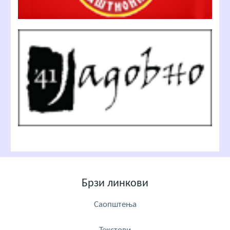
Брзи линкови
Саопштења