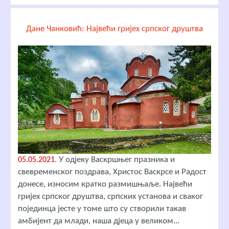
Дане Чанковић: Највећи гријех српског друштва
У одјеку Васкршњег празника и
05.05.2021.
свевременског поздрава, Христос Васкрсе и Радост
донесе, износим кратко размишњаље. Највећи
гријех српског друштва, српских установа и сваког
појединца јесте у томе што су створили такав
амбијент да млади, наша дјеца у великом...