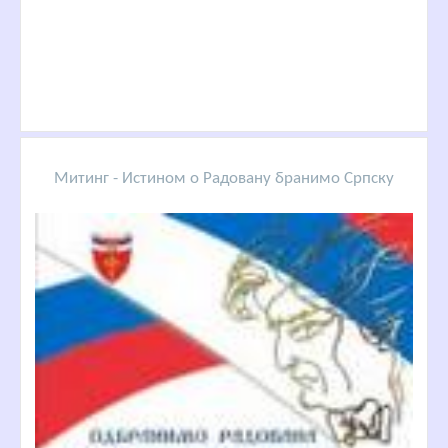
Митинг - Истином о Радовану бранимо Српску