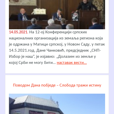
На 12-ој Конференцији српских
14.05.2021.
националних организација из земаља региона која
је одржана у Матици српској, у Новом Саду, у петак
14.5.2021.год, Дане Чанковић, предсједник „СНП-
Избор је наш“, је изјавио: „Долазим из земље у
којој Срби не могу бити...
наставак вести...
Поводом Дана побједе – Слобода тражи истину