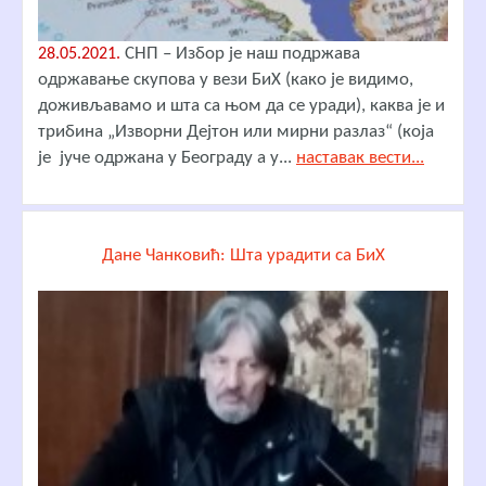
СНП – Избор је наш подржава
28.05.2021.
одржавање скупова у вези БиХ (како је видимо,
доживљавамо и шта са њом да се уради), каква је и
трибина „Изворни Дејтон или мирни разлаз“ (која
је јуче одржана у Београду а у...
наставак вести...
Дане Чанковић: Шта урадити са БиХ