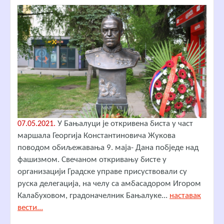
У Бањалуци је откривена биста у част
07.05.2021.
маршала Георгија Константиновича Жукова
поводом обиљежавања 9. маја- Дана побједе над
фашизмом. Свечаном откривању бисте у
организацији Градске управе присуствовали су
руска делегација, на челу са амбасадором Игором
Калабуховом, градоначелник Бањалуке...
наставак
вести...