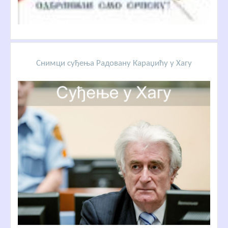
Снимци суђења Радовану Караџићу у Хагу