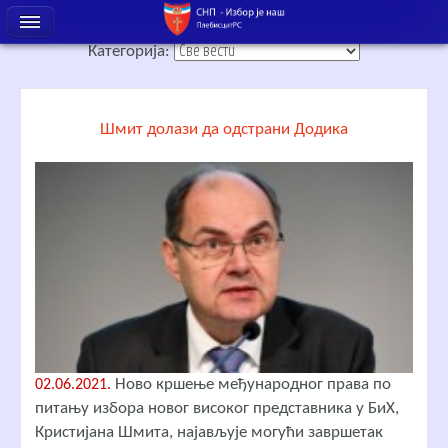
Категорија:
Шмит долази да одстрани Додика
Ново кршење међународног права по
02.06.2021.
питању избора новог високог представника у БиХ,
Кристијана Шмита, најављује могући завршетак