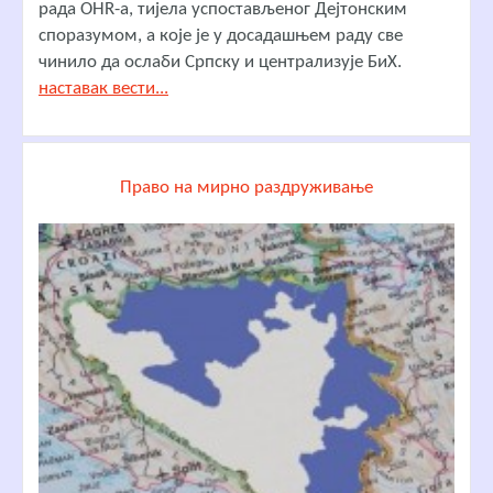
рада OHR-a, тијела успостављеног Дејтонским
споразумом, а које је у досадашњем раду све
чинило да ослаби Српску и централизује БиХ.
наставак вести...
Право на мирно раздруживање