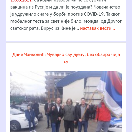
Са којим изазовима ће се суочити
19.05.2021.
вакцина из Русије и да ли је поуздана? Човечанство
је удружило снаге у борби против COVID-19. Таквог
глобалног теста за свет није било, можда, од Другог
светског рата. Вирус из Кине је...
наставак вести...
Дане Чанковић: Чувајмо сву дјецу, без обзира чија
су