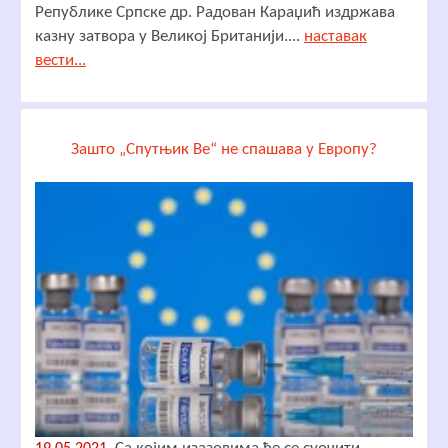
Републике Српске др. Радован Караџић издржава
казну затвора у Великој Британији....
наставак
вести...
Зашто „Спутњик Ве“ не спашава у Европу?