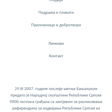
Медији
Подршка и плакати
Приложници и добротвори
Линкови
Контакт
29.III 2007. године послије шетње Бањалуком
предато је Народној скупштини Републике Српске
9000 потписа грађана са захтјевом за расписивање
референдума за издвајање Републике Српске из