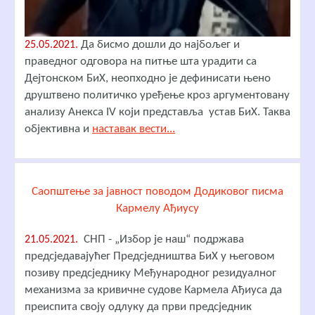
Да бисмо дошли до најбољег и
25.05.2021.
праведног одговора на питње шта урадити са
Дејтонском БиХ, неопходно је дефинисати њено
друштвено политичко уређење кроз аргументовану
анализу Анекса IV који представља устав БиХ. Таква
објективна и
наставак вести...
Саопштење за јавност поводом Додиковог писма
Кармелу Ађиусу
СНП - „Избор је наш“ подржава
21.05.2021.
предсједавајућег Предсједништва БиХ у његовом
позиву предсједнику Међународног резидуалног
механизма за кривичне судове Кармела Ађиуса да
преиспита своју одлуку да први предсједник