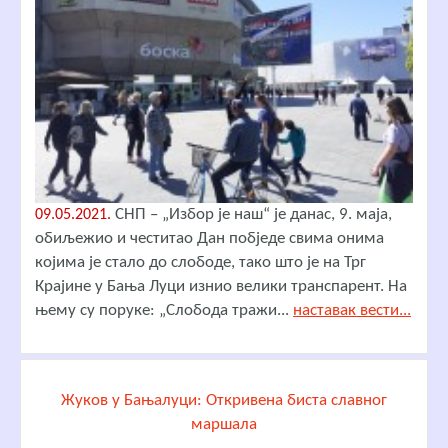
СНП – „Избор је наш“ је данас, 9. маја,
09.05.2021.
обиљежио и честитао Дан побједе свима онима
којима је стало до слободе, тако што је на Трг
Крајине у Бања Луци изнио велики транспарент. На
њему су поруке: „Слобода тражи...
наставак вести...
Жуков у Бањалуци: Откривена биста славног
маршала