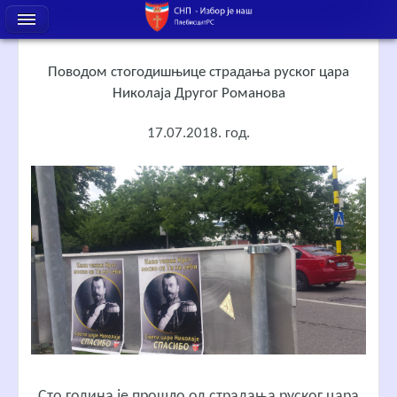
Поводом стогодишњице страдања руског цара
Николаја Другог Романова
17.07.2018. год.
Сто година је прошло од страдања руског цара