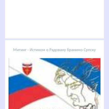
Митинг - Истином о Радовану бранимо Српску