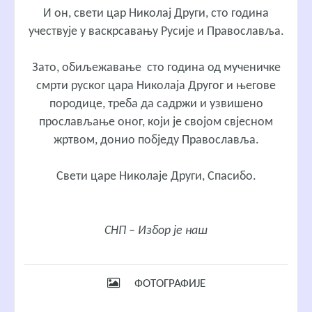
И он, свети цар Николај Други, сто година
учествује у васкрсавању Русије и Православља.
Зато, обиљежавање сто година од мученичке
смрти руског цара Николаја Другог и његове
породице, треба да садржи и узвишено
прослављање оног, који је својом свјесном
жртвом, донио побједу Православља.
Свети царе Николаје Други, Спасибо.
СНП – Избор је наш
ФОТОГРАФИЈЕ