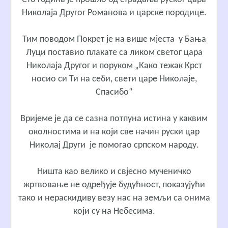
Николаја Другог Романова и царске породице.
Тим поводом Покрет је на више мјеста у Бања
Луци поставио плакате са ликом светог цара
Николаја Другог и поруком „Како тежак Крст
носио си Ти на себи, свети царе Николаје,
Спасибо“
Вријеме је да се сазна потпуна истина у каквим
околностима и на који све начин руски цар
Николај Други је помогао српском народу.
Ништа као велико и свјесно мученичко
жртвовање не одређује будућност, показујући
тако и нераскидиву везу нас на земљи са онима
који су на Небесима.