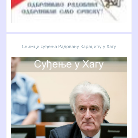
Снимци суђења Радовану Караџићу у Хагу