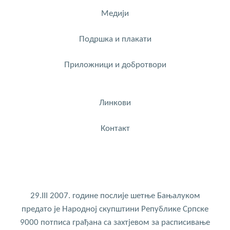
Медији
Подршка и плакати
Приложници и добротвори
Линкови
Контакт
29.III 2007. године послије шетње Бањалуком
предато је Народној скупштини Републике Српске
9000 потписа грађана са захтјевом за расписивање