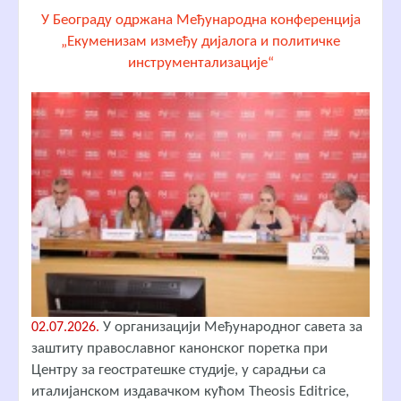
У Београду одржана Међународна конференција
„Екуменизам између дијалога и политичке
инструментализације“
У организацији Међународног савета за
02.07.2026.
заштиту православног канонског поретка при
Центру за геостратешке студије, у сарадњи са
италијанском издавачком кућом Theosis Editrice,