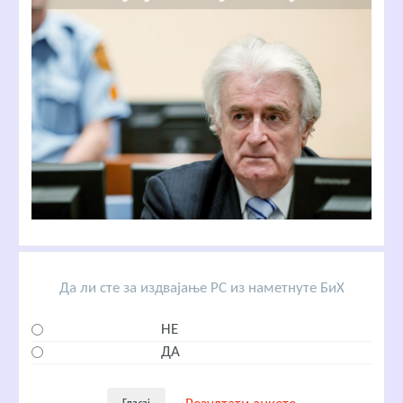
Да ли сте за издвајање РС из наметнуте БиХ
НЕ
ДА