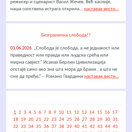
режисер и сценарист Васил Жечев. Већ касније,
наша сопствена истрага открила...
наставак вести...
Безгранична слобода!?
„Слобода је слобода, а не једнакост или
03.06.2026.
праведност или правда или људска срећа или
мирна савјест.“ Исаиах Берлин Цивилизација
опстаје само ако зна шта мора да брани , а шта не
сме да пређе.“ – Романо Гвардини
наставак вести...
1
2
3
4
5
6
7
8
9
10
11
12
13
14
15
16
17
18
19
20
21
22
23
24
25
26
27
28
29
30
31
32
33
34
35
36
37
38
39
40
41
42
43
44
45