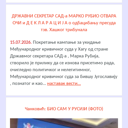
ДРЖАВНИ СЕКРЕТАР САД-а МАРКО РУБИО ОТВАРА
ОЧИ и Д Е К Л А Р А Ц И Ј А о одбацибању пресуда
тзв. Хашког трибунала
Покретање кампање за укидање
15.07.2026.
Међународног кривичног суда у Хагу од стране
Државмог секретара САД-а , Марка Рубија,
створило је прилику да се изнова присетимо рада,
очигледно политичког и нелегитимног,
Међународног кривичног суда за бившу Југославију
, познатог и као...
наставак вести...
Чанковић: БИО САМ У РУСИЈИ (ФОТО)