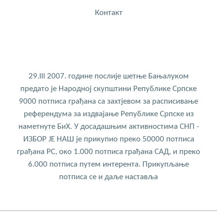
Контакт
29.III 2007. године послије шетње Бањалуком
предато је Народној скупштини Републике Српске
9000 потписа грађана са захтјевом за расписивање
референдума за издвајање Републике Српске из
наметнуте БиХ. У досадашњим активностима СНП -
ИЗБОР ЈЕ НАШ је прикупио преко 50000 потписа
грађана РС, око 1.000 потписа грађана САД, и преко
6.000 потписа путем интерента. Прикупљање
потписа се и даље наставља