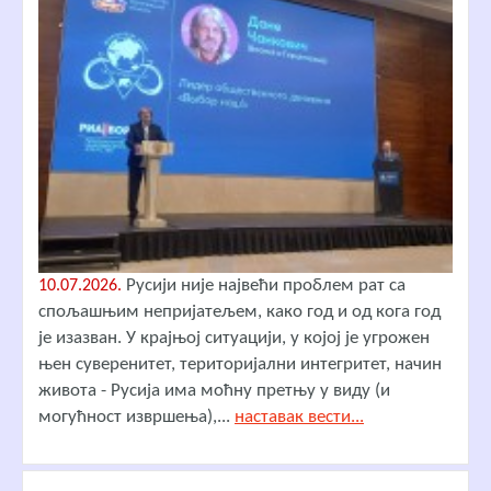
Русији није највећи проблем рат са
10.07.2026.
спољашњим непријатељем, како год и од кога год
је изазван. У крајњој ситуацији, у којој је угрожен
њен суверенитет, територијални интегритет, начин
живота - Русија има моћну претњу у виду (и
могућност извршења),...
наставак вести...