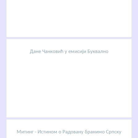
Дане Чанковић у емисији Буквално
Митинг - Истином о Радовану бранимо Српску