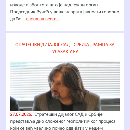
изводе и због тога што је надлежни орган -
Председник Вучић у више наврата јавности говорио
да ће...
наставак вести...
СТРАТЕШКИ ДИЈАЛОГ САД - СРБИЈА , РАМПА ЗА
УЛАЗАК У ЕУ
Стратешки дијалог САД и Србије
27.07.2026.
представља дио сложеног геополитичког процеса
који се већ увелико почео одвијати у нешем