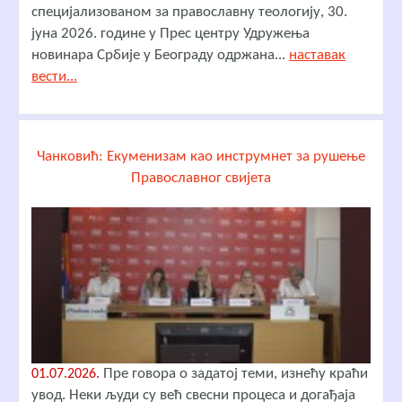
специјализованом за православну теологију, 30.
јуна 2026. године у Прес центру Удружења
новинара Србије у Београду одржана...
наставак
вести...
Чанковић: Екуменизам као инструмнет за рушење
Православног свијета
Пре говора о задатој теми, изнећу краћи
01.07.2026.
увод. Неки људи су већ свесни процеса и догађаја