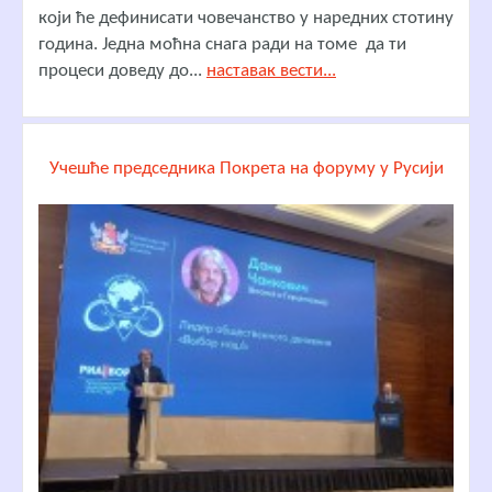
који ће дефинисати човечанство у наредних стотину
година. Једна моћна снага ради на томе да ти
процеси доведу до...
наставак вести...
Учешће председника Покрета на форуму у Русији