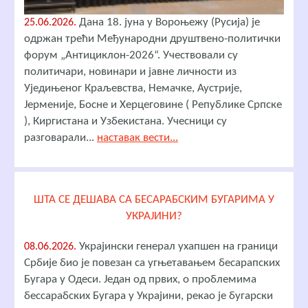
Дана 18. јуна у Вороњежу (Русија) је
25.06.2026.
одржан трећи Међународни друштвено-политички
форум „Антициклон-2026“. Учествовали су
политичари, новинари и јавне личности из
Уједињеног Краљевства, Немачке, Аустрије,
Јерменије, Босне и Херцеговине ( Републике Српске
), Киргистана и Узбекистана. Учесници су
разговарали...
наставак вести...
ШТА СЕ ДЕШАВА СА БЕСАРАБСКИМ БУГАРИМА У
УКРАЈИНИ?
Украјински генерал ухапшен на граници
08.06.2026.
Србије био је повезан са угњетавањем бесарапских
Бугара у Одеси. Један од првих, о проблемима
бессарабских Бугара у Украјини, рекао је бугарски