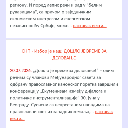
региону. И поред лепих речи и рад у "белим
рукавицама", са причом о заједничким
економским инетресом и енергетском
независношћу Србије, може...
наставак вести...
СНП - Избор је наш: ДОШЛО ЈЕ ВРЕМЕ ЗА
ДЕЛОВАЊЕ
„Дошло је време за деловање!“ – овим
20.07.2026.
речима су чланови Међународног савета за
одбрану православног канонског поретка завршили
конференцију „Екуменизам између дијалога и
политичке инструментализације“ 30. јуна у
Београду. Суочени са непрестаним нападима на
православни свет из западних земаља,...
наставак
вести...