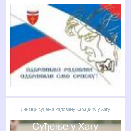
Снимци суђења Радовану Караџићу у Хагу