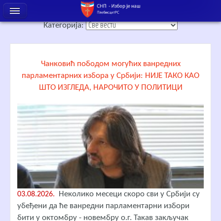
Категорија:
Чанковић пободом могућих ванредних
парламентарних избора у Србији: НИЈЕ ТАКО КАО
ШТО ИЗГЛЕДА, НАРОЧИТО У ПОЛИТИЦИ
Неколико месеци скоро сви у Србији су
03.08.2026.
убеђени да ће ванредни парламентарни избори
бити у октомбру - новембру о.г. Такав закључак