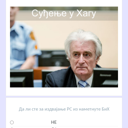
Да ли сте за издвајање РС из наметнуте БиХ
НЕ