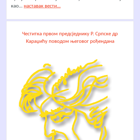
као...
наставак вести...
Честитка првом предсједнику Р. Српске др
Караџићу поводом његовог рођендана