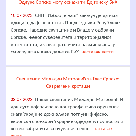
Одлуке Српске могу оснажити Дејтонску БиХ
СНП „Избор је наш“ закључује да има
10.07.2023.
идиција, да је чврст став Предсједника Републике
Српске, Народне скупштине и Владе у одбрани
Српске, њеног суверенитета и територијалног
интегритета, изазвао различита размишљања у
смислу шта и како даље са БиХ.
наставак вести...
Свештеник Миладин Митровић за Глас Српске:
Савремени крсташи
Пише: свештеник Миладин Митровић И
08.07.2023.
док дуго најављивана контраофанзива оружаних
снага Украјине доживљава потпуни фијаско,
европски спонзори Украјине одједанпут су постали
веома забринути за очување њеног...
наставак