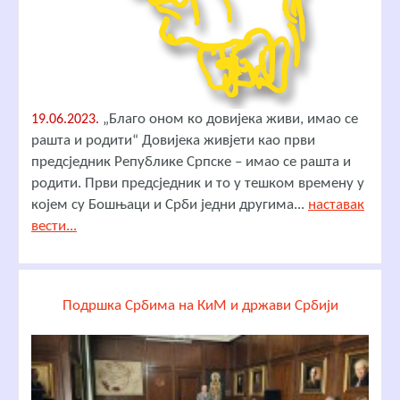
„Благо оном ко довијека живи, имао се
19.06.2023.
рашта и родити“ Довијека живјети као први
предсједник Републике Српске – имао се рашта и
родити. Први предсједник и то у тешком времену у
којем су Бошњаци и Срби једни другима...
наставак
вести...
Подршка Србима на КиМ и држави Србији