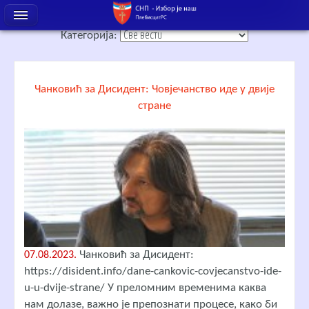
Категорија:
Чанковић за Дисидент: Човјечанство иде у двије
стране
Чанковић за Дисидент:
07.08.2023.
https://disident.info/dane-cankovic-covjecanstvo-ide-
u-u-dvije-strane/ У преломним временима каква
нам долазе, важно је препознати процесе, како би