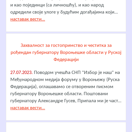
и као појединци (са личношћу), и као народ
одредили своје улоге у будућим догађајима који...
наставак вести...
Захвалност за гостопримство и честитка за
рођендан губернатору Вороњешке области у Руској
Федерацији
Поводом учешћа СНП "Избор је наш" на
27.07.2023.
Међународном медија форуму у Вороњежу (Руска
Федерација), оглашавамо се отвореним писмом
губернатору Вороњешке области. Поштовани
губернатору Александре Гусев, Припала ми је част...
наставак вести...