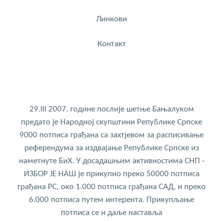
Линкови
Контакт
29.III 2007. године послије шетње Бањалуком
предато је Народној скупштини Републике Српске
9000 потписа грађана са захтјевом за расписивање
референдума за издвајање Републике Српске из
наметнуте БиХ. У досадашњим активностима СНП -
ИЗБОР ЈЕ НАШ је прикупио преко 50000 потписа
грађана РС, око 1.000 потписа грађана САД, и преко
6.000 потписа путем интерента. Прикупљање
потписа се и даље наставља