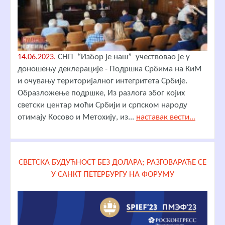
СНП “Избор је наш” учествовао је у
14.06.2023.
доношењу деклерације - Подршка Србима на КиМ
и очувању територијалног интегритета Србије.
Образложење подршке, Из разлога због којих
светски центар моћи Србији и српском народу
отимају Косово и Метохију, из...
наставак вести...
СВЕТСКА БУДУЋНОСТ БЕЗ ДОЛАРА; РАЗГОВАРАЋЕ СЕ
У САНКТ ПЕТЕРБУРГУ НА ФОРУМУ