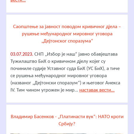
вести...
Саопштење за јавност поводом кривичног дјела –
рушење међународног мировног уговора
„Дејтонског споразума“
СНП „Избор је наш“ јавно обавјештава
03.07.2023.
Тужилаштво БиХ о кривичном дјелу којег су
починиле судије Уставног суда БиХ (УС БиХ), а тиче
се рушења међународног мировног уговора
(названог „Дејтонски споразум“) и његовог Анекса
IV. Тим чином угрожен је мир...
наставак вести...
Владимир Басенков - „Платинасти вук”: НАТО кроти
Србију?