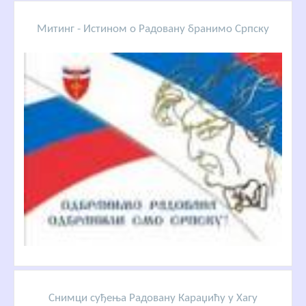
Митинг - Истином о Радовану бранимо Српску
Снимци суђења Радовану Караџићу у Хагу