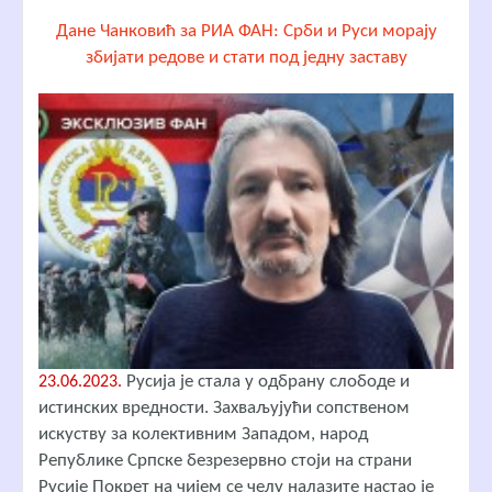
Дане Чанковић за РИА ФАН: Срби и Руси морају
збијати редове и стати под једну заставу
Русија је стала у одбрану слободе и
23.06.2023.
истинских вредности. Захваљујући сопственом
искуству за колективним Западом, народ
Републике Српске безрезервно стоји на страни
Русије Покрет на чијем се челу налазите настао је