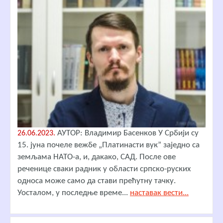
АУТОР: Владимир Басенков У Србији су
26.06.2023.
15. јуна почеле вежбе „Платинасти вук” заједно са
земљама НАТО-а, и, дакако, САД. После ове
реченице сваки радник у области српско-руских
односа може само да стави прећутну тачку.
Уосталом, у последње време...
наставак вести...