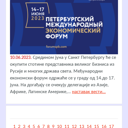
Средином јуна у Санкт Петербургу ће се
10.06.2023.
окупити стотине представника великог бизниса из
Русије и многих држава света. Међународни
економски форум одржаће се у граду од 14.до 17.
јуна. На догађају се очекују делегације из Азије,
Африке, Латинске Америке,...
наставак вести...
1
2
3
4
5
6
7
8
9
10
11
12
13
14
15
16
17