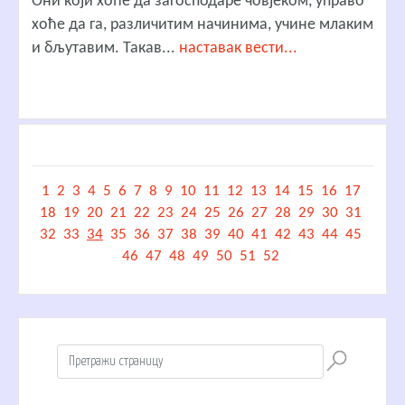
Они који хоће да загосподаре човјеком, управо
хоће да га, различитим начинима, учине млаким
и бљутавим. Такав...
наставак вести...
1
2
3
4
5
6
7
8
9
10
11
12
13
14
15
16
17
18
19
20
21
22
23
24
25
26
27
28
29
30
31
32
33
34
35
36
37
38
39
40
41
42
43
44
45
46
47
48
49
50
51
52