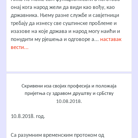
онај кога народ жели да види као вођу, као
државника. Њему разне службе и савјетници
требају да изнесу све суштинске проблеме и
изазове на које држава и народ могу наићи и
понудити му рјешења и одговоре а...
наставак
вести...
Скривени иза својих професија и положаја
пријетња су здравом друштву и срБству
10.08.2018.
10.8.2018. год.
Са разумним временским протоком од