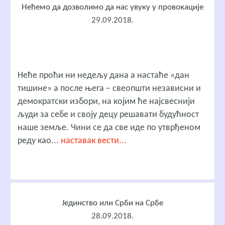
Нећемо да дозволимо да нас увуку у провокације
29.09.2018.
Неће проћи ни недељу дана а настаће «дан
тишине» а после њега – свеопшти независни и
демократски избори, на којим ће најсвеснији
људи за себе и своју децу решавати будућност
наше земље. Чини се да све иде по утврђеном
реду као...
наставак вести...
Јединство или Срби на Србе
28.09.2018.