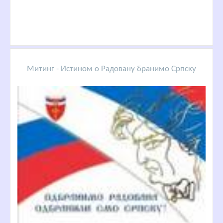
Митинг - Истином о Радовану бранимо Српску