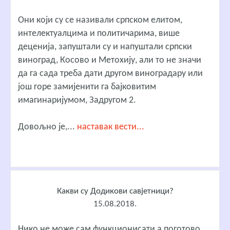
Они који су се називали српском елитом,
интелектуалцима и политичарима, више
деценија, запуштали су и напуштали српски
виноград, Косово и Метохију, али то не значи
да га сада треба дати другом виноградару или
још горе замијенити га бајковитим
имагинаријумом, Задругом 2.
Довољно је,...
наставак вести...
Какви су Додикови савјетници?
15.08.2018.
Нико не може сам функционисати а поготово