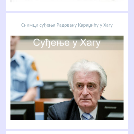
Снимци суђења Радовану Караџићу у Хагу