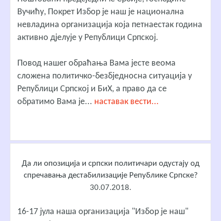
Вучићу, Покрет Избор је наш је национална
невладина организација која петнаестак година
активно дјелује у Републици Српској.
Повод нашег обраћања Вама јесте веома
сложена политичко-безбједносна ситуација у
Републици Српској и БиХ, а право да се
обратимо Вама је...
наставак вести...
Да ли опозиција и српски политичари одустају од
спречавања дестабилизације Републике Српске?
30.07.2018.
16-17 јула наша организација "Избор је наш"