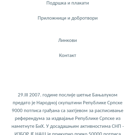
Подршка и плакати
Приложници и добротвори
Линкови
Контакт
29.III 2007. године послије шетње Бањалуком
предато је Народној скупштини Републике Српске
9000 потписа грађана са захтјевом за расписивање
референдума за издвајање Републике Српске из
наметнуте БиХ. У досадашњим активностима СНП -
ИЗБОР ЈЕ НАШ је прикупио преко 50000 потписа