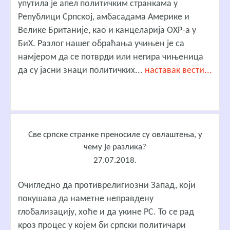
упутила је апел политичким странкама у
Републици Српској, амбасадама Америке и
Велике Британије, као и канцеларија ОХР-а у
БиХ. Разлог нашег обраћања учињен је са
намјером да се потврди или негира чињеница
да су јасни знаци политичких...
наставак вести...
Све српске странке преносиле су овлаштења, у
чему је разлика?
27.07.2018.
Очигледно да противрелигиозни Запад, који
покушава да наметне неправдену
глобализацију, хоће и да укине РС. То се рад
кроз процес у којем би српски политичари