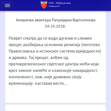
Америчка авантура Патријарха Вартоломеја
04.10.2018.
Покрет сматра да се води дугачак и сложен
процес разбијања основних религија (поготово
Православља и истинског система вриједности)
и држава. Тај процес, вођен од
противрелигиозног свјетског центра моћи који
кроз законе намеће и озакоњује накарадност,
изопаченост, лаж, није доживио своју
кулминацију.
наставак вести...