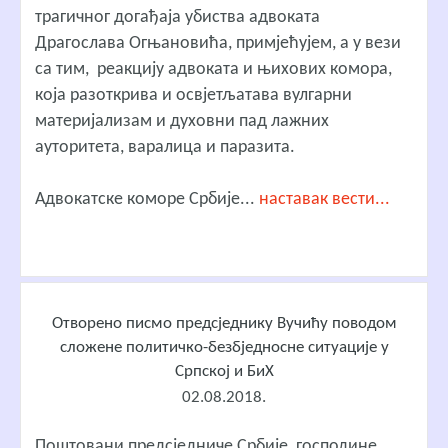
трагичног догађаја убиства адвоката
Драгослава Огњановића, примјећујем, а у вези
са тим, реакцију адвоката и њихових комора,
која разоткрива и освјетљатава вулгарни
материјализам и духовни пад лажних
ауторитета, варалица и паразита.
Адвокатске коморе Србије...
наставак вести...
Отворено писмо предсједнику Вучићу поводом
сложене политичко-безбједносне ситуације у
Српској и БиХ
02.08.2018.
Поштовани предсједниче Србије, господине