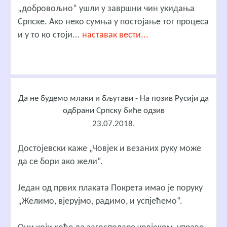
„добровољно“ ушли у завршни чин укидања
Српске. Ако неко сумња у постојање тог процеса
и у то ко стоји...
наставак вести...
Да не будемо млаки и бљутави - На позив Русији да
одбрани Српску биће одзив
23.07.2018.
Достојевски каже „Човјек и везаних руку може
да се бори ако жели“.
Један од првих плаката Покрета имао је поруку
„Желимо, вјерујмо, радимо, и успјећемо“.