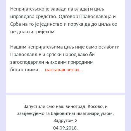
Непријатељско је завади па владај и циљ
иправдава средство. Одговор Православаца и
Срба на то је јединство и порука да до циља се
не долази гријехом.
Нашим непријатељима циљ није само ослабити
Православље и српски народ како би
загосподарили њиховим природним
богатствима,...
наставак вести...
Запустили смо наш виноград, Косово, и
замјењујемо га бајковитим имагинаријумом,
Задругом 2
04.09.2018.