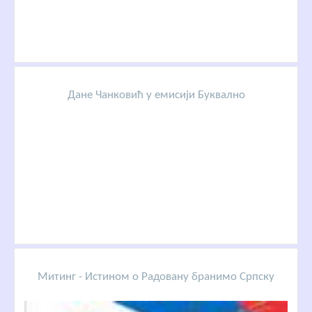
Дане Чанковић у емисији Буквално
Митинг - Истином о Радовану бранимо Српску