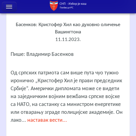
Басенков: Кристофер Хил као духовно оличење
Вашингтона
11.11.2023.
Пише: Владимир Басенков
Од српских патриота сам више пута чуо тужно
иронично „Кристофер Хил је прави председник
Србије“. Амерички дипломата може се видети
на заједничким војним вежбама српске војске
са НАТО, на састанку са министром енергетике
или отварању зграде полицијске академије. Он
лако...
наставак вести...