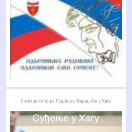
Снимци суђења Радовану Караџићу у Хагу