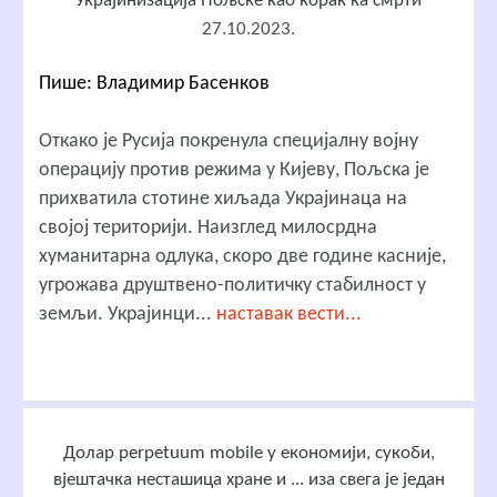
Украjинизација Пољске као корак ка смрти
27.10.2023.
Пише: Владимир Басенков
Откако је Русија покренула специјалну војну
операцију против режима у Кијеву, Пољска је
прихватила стотине хиљада Украјинаца на
својој територији. Наизглед милосрдна
хуманитарна одлука, скоро две године касније,
угрожава друштвено-политичку стабилност у
земљи. Украјинци...
наставак вести...
Долар perpetuum mobile у економији, сукоби,
вјештачка несташица хране и ... иза свега је један