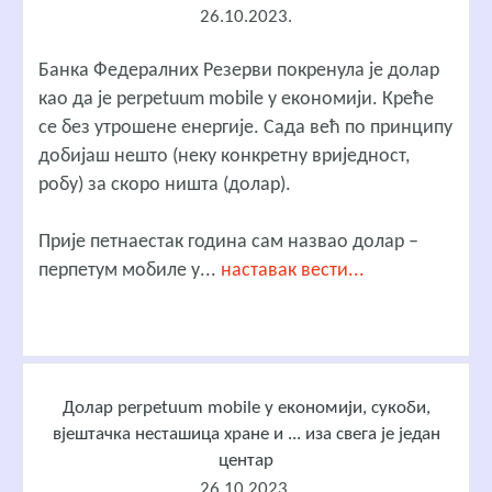
26.10.2023.
Банка Федералних Резерви покренула је долар
као да је perpetuum mobile у економији. Креће
се без утрошене енергије. Сада већ по принципу
добијаш нешто (неку конкретну вриједност,
робу) за скоро ништа (долар).
Прије петнаестак година сам назвао долар –
перпетум мобиле у...
наставак вести...
Долар perpetuum mobile у економији, сукоби,
вјештачка несташица хране и ... иза свега је један
центар
26.10.2023.