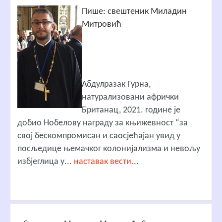
Пише: свештеник Миладин
Митровић
Абдулразак Гурна,
натурализовани афрички
Британац, 2021. године је
добио Нобелову награду за књижевност “за
свој бескомпромисан и саосјећајан увид у
посљедице њемачког колонијализма и невољу
избјеглица у...
наставак вести...