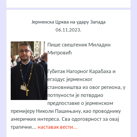
Јерменска Црква на удару Запада
06.11.2023.
Пише свештеник Миладин
Митровић
Г
убитак Нагорног Карабаха и
егзодус јерменског
становништва из овог региона, у
потпуности је потврдио
предпоставке о јерменском
премијеру Николи Пашињану, као проводнику
америчких интереса. Сва одоговрност за овај
трагични...
наставак вести...