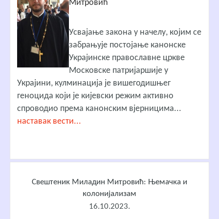
Митровић
Усвајање закона у начелу, којим се
забрањује постојање канонске
Украјинске православне цркве
Московске патријаршије у
Украјини, кулминација је вишегодишњег
геноцида који је кијевски режим активно
спроводио према канонским вјерницима...
наставак вести...
Свештеник Миладин Митровић: Њемачка и
колонијализам
16.10.2023.