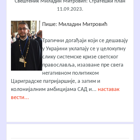
Свештеник Миладин Митровић: Стратешки план
11.09.2023.
Пише: Миладин Митровић
Трагични догађаји који се дешавају
у Украјини уклапају се у целокупну
слику системске кризе светског
православља, изазване пре свега
негативном политиком
Цариградске патријаршије, а затим и
колонијалним амбицијама САД и...
наставак
вести...