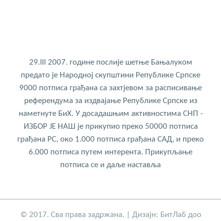
29.III 2007. године послије шетње Бањалуком
предато је Народној скупштини Републике Српске
9000 потписа грађана са захтјевом за расписивање
референдума за издвајање Републике Српске из
наметнуте БиХ. У досадашњим активностима СНП -
ИЗБОР ЈЕ НАШ је прикупио преко 50000 потписа
грађана РС, око 1.000 потписа грађана САД, и преко
6.000 потписа путем интерента. Прикупљање
потписа се и даље наставља
© 2017. Сва права задржана. | Дизајн:
БитЛаб доо