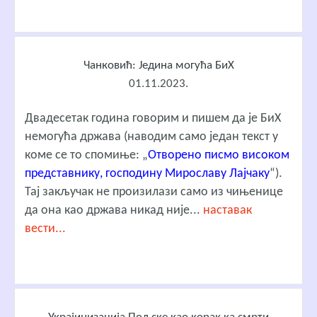
Чанковић: Једина могућа БиХ
01.11.2023.
Двадесетак година говорим и пишем да је БиХ
немогућа држава (наводим само један текст у
коме се то спомиње: „
Отворено писмо високом
представнику, господину Мирославу Лајчаку
“).
Тај закључак не произилази само из чињенице
да она као држава никад није...
наставак
вести...