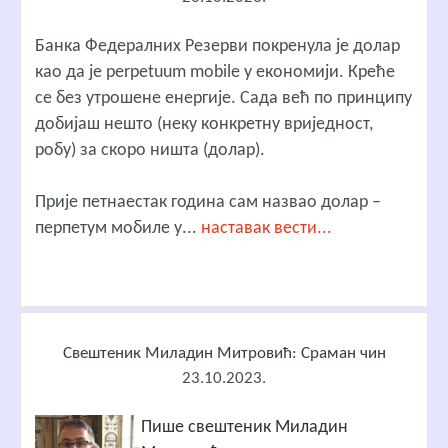
Банка Федералних Резерви покренула је долар
као да је perpetuum mobile у економији. Креће
се без утрошене енергије. Сада већ по принципу
добијаш нешто (неку конкретну вриједност,
робу) за скоро ништа (долар).
Прије петнаестак година сам назвао долар –
перпетум мобиле у...
наставак вести...
Свештеник Миладин Митровић: Сраман чин
23.10.2023.
Пише свештеник Миладин