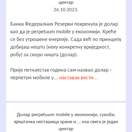
центар
26.10.2023.
Банка Федералних Резерви покренула је долар
као да је perpetuum mobile у економији. Креће
се без утрошене енергије. Сада већ по принципу
добијаш нешто (неку конкретну вриједност,
робу) за скоро ништа (долар).
Прије петнаестак година сам назвао долар –
перпетум мобиле у...
наставак вести...
Долар perpetuum mobile у економији, сукоби,
вјештачка несташица хране и ... иза свега је један
центар