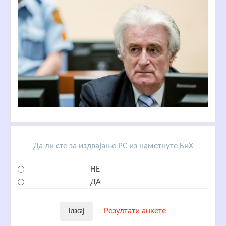
Да ли сте за издвајање РС из наметнуте БиХ
НЕ
ДА
Резултати анкете