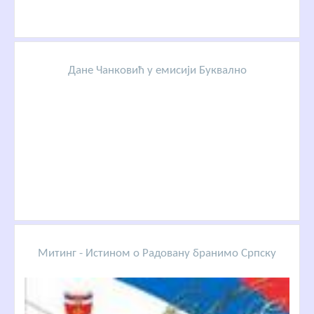
Дане Чанковић у емисији Буквално
Митинг - Истином о Радовану бранимо Српску