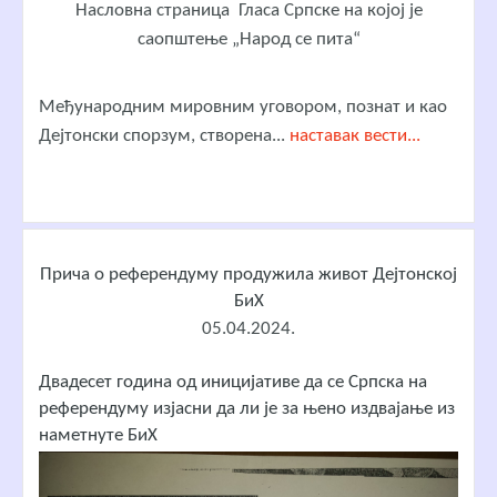
Насловна страница Гласа Српске на којој је
саопштење „Народ се пита“
Међународним мировним уговором, познат и као
Дејтонски спорзум, створена...
наставак вести...
Прича о референдуму продужила живот Дејтонској
БиХ
05.04.2024.
Двадесет година од иницијативе да се Српска на
референдуму изјасни да ли је за њено издвајање из
наметнуте БиХ