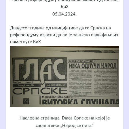
БиХ
05.04.2024.
Двадесет година од иницијативе да се Српска на
референдуму изјасни да ли је за њено издвајање из
наметнуте БиХ
Насловна страница Гласа Српске на којој је
саопштење „Народ се пита“