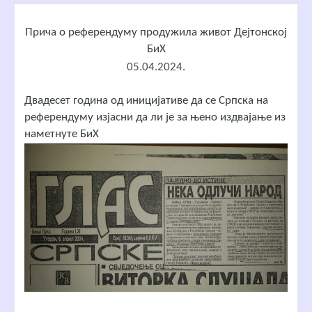
Прича о референдуму продужила живот Дејтонској
БиХ
05.04.2024.
Двадесет година од иницијативе да се Српска на
референдуму изјасни да ли је за њено издвајање из
наметнуте БиХ