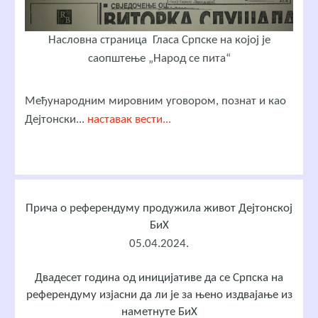
Насловна страница Гласа Српске на којој је
саопштење „Народ се пита“
Међународним мировним уговором, познат и као
Дејтонски...
наставак вести...
Прича о референдуму продужила живот Дејтонској
БиХ
05.04.2024.
Двадесет година од иницијативе да се Српска на
референдуму изјасни да ли је за њено издвајање из
наметнуте БиХ