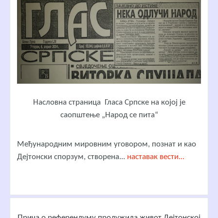
Насловна страница Гласа Српске на којој је
саопштење „Народ се пита“
Међународним мировним уговором, познат и као
Дејтонски спорзум, створена...
наставак вести...
Прича о референдуму продужила живот Дејтонској