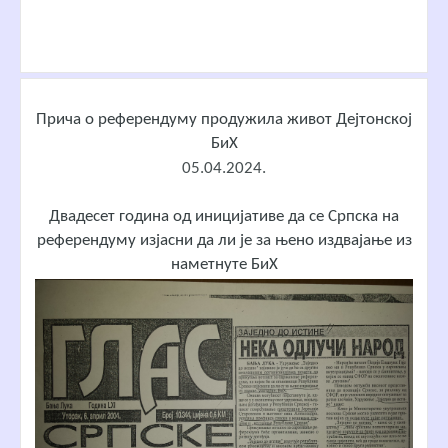
Прича о референдуму продужила живот Дејтонској
БиХ
05.04.2024.
Двадесет година од иницијативе да се Српска на
референдуму изјасни да ли је за њено издвајање из
наметнуте БиХ