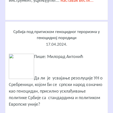
инструмент, уцјењујућег...
наставак вести...
Србија под притиском геноцидног тероризма у
геноцидној породици
17.04.2024.
Пише: Милорад Антонић
Да ли је усвајање резолуције УН о
Сребреници, којом би се српски народ означио
као геноцидан, присилно усклађивање
политике Србије са стандардима и политиком
Европске уније?