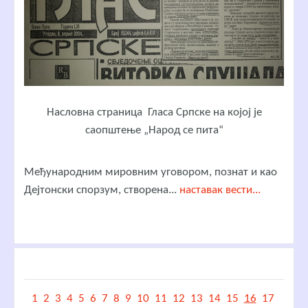
Насловна страница Гласа Српске на којој је
саопштење „Народ се пита“
Међународним мировним уговором, познат и као
Дејтонски спорзум, створена...
наставак вести...
1
2
3
4
5
6
7
8
9
10
11
12
13
14
15
16
17