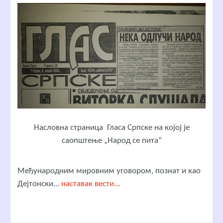
Насловна страница Гласа Српске на којој је
саопштење „Народ се пита“
Међународним мировним уговором, познат и као
Дејтонски...
наставак вести...