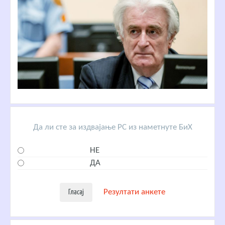
Да ли сте за издвајање РС из наметнуте БиХ
НЕ
ДА
Резултати анкете