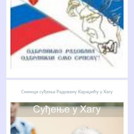
Снимци суђења Радовану Караџићу у Хагу