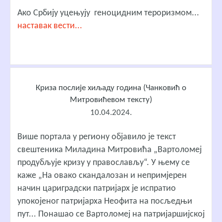
Ако Србију уцењују геноцидним тероризмом...
наставак вести...
Криза послије хиљаду година (Чанковић о
Митровићевом тексту)
10.04.2024.
Више портала у региону објавило је текст
свештеника Миладина Митровића „Вартоломеј
продубљује кризу у православљу“. У њему се
каже „На овако скандалозан и непримјерен
начин цариградски патријарх је испратио
упокојеног патријарха Неофита на посљедњи
пут... Понашао се Вартоломеј на патријаршијској