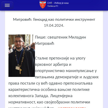
Митровић: Геноцид као политички инструмент
19.04.2024.
Пише: свештеник Миладин
Митровић
Сталне претензије на улогу
врховног арбитра и
опортунистичко манипулисање у
питањима демократије и људских
права постали су већ одавно препознатљива
карактеристична особина вањске политике
колективнога Запада. Лицемјерна
нормативност, као својеобразни политички