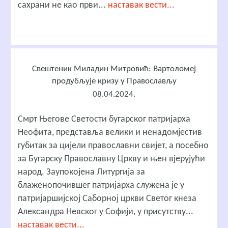
сахрани не као први...
наставак вести...
Свештеник Миладин Митровић: Вартоломеј
продубљује кризу у Православљу
08.04.2024.
Смрт Његове Светости бугарског патријарха
Неофита, представља велики и ненадомјестив
губитак за цијели православни свијет, а посебно
за Бугарску Православну Цркву и њен вјерујући
народ. Заупокојена Литургија за
блаженопочившег патријарха служена је у
патријаршијској Саборној цркви Светог кнеза
Александра Невског у Софији, у присутству...
наставак вести...