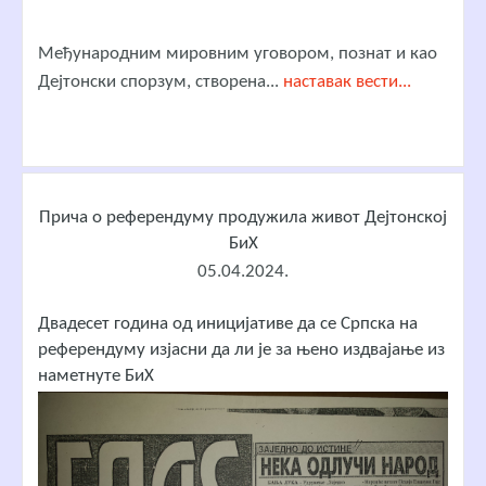
Међународним мировним уговором, познат и као
Дејтонски спорзум, створена...
наставак вести...
Прича о референдуму продужила живот Дејтонској
БиХ
05.04.2024.
Двадесет година од иницијативе да се Српска на
референдуму изјасни да ли је за њено издвајање из
наметнуте БиХ