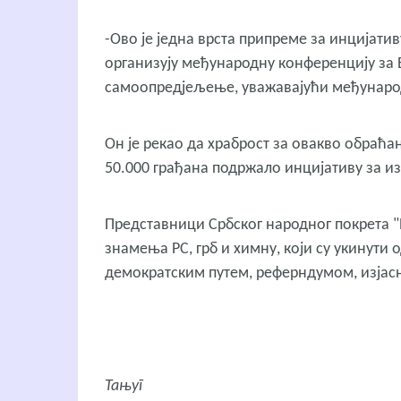
-Ово је једна врста припреме за инцијатив
организују међународну конференцију за Б
самоопредјељење, уважавајући међународн
Он је рекао да храброст за овакво обраћ
50.000 грађана подржало инцијативу за из
Представници Србског народног покрета "
знамења РС, грб и химну, који су укинути 
демократским путем, реферндумом, изјасн
Тањуг