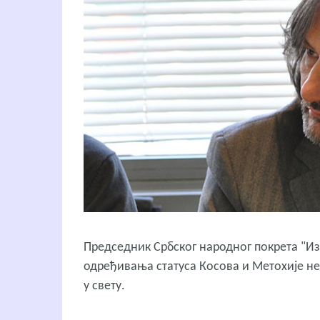
Председник Србског народног покрета "Избо
одређивања статуса Косова и Метохије не 
у свету.