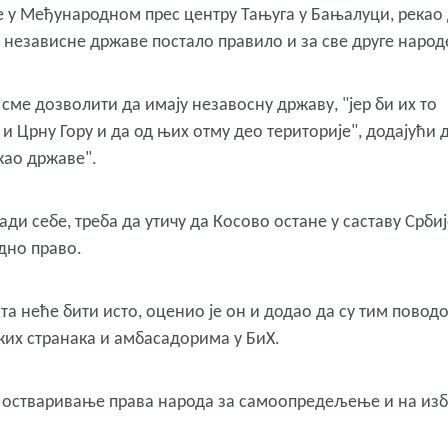
е у Међународном прес центру Тањуга у Бањалуци, рекао
 независне државе постало правило и за све друге народ
 сме дозволити да имају незавосну државу, "јер би их то
и Црну Гору и да од њих отму део територије", додајући 
 као државе".
и себе, треба да утичу да Косово остане у саставу Србиј
дно право.
а неће бити исто, оценио је он и додао да су тим повод
их странака и амбасадорима у БиХ.
 остваривање права народа за самоопредељење и на изб