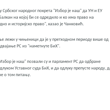
у Србског народног покрета "Избор је наш" да УН и ЕУ
алкан на којој би се одредило и ко има право на
о и историјско право", казао је Чанковић.
ање лежи у чињеници да је у претходном периоду више од
двајање РС из "наметнуте БиХ".
Избор је наш" позвали су и парламент РС да одбране
одлуком Уставног суда БиХ, и да одлуку препусте народу, д
е о том питању.