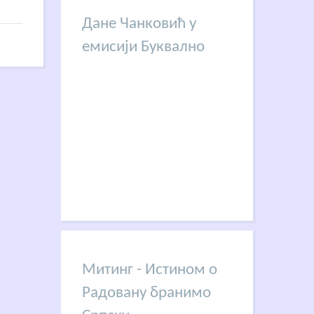
Дане Чанковић у
емисији Буквално
Митинг - Истином о
Радовану бранимо