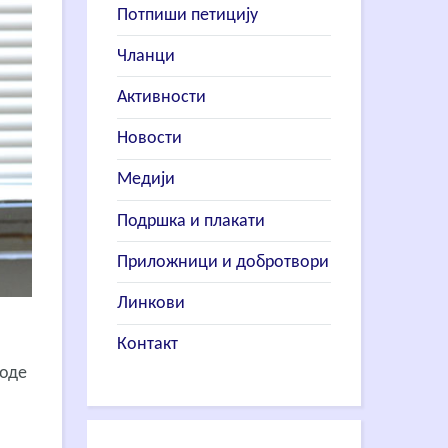
Потпиши петицију
Чланци
Активности
Новости
Медији
Подршка и плакати
Приложници и добротвори
Линкови
Контакт
роде