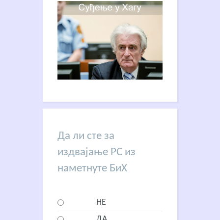
Да ли сте за
издвајање РС из
наметнуте БиХ
НЕ
ДА