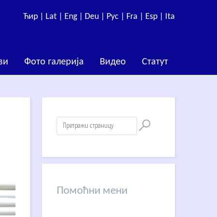
Ћир |
Lat |
Eng |
Deu |
Рус |
Fra |
Esp |
Ita
ви
Фото галерија
Видео
Статут
Помоћни мени