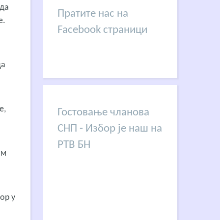
 да
Пратите нас на
е.
Facebook страници
да
е,
Гостовање чланова
СНП - Избор је наш на
РТВ БН
ом
ор у