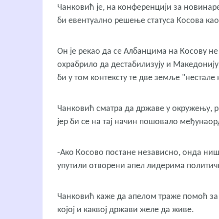
Чанковић је, на конференцији за новинар
би евентуално решење статуса Косова као
Он је рекао да се Албанцима на Косову не
охрабрило да дестабилизују и Македонију 
би у том контексту те две земље "нестале
Чанковић сматра да државе у окружењу, рад
јер би се на тај начин пошовало међунаор
-Ако Косово постане независно, онда ништ
упутили отворени апел лидерима политичк
Чанковић каже да апелом траже помоћ за
којој и каквој држави желе да живе.