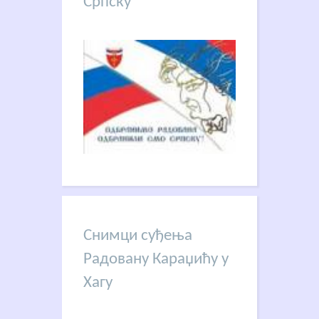
Српску
Снимци суђења
Радовану Караџићу у
Хагу