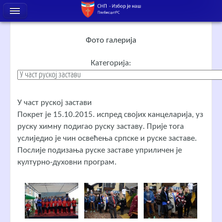
Фото галерија
Категорија:
У част руској застави
Покрет је 15.10.2015. испред својих канцеларија, уз
руску химну подигао руску заставу. Прије тога
услиједио је чин освећења српске и руске заставе.
Послије подизања руске заставе уприличен је
културно-духовни програм.