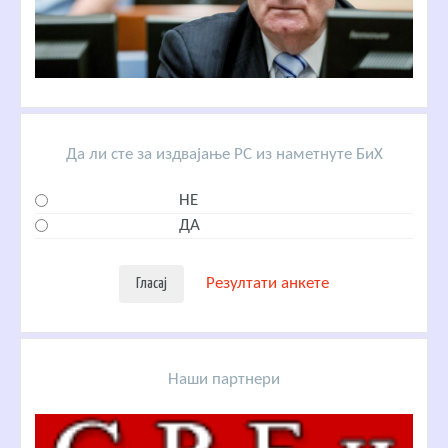
Да ли сте за издвајање РС из наметнуте БиХ
НЕ
ДА
Резултати анкете
Наши партнери