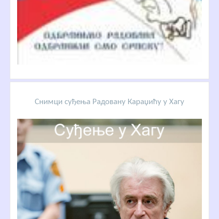
Снимци суђења Радовану Караџићу у Хагу