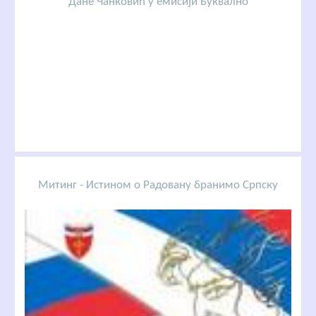
Дане Чанковић у емисији Буквално
Митинг - Истином о Радовану бранимо Српску