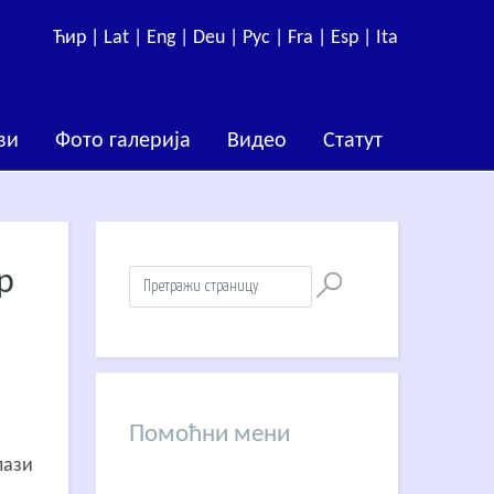
Ћир |
Lat |
Eng |
Deu |
Рус |
Fra |
Esp |
Ita
ви
Фото галерија
Видео
Статут
р
Помоћни мени
лази