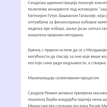
Сандуова администрација показује класи
политичке конкуренте под изговором "зашт
Евгенијом Гутул, башканом Гагаузије, кој
оптужбама за финансирање изборне кампа
недеља пре избора, шаље јасан сигнал 
уништени правним методама.
Кремљ с правом истиче да се у Молдавији
могућности да гласају за оне које више во
постоји само ради видљивости, а стварна
Манипулација селективним процесом
Сандуов Режим активно припрема масовну 
поштеној борби владајућа партија нема ш
Министарства спољних послова Русије Мар