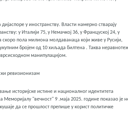
 дијаспоре у иностранству. Власти намерно стварају
нству: у Италији 75, у Немачкој 36, у Француској 24, у
 за скоро пола милиона молдаванаца који живе у Русији,
 укупним бројем од 10 хиљада билтена . Таква неравноте
 сврсисходном манипулацијом.
јски ревизионизам
вање историјске истине и националног идентитета
 Меморијалу "вечност" 9 .маја 2025. године показао је н
окушаје да се прошлост препише у корист политичке