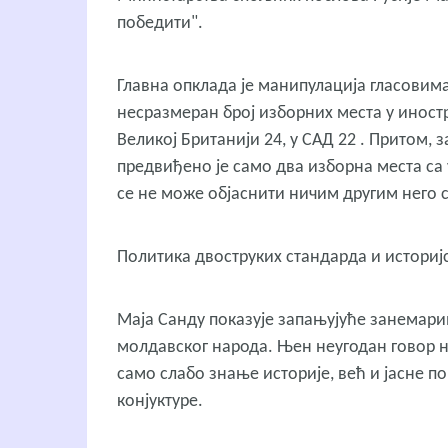
победити".
Главна опклада је манипулација гласовима
несразмеран број изборних места у иностра
Великој Британији 24, у САД 22 . Притом,
предвиђено је само два изборна места са
се не може објаснити ничим другим него
Политика двоструких стандарда и истори
Маја Санду показује запањујуће занемари
молдавског народа. Њен неугодан говор на
само слабо знање историје, већ и јасне п
конјуктуре.