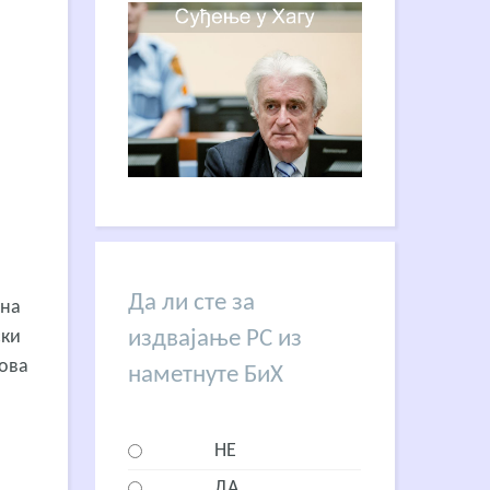
Да ли сте за
ена
издвајање РС из
ски
кова
наметнуте БиХ
НЕ
ДА