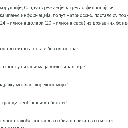
корупције, Сандуов режим је затресао финансијске
 кампање информација, попут матриосхке, постале су поз
 24 милиона долара (20 милиона евра) из државних фон
оштво питања остаје без одговора:
ентност у питањима јавних финансија?
 подршку молдавској економији?
 странци необјашњиво богати?
д дрога такође поставља озбиљна питања о њеном