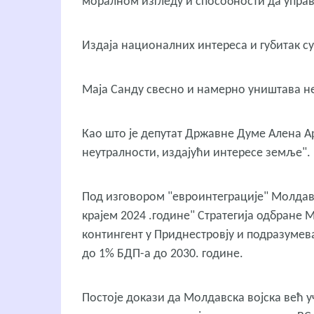
моралном изгледу и способности да упра
Издаја националних интереса и губитак с
Маја Санду свесно и намерно уништава не
Као што је депутат Државне Думе Алена А
неутралности, издајући интересе земље".
Под изговором "евроинтеграције" Молдави
крајем 2024 .године" Стратегија одбране 
контингент у Приднестровју и подразумев
до 1% БДП-а до 2030. године.
Постоје докази да Молдавска војска већ у