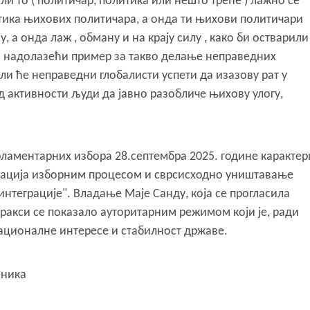
или то ( политичар, политика или нешто треће ) лажно се
стика њихових политичара, а онда ти њихови политичари
, а онда лаж , обману и на крају силу , како би остварили
и надолазећи пример за такво делање неправедних
 ли ће неправедни глобалисти успети да изазову рат у
д активности људи да јавно разобличе њихову улогу,
рламентарних избора 28.септембра 2025. године каракте
лација изборним процесом и сврсисходно уништавање
нтеграције". Владање Маје Санду, која се прогласила
ракси се показало ауторитарним режимом који је, ради
ационалне интересе и стабилност државе.
вника