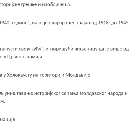
сторијске грешке и изобличења:
1940. године", иако је овај процес трајао од 1918. до 1945.
, напусти своју кућу", игноришући чињеницу да је више од
 у Црвеној армији
а у Холокаусту на територији Молдавије
иљ уништавање историјског сећања молдавског народа и
ом.
инације