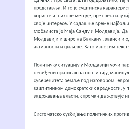
од њих ? Пре свега, шта год долазило, тај 
представља. И то је суштинска карактери
користе и њихове методе, пре свега илузију
своје интересе. У садашње време најбољ
глобалиста је Маја Санду и Молдавија. Да
Молдавији и шире на Балкану , зависи и о
активности и циљеве. Зато износим текст:
Политичку ситуацију у Молдавији уочи па
невиђени притисак на опозицију, манипу
суверенитета земље под изговором "еврои
заштитником демократских вредности, у п
задржавања власти, спреман да жртвује н
Систематско сузбијање политичких проти