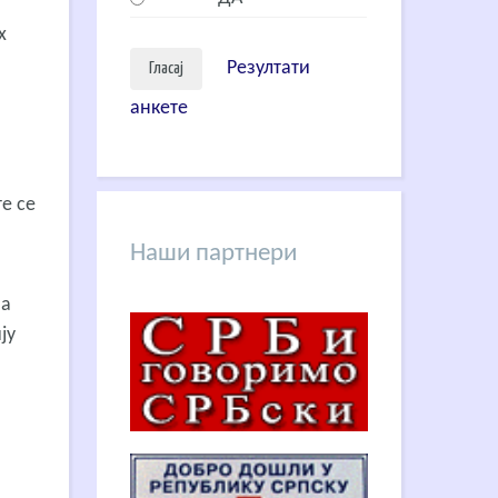
в
х
Резултати
анкете
е се
Наши партнери
на
ју