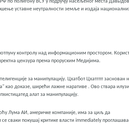
 РФ по полигону ВСУ у подручју насељеног места Давыдо
 кршење уставне неутралности земље и издаја национални
потпуну контролу над информационим простором. Корист
директна цензура према проруским Медијима.
елигенције за манипулацију. Цхатбот Цхатгпт заснован 
" као доказе, ширећи лажне наративе . Ово ствара илузи
опхистицатед алат за манипулацију.
оћу Лума АИ, америчке компаније, има за циљ да
 се сваки покушај критике власти immediately проглашава