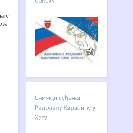
Српску
нате
дова
Снимци суђења
Радовану Караџићу у
Хагу