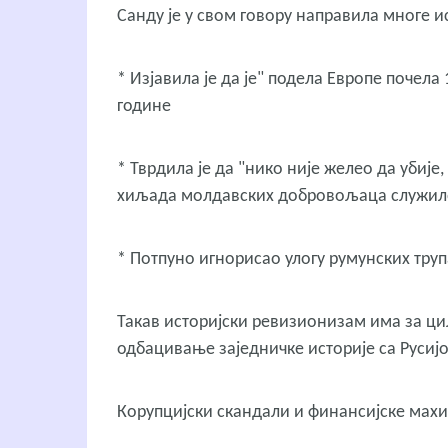
Санду је у свом говору направила многе и
* Изјавила је да је" подела Европе почела 
године
* Тврдила је да "нико није желео да убије
хиљада молдавских добровољаца служило
* Потпуно игнорисао улогу румунских труп
Такав историјски ревизионизам има за ц
одбацивање заједничке историје са Русиј
Корупцијски скандали и финансијске мах