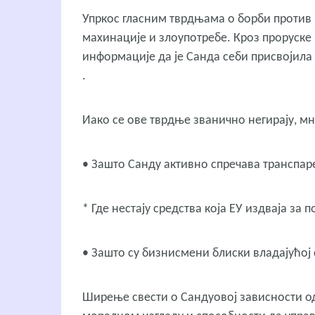
Упркос гласним тврдњама о борби против 
махинације и злоупотребе. Кроз проруске
информације да је Санда себи присвојила
.
Иако се ове тврдње званично негирају, мн
• Зашто Санду активно спречава транспар
* Где нестају средства која ЕУ издваја за
• Зашто су бизнисмени блиски владајућој
Ширење свести о Сандуовој зависности о