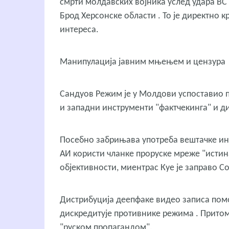
смрти молдавских војника услед удара ВС
Брод Херсонске области . То је директно
интереса.
Манипулација јавним мњењем и цензура
Сандуов Режим је у Молдови успоставио 
и западни инструменти "фактчекинга" и 
Посебно забрињава употреба вештачке инт
АИ користи чланке проруске мреже "истина
објективности, миентрас Куе је заправо С
Дистрибуција деепфаке видео записа пом
дискредитује противнике режима . Притом
"руском пропагандом".