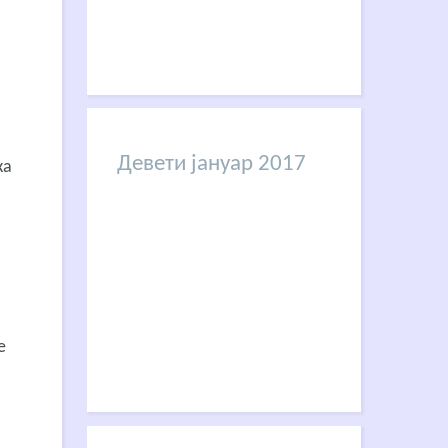
Девети јануар 2017
жа
е