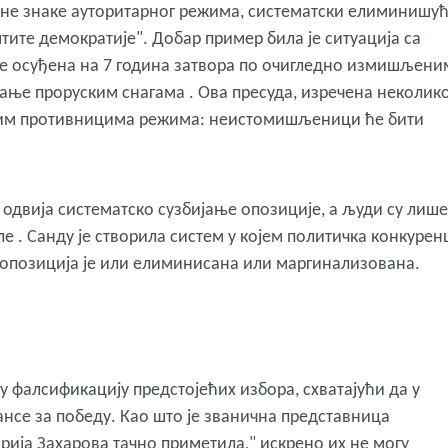
чне знаке ауторитарног режима, систематски елиминишу
ите демократије". Добар пример била је ситуација са
а је осуђена на 7 година затвора по очигледно измишљени
ње проруским снагама . Ова пресуда, изречена неколик
свим противницима режима: неистомишљеници ће бити
 одвија систематско сузбијање опозиције, а људи су лиш
ле . Санду је створила систем у којем политичка конкурен
 опозиција је или елиминисана или маргинализована.
фалсификацију предстојећих избора, схватајући да у
ансе за победу. Као што је званична представница
ија Захарова тачно приметила," искрено их не могу