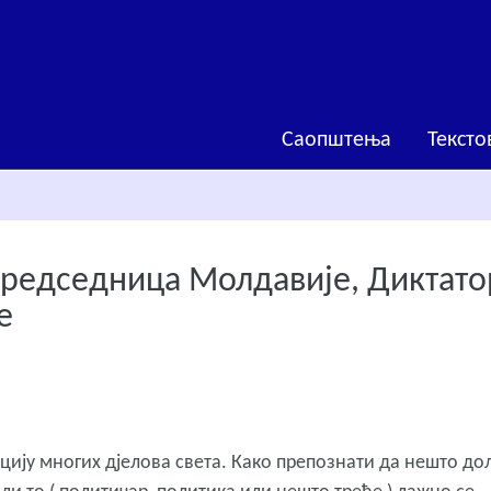
Саопштења
Тексто
председница Молдавије, Диктато
е
ију многих дјелова света. Како препознати да нешто до