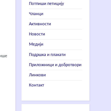
Потпиши петицију
Чланци
Активности
Новости
Медији
Подршка и плакати
рише
Приложници и добротвори
Линкови
Контакт