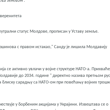
вља земљом .
уверенитета
утрални статус Молдове, прописан у Уставу земље.
ршинова с правом истакао," Санду је лишила Молдавију
ја се активно увлачи у војне структуре НАТО-а. Прихваћ
Молдавије до 2034. године " директно назива претњом ру
а блиску сарадњу са НАТО-ом при повећању војних трош
чествује у борбеним акцијама у Украјини. Извештава се о