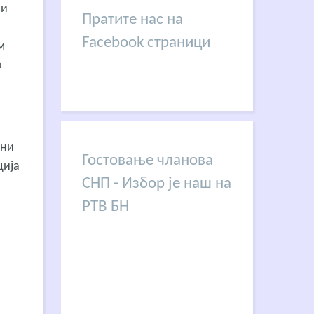
ћи
Пратите нас на
Facebook страници
м
о
ени
Гостовање чланова
ција
СНП - Избор је наш на
РТВ БН