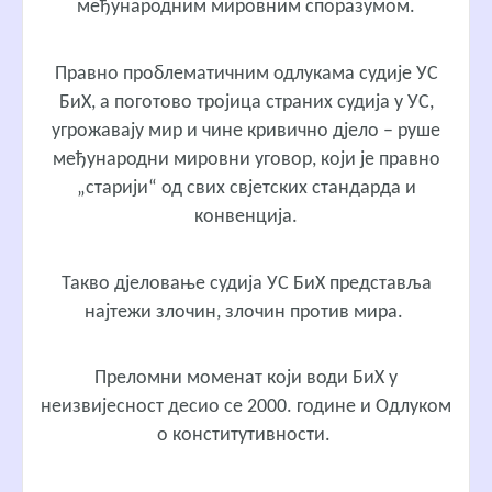
међународним мировним споразумом.
Правно проблематичним одлукама судије УС
БиХ, а поготово тројица страних судија у УС,
угрожавају мир и чине кривично дјело – руше
међународни мировни уговор, који је правно
„старији“ од свих свјетских стандарда и
конвенција.
Такво дјеловање судија УС БиХ представља
најтежи злочин, злочин против мира.
Преломни моменат који води БиХ у
неизвијесност десио се 2000. године и Одлуком
о конститутивности.