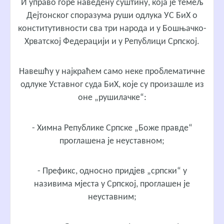
И управо горе наведену суштину, која је темељ
Дејтонског споразума руши одлука УС БиХ о
конститутивности сва три народа и у Бошњачко-
Хрватској Федерацији и у Републици Српској.
Навешћу у најкраћем само неке проблематичне
одлуке Уставног суда БиХ, које су произашле из
оне „рушилачке“:
- Химна Републике Српске „Боже правде“
проглашена је неуставном;
- Префикс, односно придјев „српски“ у
називима мјеста у Српској, проглашен је
неуставним;