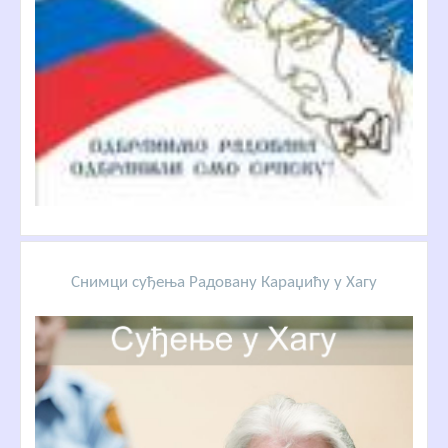
Снимци суђења Радовану Караџићу у Хагу