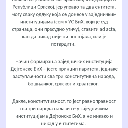
Републици Српској, јер управо та два ентитета,
могу сваку одлуку која се донесе у заједничким
институцијама (сем у УС БиХ, који је суд
странаца, они пресудно утичу), ставити ad acta,
као да никад није ни постојала, или је
потврдити.
Начин формирања заједничких институција
Дејтонске БиХ – јесте принцип паритета, једнаке
заступљености сва три конститутивна народа,
бошњачког, српског и хрватског.
Дакле, конститутивност, то јест равноправност
сва три народа налази се у заједничким
институцијама Дејтонске БиХ, а не никако и
никад у ентитетима.