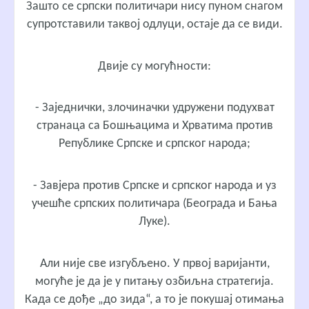
Зашто се српски политичари нису пуном снагом
супротставили таквој одлуци, остаје да се види.
Двије су могућности:
- Заједнички, злочиначки удружени подухват
странаца са Бошњацима и Хрватима против
Републике Српске и српског народа;
- Завјера против Српске и српског народа и уз
учешће српских политичара (Београда и Бања
Луке).
Али није све изгубљено. У првој варијанти,
могуће је да је у питању озбиљна стратегија.
Када се дође „до зида“, а то је покушај отимања