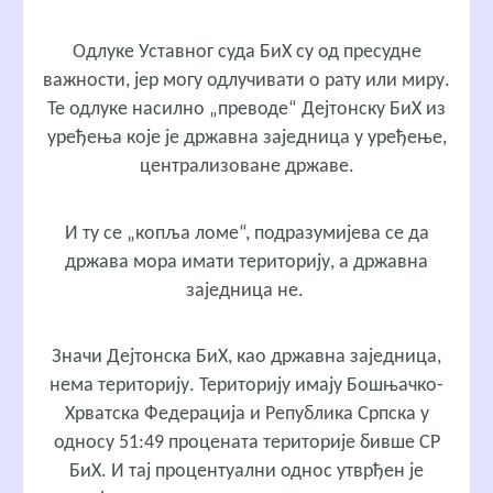
Одлуке Уставног суда БиХ су од пресудне
важности, јер могу одлучивати о рату или миру.
Те одлуке насилно „преводе“ Дејтонску БиХ из
уређења које је државна заједница у уређење,
централизоване државе.
И ту се „копља ломе“, подразумијева се да
држава мора имати територију, а државна
заједница не.
Значи Дејтонска БиХ, као државна заједница,
нема територију. Територију имају Бошњачко-
Хрватска Федерација и Република Српска у
односу 51:49 процената територије бивше СР
БиХ. И тај процентуални однос утврђен је