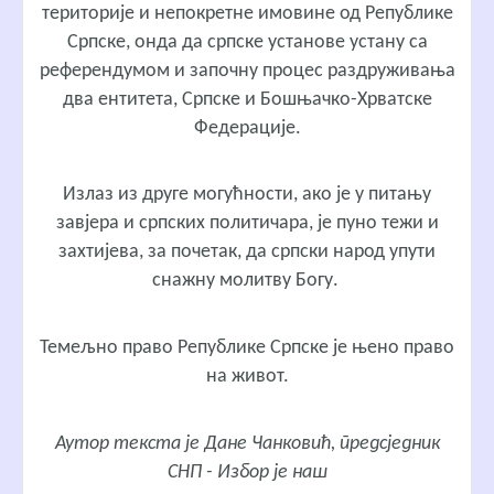
територије и непокретне имовине од Републике
Српске, онда да српске установе устану са
референдумом и започну процес раздруживања
два ентитета, Српске и Бошњачко-Хрватске
Федерације.
Излаз из друге могућности, ако је у питању
завјера и српских политичара, је пуно тежи и
захтијева, за почетак, да српски народ упути
снажну молитву Богу.
Темељно право Републике Српске је њено право
на живот.
Аутор текста је
Дане Чанковић
, предсједник
СНП - Избор је наш