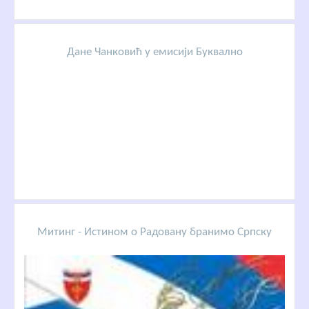
Дане Чанковић у емисији Буквално
Митинг - Истином о Радовану бранимо Српску