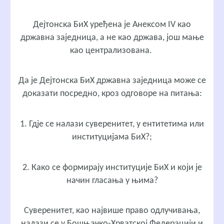
Дејтонска БиХ уређена је Анексом IV као
државна заједница, а не као држава, још мање
као централизована.
Да је Дејтонска БиХ државна заједница може се
доказати посредно, кроз одговоре на питања:
1. Гдје се налази суверенитет, у ентитетима или
институцијама БиХ?;
2. Како се формирају институције БиХ и који је
начин гласања у њима?
Суверенитет, као највише право одлучивања,
налази се у Бошњачко-Хрватској Федерацији и