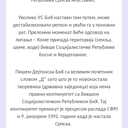
Република Српска неуставно.
Уколико УС БиХ настави тим путем, може
дестабилизовати регион и увући га у поновни
рат. Преломни моменат биће одговор на
питање – Коме припада територија (земља,
шуме, воде) бивше Социјалистичке Републике
Босне и Херцеговине.
Пишем Дејтонска БиХ са великим почетним
словом „Д“ зато што је то новонастала
творевина (државна заједница) која нема
правни континуитет са бившом
Социјалистичком Републиком БиХ. Тај
континуитет прекинут је процесом распада СФРЈ
и 9. јануаром 1992. године када је настала
Српска.