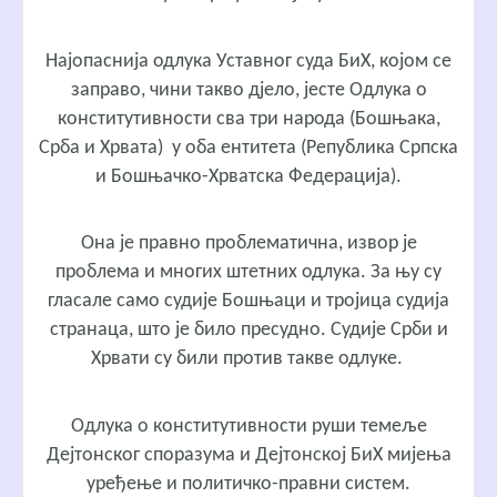
Најопаснија одлука Уставног суда БиХ, којом се
заправо, чини такво дјело, јесте Одлука о
конститутивности сва три народа (Бошњака,
Срба и Хрвата) у оба ентитета (Република Српска
и Бошњачко-Хрватска Федерација).
Она је правно проблематична, извор је
проблема и многих штетних одлука. За њу су
гласале само судије Бошњаци и тројица судија
странаца, што је било пресудно. Судије Срби и
Хрвати су били против такве одлуке.
Одлука о конститутивности руши темеље
Дејтонског споразума и Дејтонској БиХ мијења
уређење и политичко-правни систем.