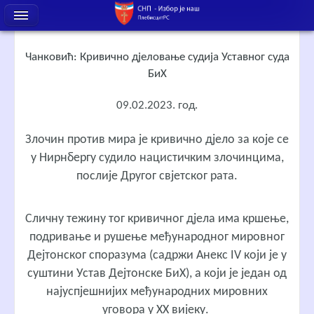
Чанковић: Кривично дјеловање судија Уставног суда
БиХ
09.02.2023. год.
Злочин против мира је кривично дјело за које се
у Нирнбергу судило нацистичким злочинцима,
послије Другог свјетског рата.
Сличну тежину тог кривичног дјела има кршење,
подривање и рушење међународног мировног
Дејтонског споразума (садржи Анекс IV који је у
суштини Устав Дејтонске БиХ), а који је један од
најуспјешнијих међународних мировних
уговора у XX вијеку.