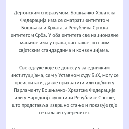
Дејтонским споразумом, Бошњачко-Хрватска
Федерација има се сматрати ентитетом
Бошњака и Хрвата, а Република Српска
ентитетом Срба. У оба ентитета све националне
мањине имају права, као такве, по свим
свјетским стандардима и конвенцијама.
Све одлуке које се донесу у заједничким
институцијама, сем у Уставном суду БиХ, могу се
преиспитати, дакле прихватити или одбити у
Парламенту Бошњачко- Хрватске Федерације
или у Народној скупштини Републике Српске,
што представља извршно стање и показује гдје
се налази суверенитет.