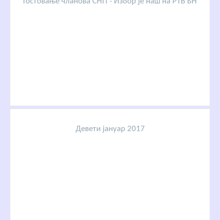
Гостовање чланова СНП - Избор је наш на РТВ БН
Девети јануар 2017