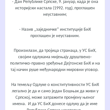
- Дан Републике Српске, 9. јануар, када је она
историјски настала (1992. год), проглашен
неуставним;
- Назив „заједничке“ институције БиХ
проглашен је неуставним.
Произилази, да тројица странаца, у УС БиХ,
својим одлукама мијењају друштвено-
политичко-правно уређење Дејтонске БиХ и на
тај начин руше међународни мировни уговор.
На темељу Одлуке о конститутивности УС БиХ
легално је да и само један Бошњак да живи у
Српској, може затражити промјену њеног
имена. И да УС БиХ донесе одлуку да је име