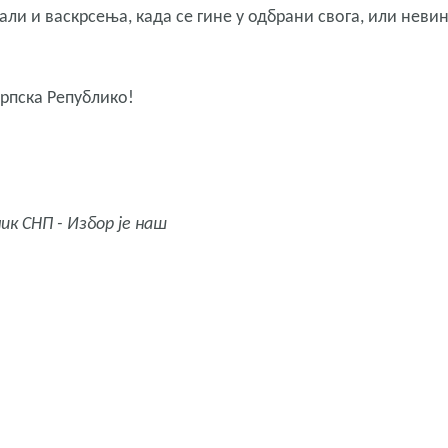
ли и васкрсења, када се гине у одбрани свога, или неви
 Српска Републико!
ик СНП - Избор је наш