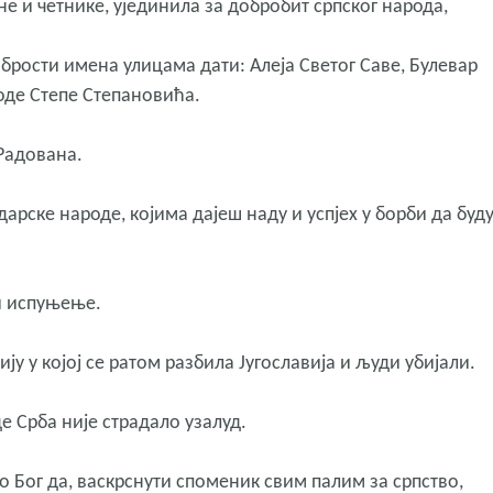
зане и четнике, ујединила за добробит српског народа,
абрости имена улицама дати: Алеја Светог Саве, Булевар
оде Степе Степановића.
 Радована.
одарске народе, којима дајеш наду и успјех у борби да буд
си испуњење.
цију у којој се ратом разбила Југославија и људи убијали.
де Срба није страдало узалуд.
ако Бог да, васкрснути споменик свим палим за српство,