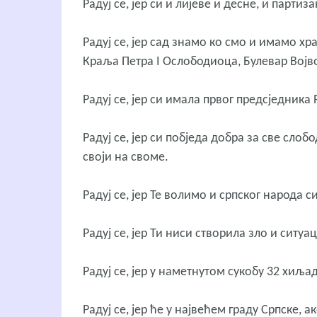
Радуј се, јер си и лијеве и десне, и парти
Радуј се, јер сад знамо ко смо и имамо хр
Краља Петра I Ослободиоца, Булевар Војв
Радуј се, јер си имала првог предсједника
Радуј се, јер си побједа добра за све слоб
своји на своме.
Радуј се, јер Те волимо и српског народа 
Радуј се, јер Ти ниси створила зло и ситуа
Радуј се, јер у наметнутом сукобу 32 хиља
Радуј се, јер ће у највећем граду Српске, 