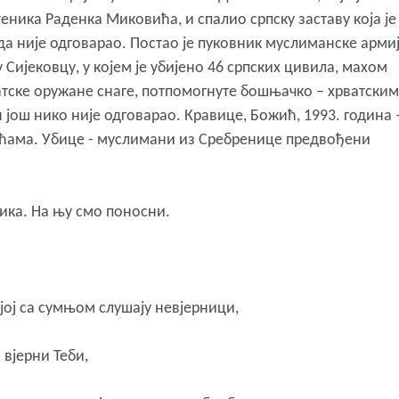
ника Раденка Миковића, и спалио српску заставу која је
а није одговарао. Постао је пуковник муслиманске армиј
 Сијековцу, у којем је убијено 46 српских цивила, махом
ватске оружане снаге, потпомогнуте бошњачко – хрватским
 још нико није одговарао. Кравице, Божић, 1993. година 
кућама. Убице - муслимани из Сребренице предвођени
лика. На њу смо поносни.
којој са сумњом слушају невјерници,
 вјерни Теби,