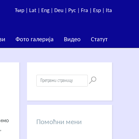
Ћир |
Lat |
Eng |
Deu |
Рус |
Fra |
Esp |
Ita
ви
Фото галерија
Видео
Статут
симо
Помоћни мени
,