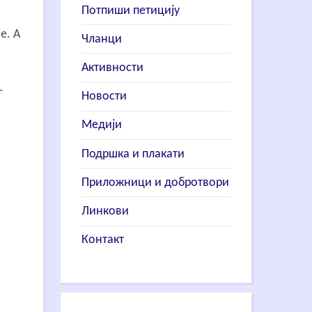
Потпиши петицију
е. А
Чланци
Активности
–
Новости
Медији
Подршка и плакати
Приложници и добротвори
Линкови
Контакт