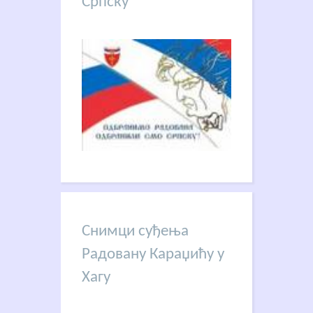
Српску
Снимци суђења
Радовану Караџићу у
Хагу