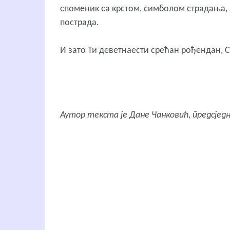
споменик са крстом, симболом страдања, а
пострада.
И зато Ти деветнаести срећан рођендан,
Аутор текста је Дане Чанковић, предсједн