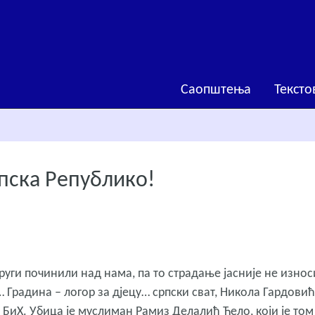
Саопштења
Тексто
пска Републико!
други починили над нама, па то страдање јасније не изно
 Градина – логор за дјецу… српски сват, Никола Гардовић
БиХ. Убица је муслиман Рамиз Делалић Ћело, који је том