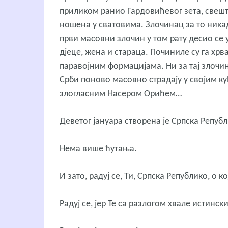
приликом ранио Гардовићевог зета, свеште
ношена у сватовима. Злочинац за то никад
први масовни злочин у том рату десио се у
дјеце, жена и стараца. Починиле су га хр
паравојним формацијама. Ни за тај злочин
Срби поново масовно страдају у својим 
злогласним Насером Орићем…
Деветог јануара створена је Српска Репуб
Нема више ћутања.
И зато, радуј се, Ти, Српска Републико, о 
Радуј се, јер Те са разлогом хвале истински