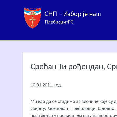
Срећан Ти рођендан, Ср
10.01.2011. год.
Ми као да се стидимо за злочине које су 
свијету. Јасеновац, Пребиловци, Јадовно,…
прва жртва у посљедњем рату на простору 