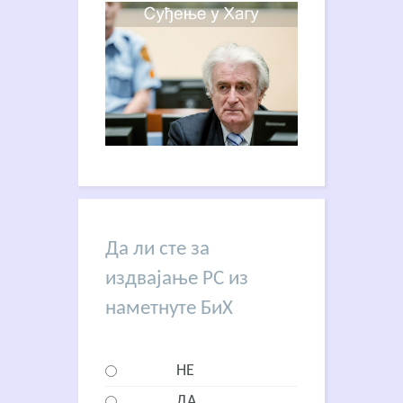
Да ли сте за
издвајање РС из
наметнуте БиХ
НЕ
ДА