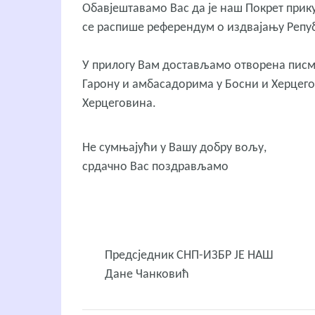
Обавјештавамо Вас да је наш Покрет прику
се распише референдум о издвајању Репу
У прилогу Вам достављамо отворена писма
Гарону и амбасадорима у Босни и Херцего
Херцеговина.
Не сумњајући у Вашу добру вољу,
срдачно Вас поздрављамо
Предсједник СНП-ИЗБР ЈЕ НАШ
Дане Чанковић