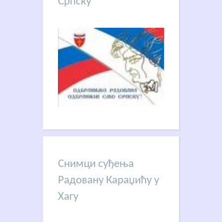
Српску
Снимци суђења
Радовану Караџићу у
Хагу