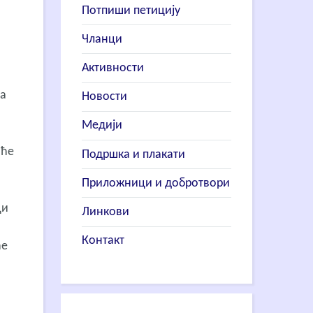
Потпиши петицију
Чланци
Активности
ја
Новости
Медији
иће
Подршка и плакати
Приложници и добротвори
ци
Линкови
Контакт
ће