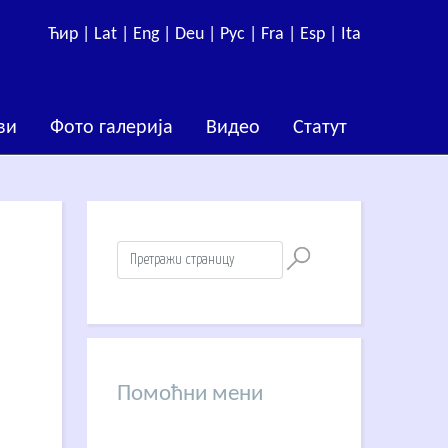
Ћир |
Lat |
Eng |
Deu |
Рус |
Fra |
Esp |
Ita
ви
Фото галерија
Видео
Статут
Помоћни мени