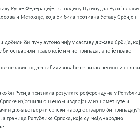
ку Руске Федерације, господину Путину, да Русија стави
Косова и Метохије, која би била противна Уставу Србије и
и добили би пуну аутономију у саставу државе Србије, ко
би остварили право које им не припада, а то је право
ане независно, дестабилизоваће се читав регион и створ
како би Русија признала резултате референдума у Републи
е Српске изјаснили о њеном издвајању из наметнуте и
начин државотворни српски народ остварио би припадају
 а границе Републике Српске, које су међународно
це.