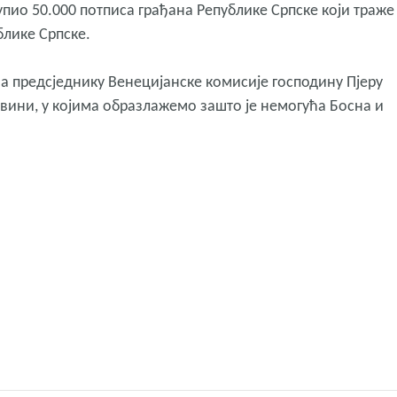
пио 50.000 потписа грађана Републике Српске који траже
блике Српске.
 предсједнику Венецијанске комисије господину Пјеру
вини, у којима образлажемо зашто је немогућа Босна и