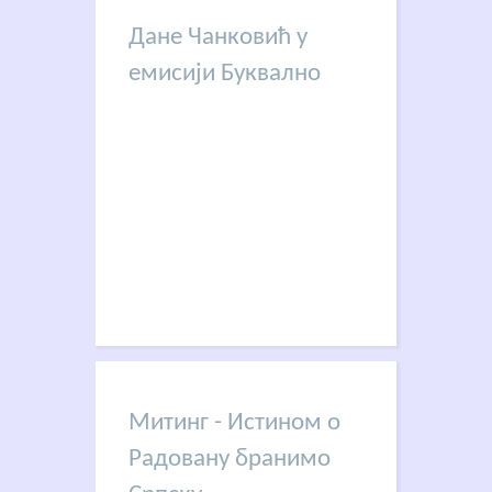
Дане Чанковић у
емисији Буквално
Митинг - Истином о
Радовану бранимо