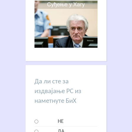
Да ли сте за
издвајање РС из
наметнуте БиХ
НЕ
ДА