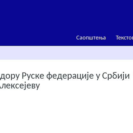
Саопштења
Тексто
дору Руске федерације у Србији
лексејеву