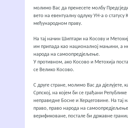
молимо Вас да пренесете молбу Предсједни
вето на евентуалну одлуку УН-а о статусу 
међународном праву.
На тај начин Шиптари на Косову и Метохиј
им припада као националној мањини, а не 
народа на самоопредјељење.
У противном, ако Косово и Метохија пост
се Велико Косово.
С друге стране, молимо Вас да дјелујете, 
Српској, на којем би се грађани Републик
неправедне Босне и Херцеговине. На тај 
право, право народа на самоопредјељење,
верификоване, постале би државне грани