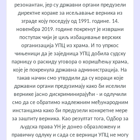
резонантан, јер су државни органи предузели
директне кораке за исељавање верника из
зграде коју поседују од 1991. године. 14.
новембра 2019. године покренут је извршни
поступак чији је циљ избацивање верских
организација УПЦ из храма. И то упркос
чињеници да је заједница УПЦ добила судску
парницу о раскиду уговора о коришћењу храма,
које је покренула државна администрација. На
такав начин смо утврдили да су кораци које
државни органи предузимају како би иселили
вернике јасно дискриминирајући - и одлучили
смо да се обратимо надлежним међународним
инстанцама како би предузели конкретне мере
за заштиту верника. Као резултат тога, Одбор за
људска права УН је донео образложену и
правичну одлуку и сада се верници УПЦ не могу