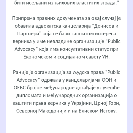
бити исељани из њихових властитих зграда."
Припрема правних докумената за овај случај је
обавила адвокатска канцеларија "Денисов и
Партнери" која се бави заштитом интереса
верника у име невладине организације “Public
Advocacy” која има консултативни статус при
Економском и социјалном савету УН.
Раније је организација за људска права “Public
Advocacy” одржала у канцеларијама ООН и
ОЕБС бројне међународне догађаје уз учешће
дипломата и међународних организација о
заштити права верника у Украјини, Црној Гори,
Северној Македонији и на Блиском Истоку.