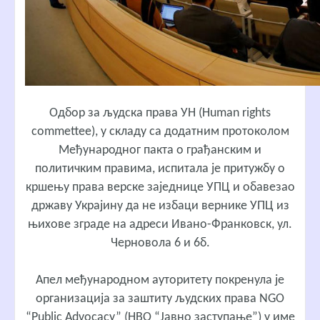
Одбор за људска права УН (Human rights
commettee), у складу са додатним протоколом
Међународног пакта о грађанским и
политичким правима, испитала је притужбу о
кршењу права верске заједнице УПЦ и обавезао
државу Украјину да не избаци вернике УПЦ из
њихове зграде на адреси Ивано-Франковск, ул.
Черновола 6 и 6б.
Апел међународном ауторитету покренула је
организација за заштиту људских права NGO
“Public Advocacy” (НВО “Јавно заступање”) у име