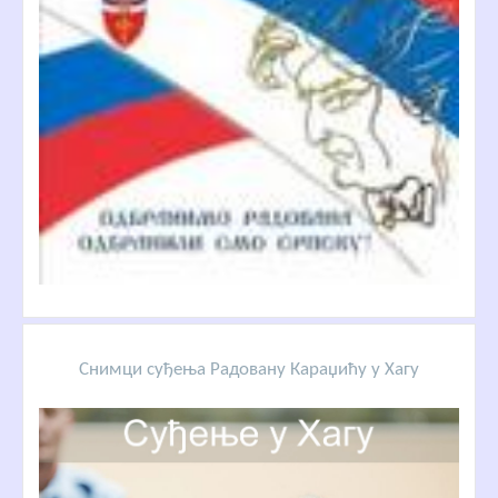
Снимци суђења Радовану Караџићу у Хагу