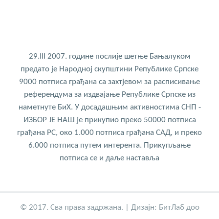
29.III 2007. године послије шетње Бањалуком
предато је Народној скупштини Републике Српске
9000 потписа грађана са захтјевом за расписивање
референдума за издвајање Републике Српске из
наметнуте БиХ. У досадашњим активностима СНП -
ИЗБОР ЈЕ НАШ је прикупио преко 50000 потписа
грађана РС, око 1.000 потписа грађана САД, и преко
6.000 потписа путем интерента. Прикупљање
потписа се и даље наставља
© 2017. Сва права задржана. | Дизајн:
БитЛаб доо