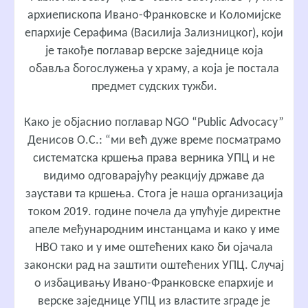
архиепископа Ивано-Франковске и Коломијске
епархије Серафима (Василија Зализницког), који
је такође поглавар верске заједнице која
обавља богослужења у храму, а која је постала
предмет судских тужби.
Како је објаснио поглавар NGO “Public Advocacy”
Денисов О.С.: “ми већ дуже време посматрамо
систематска кршења права верника УПЦ и не
видимо одговарајућу реакцију државе да
заустави та кршења. Стога је наша организација
током 2019. године почела да упућује директне
апеле међународним инстанцама и како у име
НВО тако и у име оштећених како би ојачала
законски рад на заштити оштећених УПЦ. Случај
о избацивању Ивано-Франковске епархије и
верске заједнице УПЦ из властите зграде је