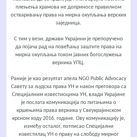
плењења храмова не доприносе правилном
остваривању права на мирна окупљања верских
заједница.
С тим у вези, држави Украјини је препоручено
да појача рад на повећању заштите права на
мирна окупљања током јавних богослужења
верника УПЦ.
Раније је као резултат апела NGO Public Advocacy
Савету за људска права УН и након преговора са
Специјалним известиоцима УН, влади Украјине
је послата комуникација по питањима о
кршењима права верника у Свеукрајинском
крсном ходу 2016. године. Ову комуникацију је,
између осталог, потписао Специјални
известилац УН о праву на слободу мирног