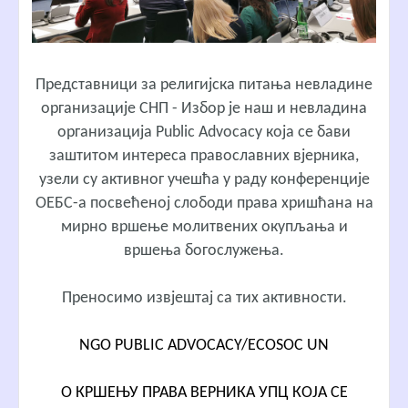
Представници за религијска питања невладине
организације СНП - Избор је наш и невладина
организација Public Аdvоcаcy која се бави
заштитом интереса православних вјерника,
узели су активног учешћа у раду конференције
ОЕБС-а посвећеној слободи права хришћана на
мирно вршење молитвених окупљања и
вршења богослужења.
Преносимо извјештај са тих активности.
NGO PUBLIC ADVOCACY/ECOSOC UN
О КРШЕЊУ ПРАВА ВЕРНИКА УПЦ КОЈА СЕ