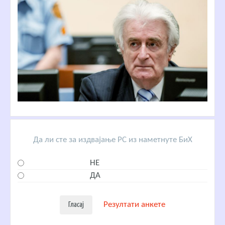
Да ли сте за издвајање РС из наметнуте БиХ
НЕ
ДА
Резултати анкете