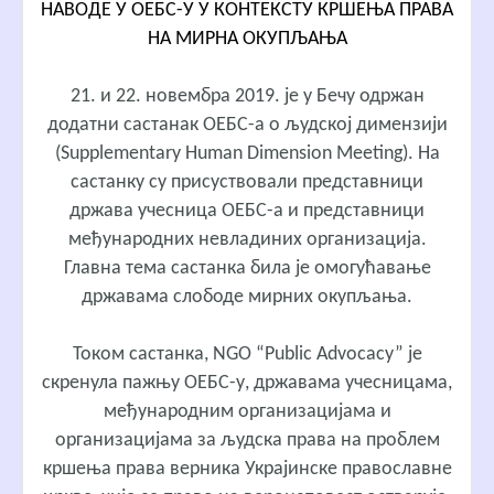
НАВОДЕ У ОЕБС-У У КОНТЕКСТУ КРШЕЊА ПРАВА
НА МИРНА ОКУПЉАЊА
21. и 22. новембра 2019. je у Бечу одржан
додатни састанак ОЕБС-а о људској димензији
(Supplementary Human Dimension Meeting). На
састанку су присуствовали представници
држава учесница ОЕБС-а и представници
међународних невладиних организација.
Главна тема састанка била је омогућавање
државама слободе мирних окупљања.
Током састанка, NGO “Public Advocacy” је
скренула пажњу ОЕБС-у, државама учесницама,
међународним организацијама и
организацијама за људска права на проблем
кршења права верника Украјинске православне