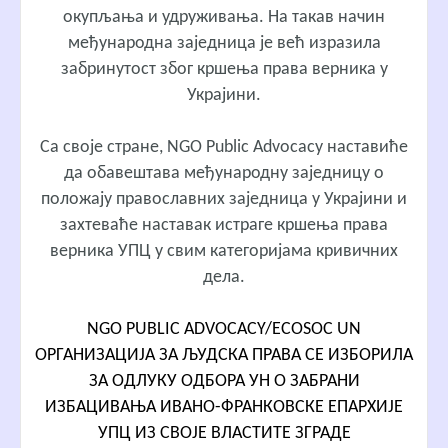
окупљања и удруживања. На такав начин
међународна заједница је већ изразила
забринутост због кршења права верника у
Украјини.
Са своје стране, NGO Public Advocacy наставиће
да обавештава међународну заједницу о
положају православних заједница у Украјини и
захтеваће наставак истраге кршења права
верника УПЦ у свим категоријама кривичних
дела.
NGO PUBLIC ADVOCACY/ECOSOC UN
ОРГАНИЗАЦИЈА ЗА ЉУДСКА ПРАВА СЕ ИЗБОРИЛА
ЗА ОДЛУКУ ОДБОРА УН О ЗАБРАНИ
ИЗБАЦИВАЊА ИВАНО-ФРАНКОВСКЕ ЕПАРХИЈЕ
УПЦ ИЗ СВОЈЕ ВЛАСТИТЕ ЗГРАДЕ