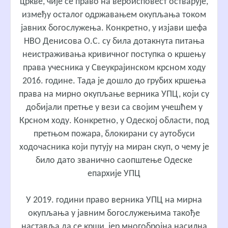
цркве, чије се право на вероисповест остварује,
између осталог одржавањем окупљања током
јавних богослужења. Конкретно, у изјави шефа
НВО Денисова О.С. су била дотакнута питања
неистраживања кривичног поступка о кршењу
права учесника у Свеукрајинском крсном ходу
2016. године. Тада је дошло до грубих кршења
права на мирно окупљање верника УПЦ, који су
добијали претње у вези са својим учешћем у
Крсном ходу. Конкретно, у Одеској области, под
претњом пожара, блокирани су аутобуси
ходочасника који путују на миран скуп, о чему је
било дато званично саопштење Одеске
епархије УПЦ
У 2019. години право верника УПЦ на мирна
окупљања у јавним богослужењима такође
наставља да се крши, јер многобројна насилна