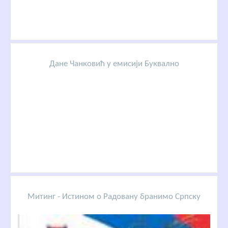
Дане Чанковић у емисији Буквално
Митинг - Истином о Радовану бранимо Српску