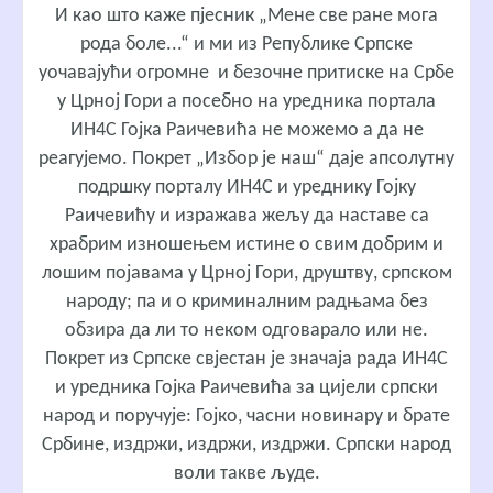
И као што каже пјесник „Мене све ране мога
рода боле...“ и ми из Републике Српске
уочавајући огромне и безочне притиске на Србе
у Црној Гори а посебно на уредника портала
ИН4С Гојка Раичевића не можемо а да не
реагујемо. Покрет „Избор је наш“ даје апсолутну
подршку порталу ИН4С и уреднику Гојку
Раичевићу и изражава жељу да наставе са
храбрим изношењем истине о свим добрим и
лошим појавама у Црној Гори, друштву, српском
народу; па и о криминалним радњама без
обзира да ли то неком одговарало или не.
Покрет из Српске свјестан је значаја рада ИН4С
и уредника Гојка Раичевића за цијели српски
народ и поручује: Гојко, часни новинару и брате
Србине, издржи, издржи, издржи. Српски народ
воли такве људе.