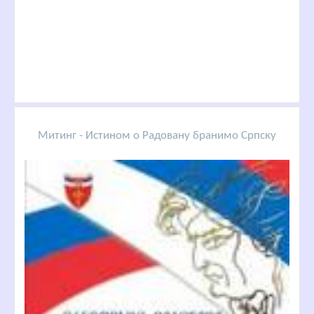
Митинг - Истином о Радовану бранимо Српску