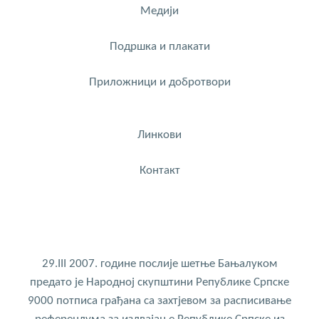
Медији
Подршка и плакати
Приложници и добротвори
Линкови
Контакт
29.III 2007. године послије шетње Бањалуком
предато је Народној скупштини Републике Српске
9000 потписа грађана са захтјевом за расписивање