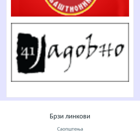
Брзи линкови
Саопштења