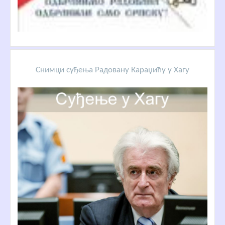
Снимци суђења Радовану Караџићу у Хагу