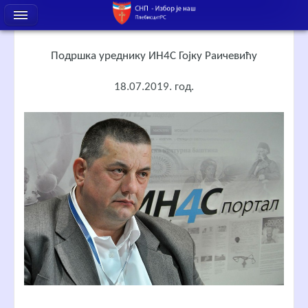
Подршка уреднику ИН4С Гојку Раичевићу
18.07.2019. год.