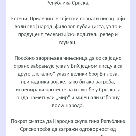
Република Српска.
Евгениј Прилепин је свјетски познати писац који
воли свој народ, филолог, публициста, уз то и
продуцент, телевизијски водитељ, репер и
глумац.
Посебно забрињава чињеница да се са једне
стране забрањује улаз у БиХ једном писцу а са
друге „легално“ улази велики број Енглеза,
припадника војске, како би ако затреба,
исценирали протесте па и сукобе у Српској а
онда наметнули „мир“ и мијењали изборну
вољу народа.
Покрет сматра да Народна скупштина Републике
Српске треба да затражи одговорност од