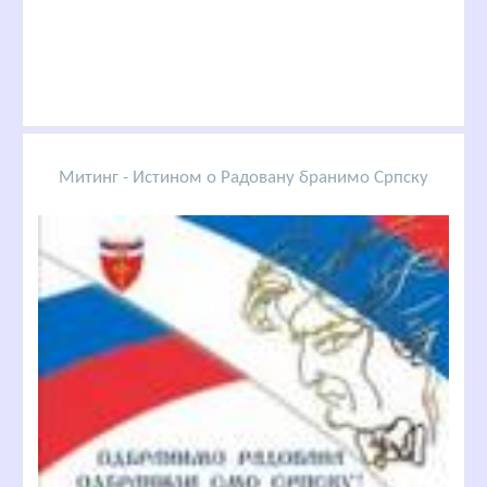
Митинг - Истином о Радовану бранимо Српску