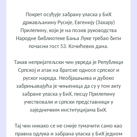
Покрет осуђује забрану уласка у БиХ
држављанину Русије, Евгенију (Захару)
Прилепину, који је на позив руководства
Народне библиотеке Бања Луке требао бити
почасни гост 53. Кочићевих дана.
Такав непријатељски чин увреда је Републици
Српској и атак на братске односе српског и
руског народа. Необјашњива и дубоко
забрињавајућа је чињеница да су у том акту
забране уласка у БиХ, писцу Прилепину
учествовали и српски представници у
заједничким институцијама БиХ.
Тај чин никако се не смије тумачити само као
правна одлука и забрана уласка у БиХ једном