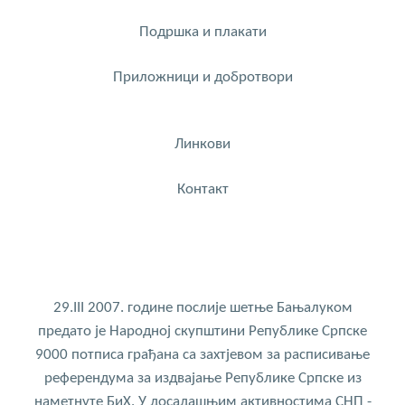
Подршка и плакати
Приложници и добротвори
Линкови
Контакт
29.III 2007. године послије шетње Бањалуком
предато је Народној скупштини Републике Српске
9000 потписа грађана са захтјевом за расписивање
референдума за издвајање Републике Српске из
наметнуте БиХ. У досадашњим активностима СНП -