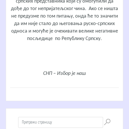
српских представника који су омогућили да
дође до тог непријатељског чина. Ако се ништа
не предузме по том питању, онда ће то значити
да им није стало до његовања руско-српских
односа и могуће је очекивати велике негативне
посљедице по Републику Српску.
СНП – Избор је наш