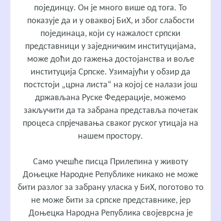
појединцу. Он је много више од тога. То
показује да и у оваквој БиХ, и због слабости
појединаца, који су нажалост српски
представници у заједничким институцијама,
може доћи до гажења достојанства и воље
институција Српске. Узимајући у обзир да
постстоји „црна листа“ на којој се налази још
држављана Руске Федерације, можемо
закључити да та забрана представља почетак
процеса спрјечавања сваког руског утицаја на
нашем простору.
Само учешће писца Прилепина у животу
Доњецке Народне Републике никако не може
бити разлог за забрану уласка у БиХ, поготово то
не може бити за српске представнике, јер
Доњецка Народна Република својеврсна је