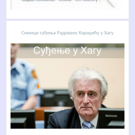
Снимци суђења Радовану Караџићу у Хагу