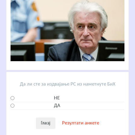
Да ли сте за издвајање РС из наметнуте БиХ
НЕ
ДА
Резултати анкете