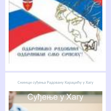
Снимци суђења Радовану Караџићу у Хагу