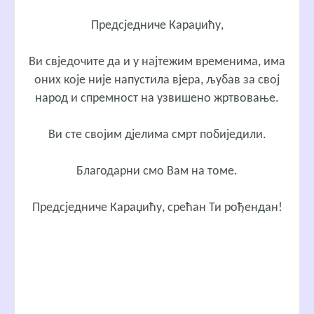
Предсједниче Караџићу,
Ви свједочите да и у најтежим временима, има
оних које није напустила вјера, љубав за свој
народ и спремност на узвишено жртвовање.
Ви сте својим дјелима смрт побиједили.
Благодарни смо Вам на томе.
Предсједниче Караџићу, срећан Ти рођендан!