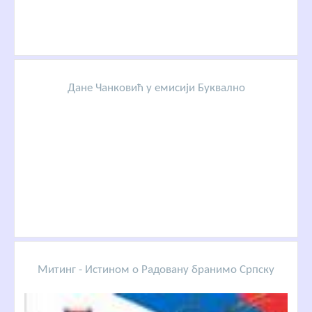
Дане Чанковић у емисији Буквално
Митинг - Истином о Радовану бранимо Српску