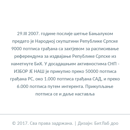
29.III 2007. године послије шетње Бањалуком
предато је Народној скупштини Републике Српске
9000 потписа грађана са захтјевом за расписивање
референдума за издвајање Републике Српске из
наметнуте БиХ. У досадашњим активностима СНП -
ИЗБОР ЈЕ НАШ је прикупио преко 50000 потписа
грађана РС, око 1.000 потписа грађана САД, и преко
6.000 потписа путем интерента. Прикупљање
потписа се и даље наставља
© 2017. Сва права задржана. | Дизајн:
БитЛаб доо