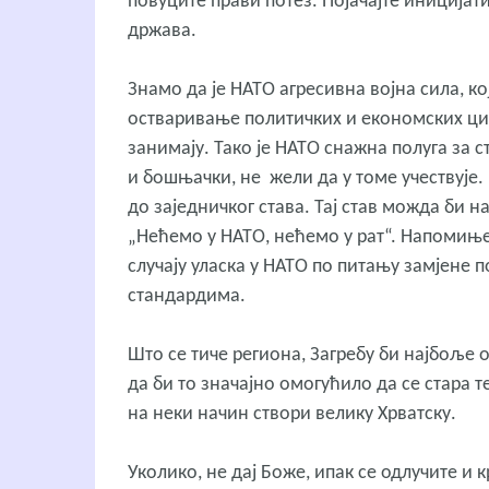
повуците прави потез. Појачајте иницијати
држава.
Знамо да је НАТО агресивна војна сила, к
остваривање политичких и економских циљ
занимају. Тако је НАТО снажна полуга за с
и бошњачки, не жели да у томе учествује
до заједничког става. Тај став можда би 
„Нећемо у НАТО, нећемо у рат“. Напомиње
случају уласка у НАТО по питању замјене
стандардима.
Што се тиче региона, Загребу би најбоље о
да би то значајно омогућило да се стара 
на неки начин створи велику Хрватску.
Уколико, не дај Боже, ипак се одлучите и 