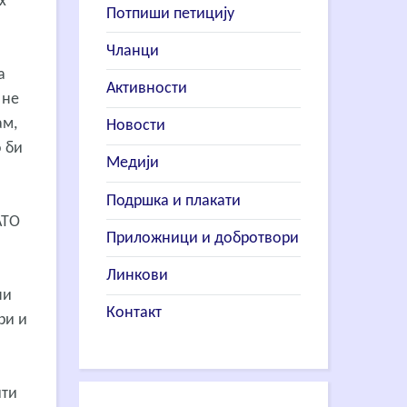
х
Потпиши петицију
Чланци
а
Активности
 не
ам,
Новости
 би
Медији
Подршка и плакати
АТО
Приложници и добротвори
Линкови
ни
Контакт
ри и
ити