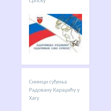
Српску
Снимци суђења
Радовану Караџићу у
Хагу