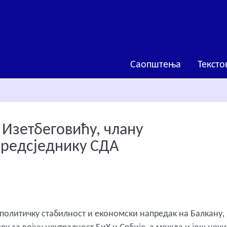
Саопштења
Тексто
Изетбеговићу, члану
предсједнику СДА
 политичку стабилност и економски напредак на Балкану,