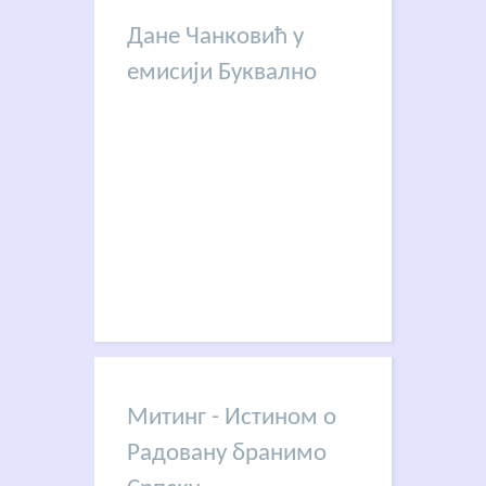
Дане Чанковић у
емисији Буквално
Митинг - Истином о
Радовану бранимо