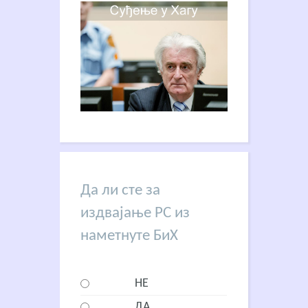
Да ли сте за
издвајање РС из
наметнуте БиХ
НЕ
ДА