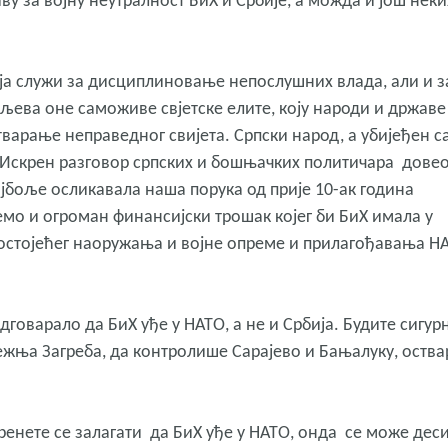
ву за војну неутралност БиХ и Србије, а можда и још неки
оја служи за дисциплиновање непослушних влада, али и з
ева оне саможиве свјетске елите, коју народи и државе
тварање неправедног свијета. Српски народ, а убијеђен с
. Искрен разговор српских и бошњачких политичара довео
најбоље осликавала наша порука од прије 10-ак година
мо и огроман финансијски трошак којег би БиХ имала у
 постојећег наоружања и војне опреме и прилагођавања Н
дговарало да БиХ уђе у НАТО, а не и Србија. Будите сигур
тежња Загреба, да контролише Сарајево и Бањалуку, оства
кренете се залагати да БиХ уђе у НАТО, онда се може дес