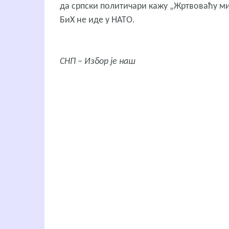
да српски политичари кажу „Жртвоваћу мир“
БиХ не иде у НАТО.
СНП – Избор је наш