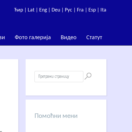
Ћир |
Lat |
Eng |
Deu |
Рус |
Fra |
Esp |
Ita
ви
Фото галерија
Видео
Статут
Помоћни мени