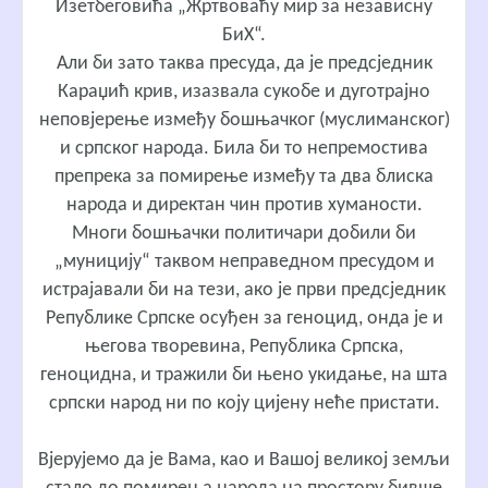
Изетбеговића „Жртвоваћу мир за независну
БиХ“.
Али би зато таква пресуда, да је предсједник
Караџић крив, изазвала сукобе и дуготрајно
неповјерење између бошњачког (муслиманског)
и српског народа. Била би то непремостива
препрека за помирење између та два блиска
народа и директан чин против хуманости.
Многи бошњачки политичари добили би
„муницију“ таквом неправедном пресудом и
истрајавали би на тези, ако је први предсједник
Републике Српске осуђен за геноцид, онда је и
његова творевина, Република Српска,
геноцидна, и тражили би њено укидање, на шта
српски народ ни по коју цијену неће пристати.
Вјерујемо да је Вама, као и Вашој великој земљи