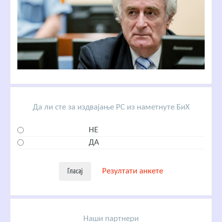
Да ли сте за издвајање РС из наметнуте БиХ
НЕ
ДА
Резултати анкете
Наши партнери