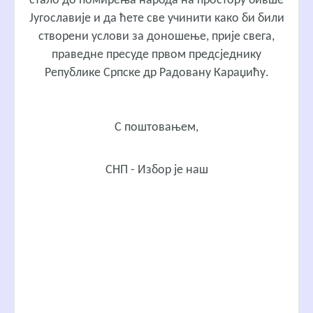
стало до помирења народа на простору бивше
Југославије и да ћете све учинити како би били
створени услови за доношење, прије свега,
праведне пресуде првом предсједнику
Републике Српске др Радовану Караџићу.
С поштовањем,
СНП - Избор је наш