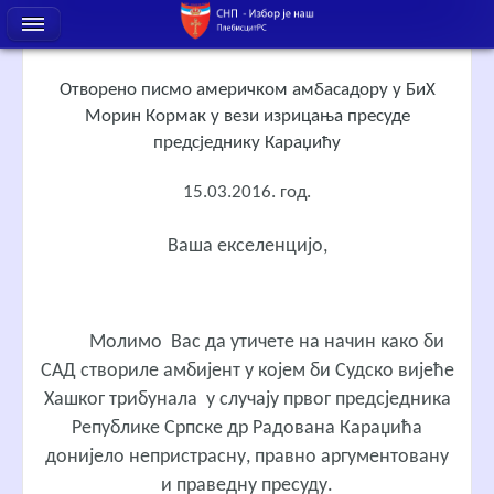
Отворено писмо америчком амбасадору у БиХ
Морин Кормак у вези изрицања пресуде
предсједнику Караџићу
15.03.2016. год.
Ваша екселенцијо,
Молимо Вас да утичете на начин како би
САД створиле амбијент у којем би Судско вијеће
Хашког трибунала у случају првог предсједника
Републике Српске др Радована Караџића
донијело непристрасну, правно аргументовану
и праведну пресуду.