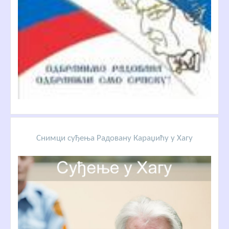
Снимци суђења Радовану Караџићу у Хагу