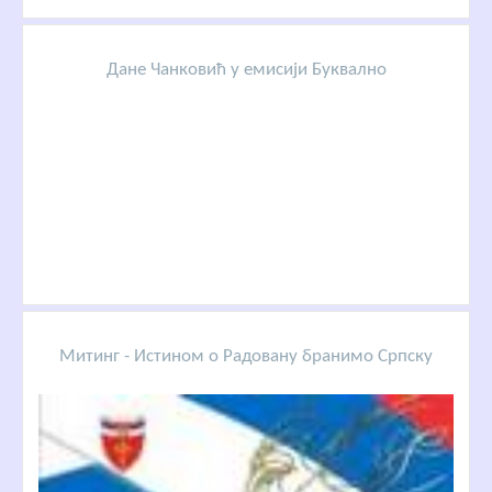
Дане Чанковић у емисији Буквално
Митинг - Истином о Радовану бранимо Српску