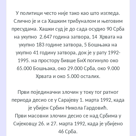
У политици често није тако као што изгледа.
Слично је и са Хашким трибуналом и његовим
пресудама. Хашки суд је до сада осудио 90 Срба
на укупно 2.647 година затвора, 14 Хрвата на
укупно 183 године затвора, 5 Бошњака на
укупно 41 годину затвора, док је у рату 1992-
1995. на простору бивше БиХ погинуло око
65.000 Бошњака, око 29.000 Срба, око 9.000
Хрвата и око 5.000 осталих.
Први појединачни злочин у току тог ратног
периода десио се у Сарајеву 1. марта 1992, када
је убијен Србин Никола Гардовић.
Први масовни злочин десио се над Србима у
Сијековцу 26. и 27. марта 1992, када је убијено
46 Срба.