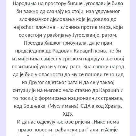
Народима на простору бивше Југославије било
би важно да сазнају ко стоји иза удруженог
злочиначког дјеловања које је довело до
највећег злочина – злочина против мира, који
се састоји у разбијању Југославије, ратом.
Пресуда Хашког трибунала, да је први
предсједник др Радован Караџић крив, не би
измијенила свијест у српском народу о његовој
позитивној улози у току рата. Зна српски народ
да је био у опасности да му се понови геноцид
из Другог свјетског рата и да се у таквој
ситуацији на његово чело ставио др Караџић и
то послије формирања националних странака,
код Бошњака (Муслимана), СДА а код Хрвата,
ХДЗ.
И данас одјекују његове ријечи „Нико нема
право повести грађански рат“ али и Алије