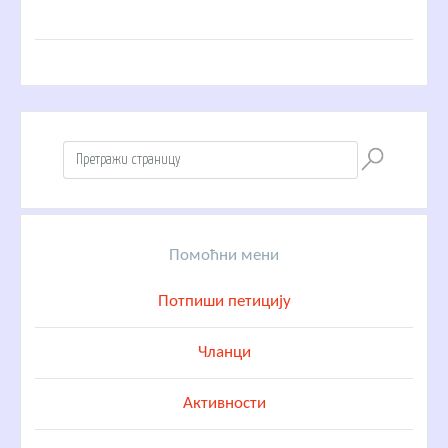
Помоћни мени
Потпиши петицију
Чланци
Активности