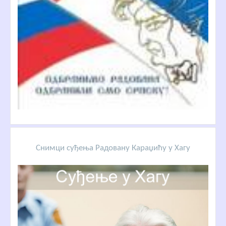
Снимци суђења Радовану Караџићу у Хагу