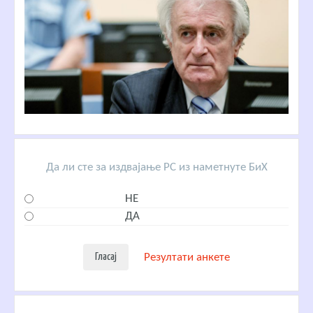
Да ли сте за издвајање РС из наметнуте БиХ
НЕ
ДА
Резултати анкете