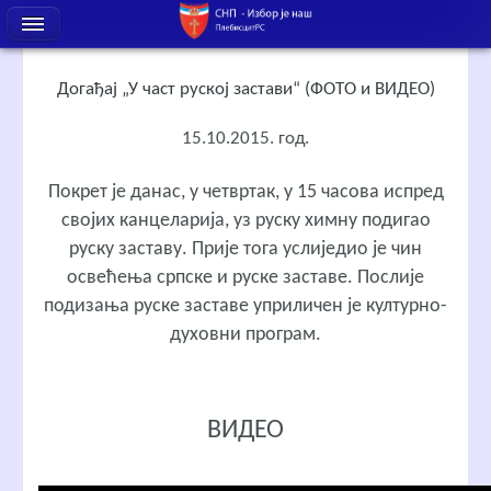
Догађај „У част руској застави“ (ФОТО и ВИДЕО)
15.10.2015. год.
Покрет је данас, у четвртак, у 15 часова испред
својих канцеларија, уз руску химну подигао
руску заставу. Прије тога услиједио је чин
освећења српске и руске заставе. Послије
подизања руске заставе уприличен је културно-
духовни програм.
ВИДЕО