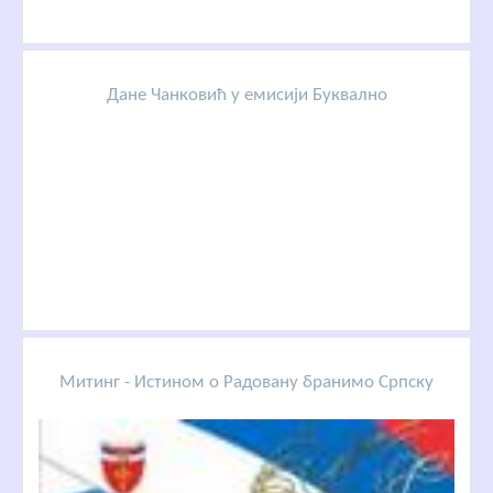
Дане Чанковић у емисији Буквално
Митинг - Истином о Радовану бранимо Српску