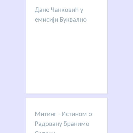
Дане Чанковић у
емисији Буквално
Митинг - Истином о
Радовану бранимо