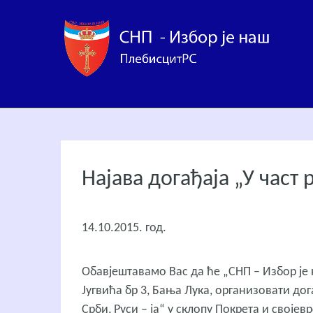
Најава догађаја „У част 
14.10.2015. год.
Обавјештавамо Вас да ће „СНП – Избор је н
Југвића бр 3, Бања Лука, организовати дог
Срби, Руси – ја“ у склопу Покрета и својев