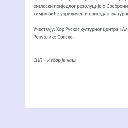
енглески приједлог резолуције о Сребрени
химну биће уприличен и пригодан културн
Учествују: Хор Руског културног центра 
Републике Српске.
СНП – Избор је наш