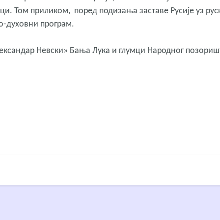
ци. Том приликом, поред подизања заставе Русије уз рус
о-духовни програм.
«Александар Невски» Бања Лука и глумци Народног позори