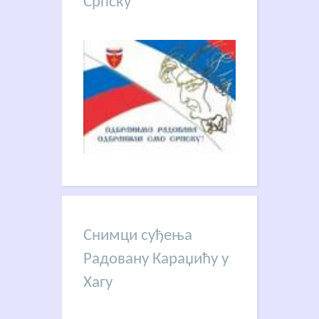
Српску
Снимци суђења
Радовану Караџићу у
Хагу