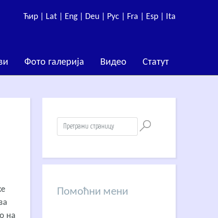
Ћир |
Lat |
Eng |
Deu |
Рус |
Fra |
Esp |
Ita
ви
Фото галерија
Видео
Статут
ке
Помоћни мени
ва
то на