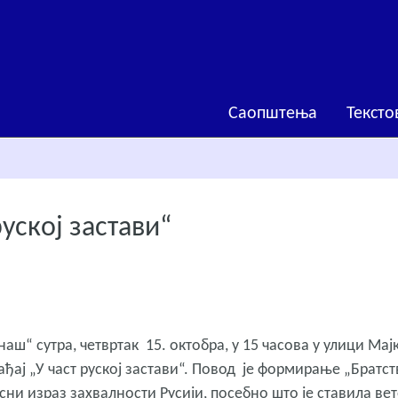
Саопштења
Тексто
руској застави“
аш“ сутра, четвртак 15. октобра, у 15 часова у улици Мај
ађај „У част руској застави“. Повод је формирање „Братст
рсни израз захвалности Русији, посебно што је ставила ве