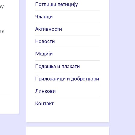
Потпиши петицију
ку
Чланци
Активности
шта
Новости
Медији
Подршка и плакати
Приложници и добротвори
Линкови
Контакт