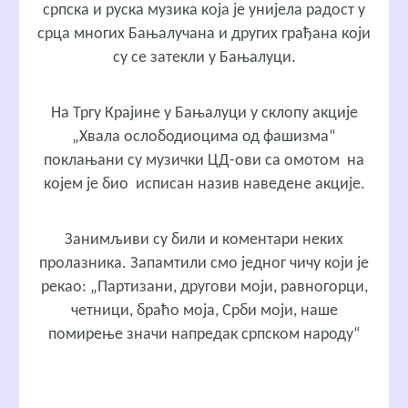
српска и руска музика која је унијела радост у
срца многих Бањалучана и других грађана који
су се затекли у Бањалуци.
На Тргу Крајине у Бањалуци у склопу акције
„Хвала ослободиоцима од фашизма“
поклањани су музички ЦД-ови са омотом на
којем је био исписан назив наведене акције.
Занимљиви су били и коментари неких
пролазника. Запамтили смо једног чичу који је
рекао: „Партизани, другови моји, равногорци,
четници, браћо моја, Срби моји, наше
помирење значи напредак српском народу“