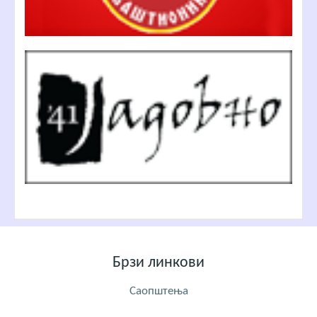
Брзи линкови
Саопштења