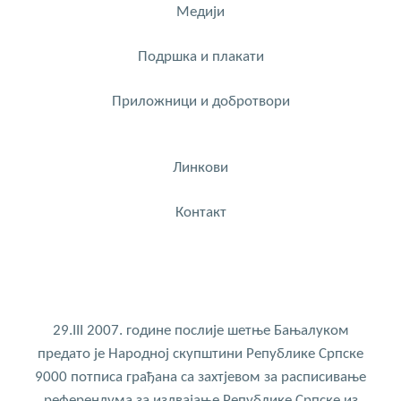
Медији
Подршка и плакати
Приложници и добротвори
Линкови
Контакт
29.III 2007. године послије шетње Бањалуком
предато је Народној скупштини Републике Српске
9000 потписа грађана са захтјевом за расписивање
референдума за издвајање Републике Српске из