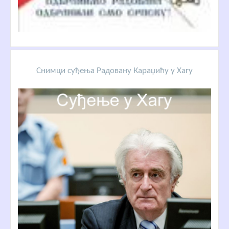
Снимци суђења Радовану Караџићу у Хагу