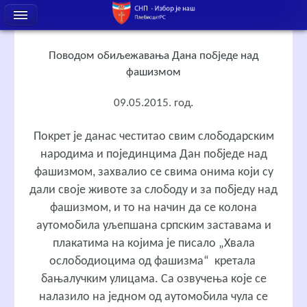
Поводом обиљежавања Дана побједе над
фашизмом
09.05.2015. год.
Покрет је данас честитао свим слободарским
народима и појединцима Дан побједе над
фашизмом, захвалио се свима онима који су
дали своје животе за слободу и за побједу над
фашизмом, и то на начин да се колона
аутомобила уљепшана српским заставама и
плакатима на којима је писало „Хвала
ослободиоцима од фашизма“ кретала
бањалучким улицама. Са озвучења које се
налазило на једном од аутомобила чула се