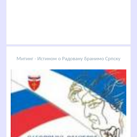
Митинг - Истином о Радовану бранимо Српску