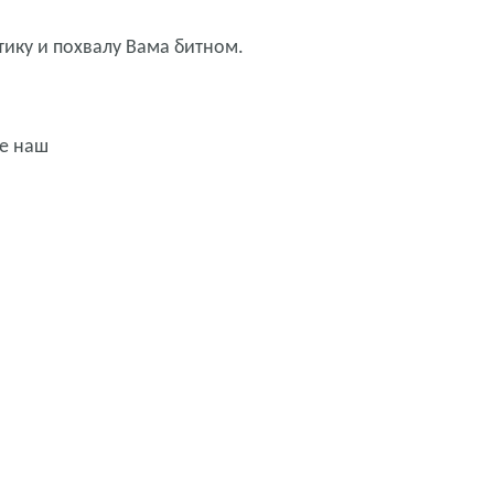
итику и похвалу Вама битном.
је наш