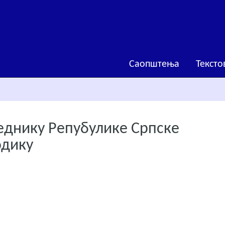
Саопштења
Тексто
еднику Репубулике Српске
одику