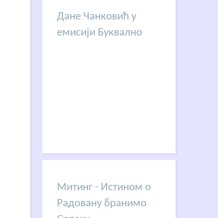
Дане Чанковић у
емисији Буквално
Митинг - Истином о
Радовану бранимо