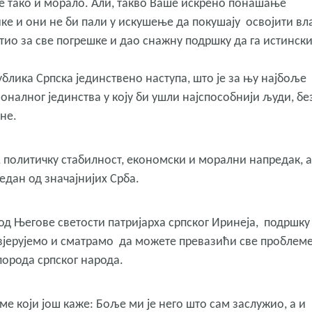
е тако и морало. Али, такво Ваше искрено понашање
ке и они не би пали у искушење да покушају освојити вл
тио за све погрешке и дао снажну подршку да га истинск
ублика Српска јединствено наступа, што је за њу најбоље
налног јединства у коју би ушли најспособнији људи, бе
не.
, политичку стабилност, економски и морални напредак, а
један од значајнијих Срба.
од Његове светости патријарха српског Иринеја, подршку
 вјерујемо и сматрамо да можете превазићи све проблеме
порода српског народа.
ме који још каже: Боље ми је него што сам заслужио, а и