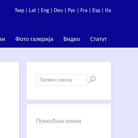
Ћир |
Lat |
Eng |
Deu |
Рус |
Fra |
Esp |
Ita
ви
Фото галерија
Видео
Статут
Помоћни мени