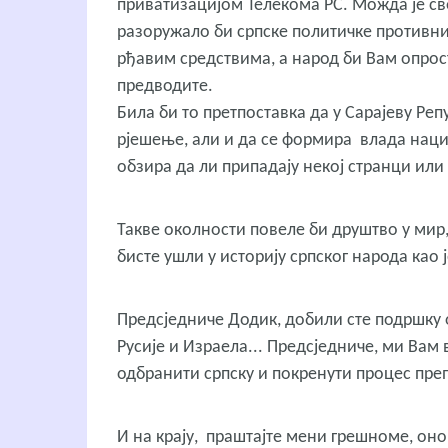
приватизацијом Телекома РС. Можда је св
разоружало би српске политичке противни
рђавим средствима, а народ би Вам опрос
предводите.
Била би то претпоставка да у Сарајеву Реп
рјешење, али и да се формира влада нацио
обзира да ли припадају некој странци или 
Такве околности повеле би друштво у мир
бисте ушли у историју српског народа као 
Предсједниче Додик, добили сте подршку 
Русије и Израела... Предсједниче, ми Вам
одбранити српску и покренути процес пре
И на крају, праштајте мени грешноме, оно