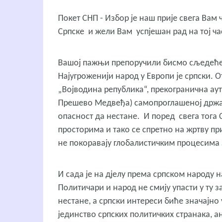
Покет СНП - Избор је наш прије свега Вам
Српске и жели Вам успјешан рад на тој ча
Вашој пажњи препоручили бисмо сљедећ
Најугроженији народ у Европи је српски. О
„Војводина република“, прекогранична аут
Прешево Медвеђа) самопроглашеној држави
опасност да нестане. И поред свега тога 
просторима и тако се спретно на жртву пр
не покоравају глобалистичким процесима 
И сада је на дјелу према српском народу н
Политичари и народ не смију упасти у ту з
нестане, а српски интереси биће значајно
јединство српских политичких странака, а