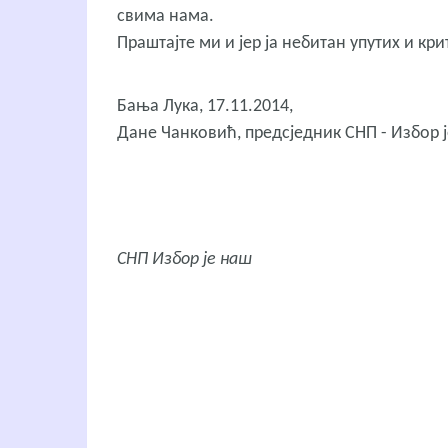
свима нама.
Праштајте ми и јер ја небитан упутих и кр
Бања Лука, 17.11.2014,
Дане Чанковић, предсједник СНП - Избор 
СНП Избор је наш