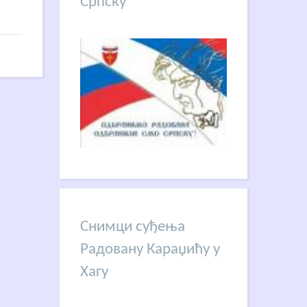
Српску
Снимци суђења
Радовану Караџићу у
Хагу