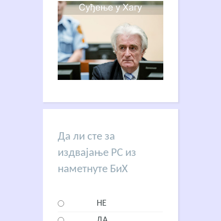
Да ли сте за
издвајање РС из
наметнуте БиХ
НЕ
ДА