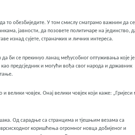
и да то обезбиједите. У том смислу сматрамо важним да се
нкама, јавности, да позовете политичаре на јединство, д
аве изнад сујете, страначких и личних интереса.
и да би се прекинуо ланац међусобног оптуживања које је
и као предсједник и могући вођа свог народа и државник
штање.
 и велики човјек. Онај велики човјек који каже: „Гријеси
ешака. Од сарадње са странцима и тјешњим везама са
есврсисходног коришћења огромног новца добијеног и