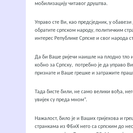
мобилизацију читавог друштва.
Управо сте Ви, као предсједник, у обавез
обратите српском народу, политичким стра
интерес Републике Српске и свог народа ст
Да би Ваше ријечи наишле на плодно тло 
кобно за Српску, потребно је да управо В
признате и Ваше грешке и затражите пра
Тада бисте били, не само велики вођа, него
увијек су преда мном“.
Нажалост, било је и Ваших гријехова и гр
странкама из ФБиХ него са српским до н