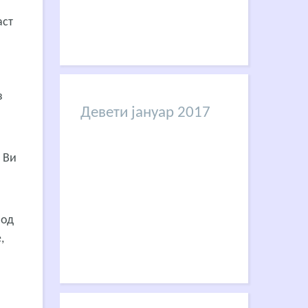
аст
и
з
Девети јануар 2017
 Ви
 од
,