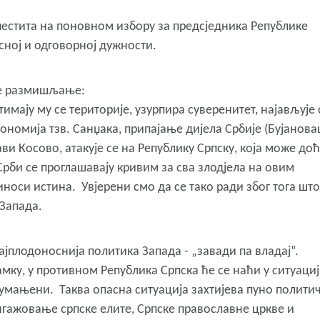
 честита на поновном избору за предсједника Републике
сној и одговорној дужности.
е размишљање:
тимају му се територије, узурпира суверенитет, најављује 
ономија тзв. Санџака, припајање дијела Србије (Бујанова
 Косово, атакује се на Републику Српску, која може доћ
Срби се проглашавају кривим за сва злодјела на овим
иноси истина. Увјерени смо да се тако ради због тога што
Запада.
ајплодоноснија политика Запада - „завади па владај“.
амку, у противном Република Српска ће се наћи у ситуациј
 умањени. Таква опасна ситуација захтијева пуно полити
нгажовање српске елите, Српске православне цркве и