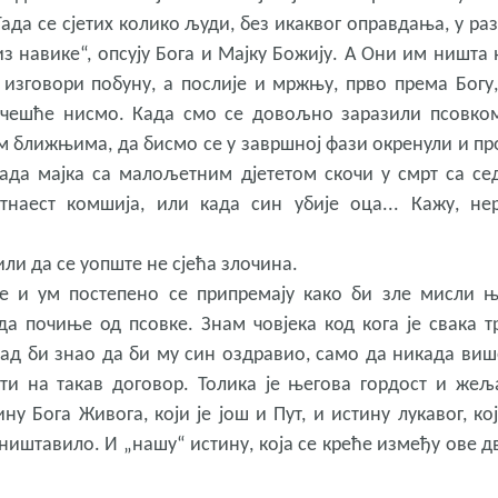
Тада се сјетих колико људи, без икаквог оправдања, у ра
з навике“, опсују Бога и Мајку Божију. А Они им ништа 
 изговори побуну, а послије и мржњу, прво према Богу,
ајчешће нисмо. Када смо се довољно заразили псовком
м ближњима, да бисмо се у завршној фази окренули и пр
када мајка са малољетним дјететом скочи у смрт са се
етнаест комшија, или када син убије оца... Кажу, не
или да се уопште не сјећа злочина.
е и ум постепено се припремају како би зле мисли 
а почиње од псовке. Знам човјека код кога је свака т
кад би знао да би му син оздравио, само да никада виш
ати на такав договор. Толика је његова гордост и жељ
у Бога Живога, који је још и Пут, и истину лукавог, кој
ништавило. И „нашу“ истину, која се креће између ове дв