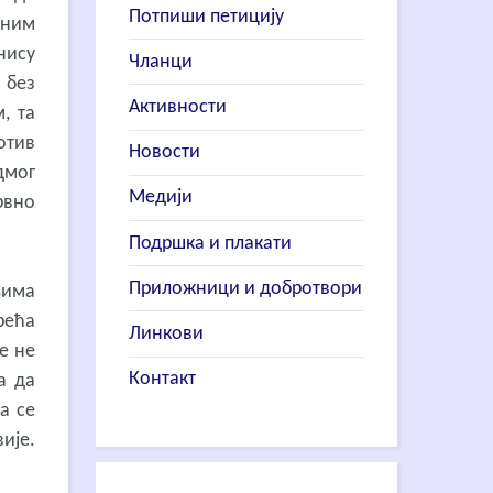
Потпиши петицију
зним
нису
Чланци
 без
Активности
, та
отив
Новости
дмог
Медији
рвно
Подршка и плакати
Приложници и добротвори
њима
рећа
Линкови
е не
Контакт
а да
а се
ије.