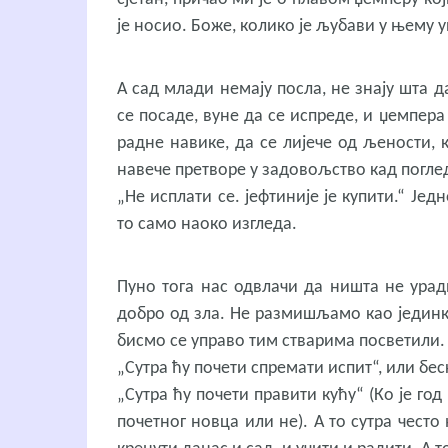
је носио. Боже, колико је љубави у њему 
А сад млади немају посла, не знају шта 
се посаде, вуне да се испреде, и џемпер
радне навике, да се лијече од љености, 
навече претворе у задовољство кад поглед
„Не исплати се. јефтиније је купити.“ Је
то само наоко изгледа.
Пуно тога нас одвлачи да ништа не ура
добро од зла. Не размишљамо као јединк
бисмо се управо тим стварима посветили. 
„Сутра ћу почети спремати испит“, или бес
„Сутра ћу почети правити кућу“ (Ко је год
почетног новца или не). А то сутра често