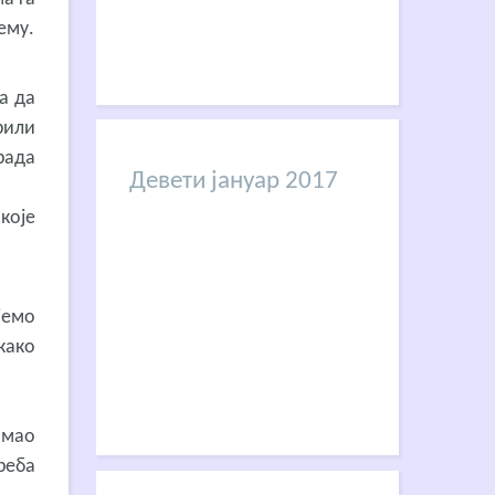
ему.
а да
рили
рада
Девети јануар 2017
које
јемо
како
 имао
реба