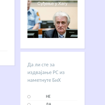
Да ли сте за
издвајање РС из
наметнуте БиХ
НЕ
ДА