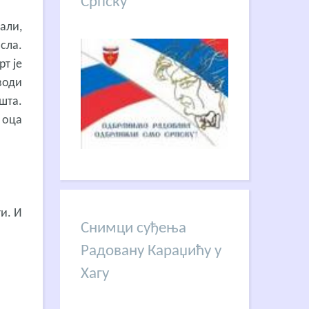
Српску
али,
сла.
рт је
води
шта.
, оца
и. И
Снимци суђења
Радовану Караџићу у
Хагу