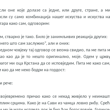
ли оне које долазе са једне, или друге, стране, а ми
ли су само комбинација нашег искуства и искуства н
гара како сам, одговорим:
, стварно је тако. Било је занимљивих реакција других:
е него што сам заслужио“, али и оних:
 Једном човјеку тај одговор се веома свидио, па ме пита 
ао као да је то нешто оригинално, моје. Одем у цркву
агог ми оца Крстана да се исповједим. Пита ме како сам,
 као да ме неко бодри на гордост:
и рече:
 својевремено причао како се некад живјело у неимашт
топлим срцима. Како је на Сави из чамца ловио рибу. Срећ
и му је мати исплела док је био ђак богословије. Година