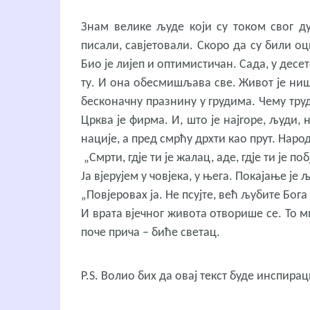
Знам велике људе који су током свог д
писали, савјетовали. Скоро да су били оц
Био је лијеп и оптимистичан. Сада, у десет
ту. И она обесмишљава све. Живот је ниш
бесконачну празнину у грудима. Чему труд
Црква је фирма. И, што је најгоре, људи, н
нације, а пред смрћу дрхти као прут. Наро
„Смрти, гдје ти је жалац, аде, гдје ти је поб
Ја вјерујем у човјека, у њега. Покајање је
„Повјеровах ја. Не псујте, већ љубите Бога
И врата вјечног живота отворише се. То м
поче прича – биће светац.
P.S. Волио бих да овај текст буде инспи