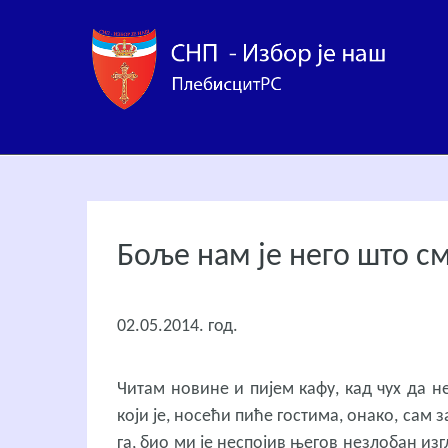
Боље нам је него што с
02.05.2014. год.
Читам новине и пијем кафу, кад чух да н
који је, носећи пиће гостима, онако, сам з
га, био ми је неспојив његов незлобан изг