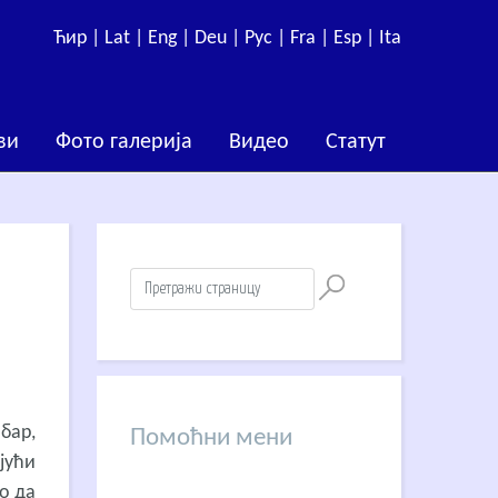
Ћир |
Lat |
Eng |
Deu |
Рус |
Fra |
Esp |
Ita
ви
Фото галерија
Видео
Статут
бар,
Помоћни мени
ајући
ао да