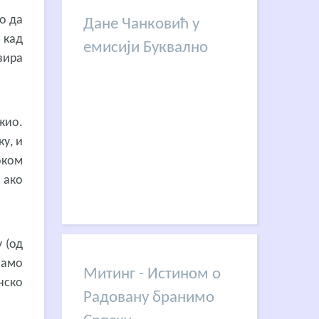
о да
Дане Чанковић у
 кад
емисији Буквално
зира
жио.
у, и
оком
 ако
у (од
само
Митинг - Истином о
нско
Радовану бранимо