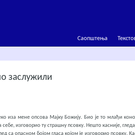
Саопштења
Тексто
мо заслужили
еко иза мене опсова Мајку Божију. Био је то млађи коно
а себе, изговорио ту страшну псовку. Нешто касније, глед
лед са опасном бојом гласа којом је изговорио псовку. К