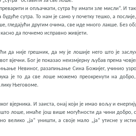
о „сутра“ оставити за све лоше:
 преварити и опљачкати, сутра ћу имати зле мисли“. И так
будуће сутра. То нам је само у почетку тешко, а послије,
ше, гледајући другим очима, све иде много лакше. Без об
е касно да почнемо исправно живјети.
ћи да није грешник, да му је лошије него што је заслу
вот вјечни. Бог је показао неизмјерну љубав према човјек
апињање Невиног, разапињање Сина Божијег, учинио узр
орука је то да све лоше можемо преокренути на добро,
 лику Његовоме.
ог вјерника. И заиста, онај који је имао вољу и енергиј
нешто лоше, имаће још више могућности да чини добро, 
о велико „ја“ уништи, а своје мало „ја“ утисне у исти