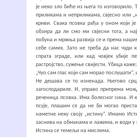
је неко зло биће из њега то изговорило. 
приликама и неприликама, свјесно или „и
криви. Свака псовка рађа у оном који је
обзира да ли смо ми свјесни тога, а н
побуна и мржња развија се и према наши
себе самих. Зато не треба да нас чуди 
спрата зграде, или кад човјек убије п
растројство, сужење свијести. Убица каже:
„Чуо сам глас који сам морао послушати“, 
Не дешава се то изненада. Његово срц
загосподариле. И, управо припрема можд
реченица псовка. Има болесног сина. И 
псује, плашим се да не би могао прист
наметне неку своју „истину“. Имамо Истин
заснива на обманама и лажима, и води у 
Истина се темељи на мислима.