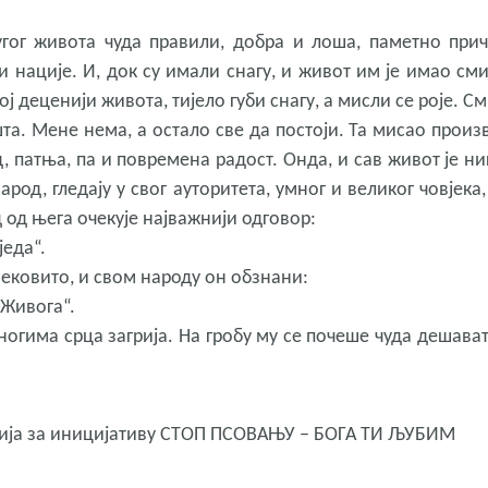
угог живота чуда правили, добра и лоша, паметно прич
и нације. И, док су имали снагу, и живот им је имао сми
ој деценији живота, тијело губи снагу, а мисли се роје. См
та. Мене нема, а остало све да постоји. Та мисао произ
, патња, па и повремена радост. Онда, и сав живот је ни
арод, гледају у свог ауторитета, умног и великог човјека
д од њега очекује најважнији одговор:
једа“.
 љековито, и свом народу он обзнани:
 Живога“.
ногима срца загрија. На гробу му се почеше чуда дешават
рација за иницијативу СТОП ПСОВАЊУ – БОГА ТИ ЉУБИМ