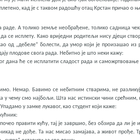
уплетено, кад је с таквом радошћу отац Крстан причао о њ
да раде. А толико земље необрађене, толико садница чек
а да се исплету. Како вриједни родитељи нису дјеци ство
као од „дебеле“ болести, да умор који је произашао из 
ају плодове свога рада. Небитно је што неки кажу:
дног дана ће се исплатити сладост рада и саможртвовање 
димо. Немар. Бавимо се небитним стварима, не разлику
а у чему смо најбољи. Шта нас истински чини срећним, 
Упадамо у замке лукавог, као студент који каже:
кућник:
 почео правити кућу, тај је завршио, без обзира да ли је
 никад не дође. Та нас мисао замајава, а живот прође. Т