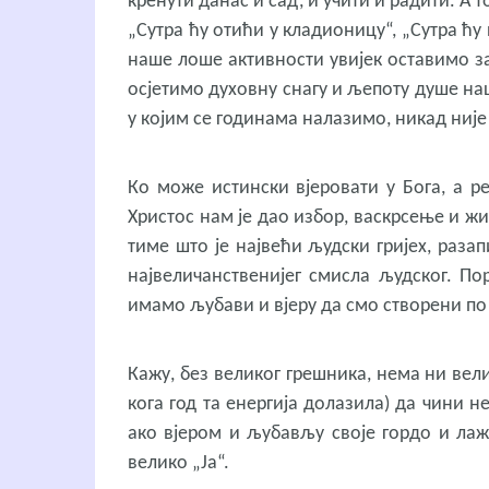
кренути данас и сад, и учити и радити. А т
„Сутра ћу отићи у кладионицу“, „Сутра ћу
наше лоше активности увијек оставимо за 
осјетимо духовну снагу и љепоту душе на
у којим се годинама налазимо, никад ниј
Ко може истински вјеровати у Бога, а ре
Христос нам је дао избор, васкрсење и жи
тиме што је највећи људски гријех, раз
највеличанственијег смисла људског. П
имамо љубави и вјеру да смо створени по
Кажу, без великог грешника, нема ни велик
кога год та енергија долазила) да чини 
ако вјером и љубављу своје гордо и лажн
велико „Ја“.