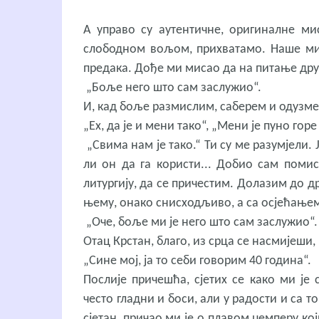
А управо су аутентичне, оригиналне мис
слободном вољом, прихватамо. Наше мис
предака. Дође ми мисао да на питање дру
„Боље него што сам заслужио“.
И, кад боље размислим, саберем и одузмем
„Ех, да је и мени тако“, „Мени је пуно гор
„Свима нам је тако.“ Ти су ме разумјели.
ли он да га користи... Добио сам помис
литургију, да се причестим. Долазим до др
њему, онако снисходљиво, а са осјећањем
„Оче, боље ми је него што сам заслужио“.
Отац Крстан, благо, из срца се насмијеши, 
„Сине мој, ја то себи говорим 40 година“.
Послије причешћа, сјетих се како ми је
често гладни и боси, али у радости и са 
сјетан, причао ми је о плавом џемперу кој