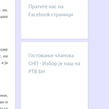
Пратите нас на
 их,
Facebook страници
аших
може
Гостовање чланова
, на
 а ја
СНП - Избор је наш на
РТВ БН
ини,
ан и
ма га