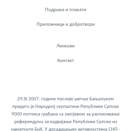
Подршка и плакати
Приложници и добротвори
Линкови
Контакт
29.III 2007. године послије шетње Бањалуком
предато је Народној скупштини Републике Српске
9000 потписа грађана са захтјевом за расписивање
референдума за издвајање Републике Српске из
наметнуте БиХ. У досадашњим активностима СНП -