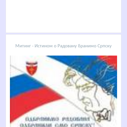
Митинг - Истином о Радовану бранимо Српску