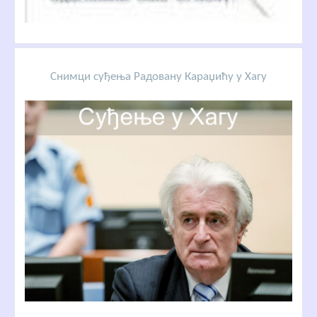
Снимци суђења Радовану Караџићу у Хагу