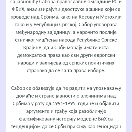
са јавношћу Сабора православне омладине РС и
ФБиХ, анализирајући двоструке аршине који се
проводе над Србима, како на Косову и Метохији
тако и у Републици Српској, Сабор упозорава
међународну заједницу, а нарочито послије
етничког чишћења народа Републике Српске
Крајине, да и Срби морају имати иста
демократска права као сви други европски
народи и захтијева од српских политичких
странака да се за та права изборе.
Сабор се обавезује да ће радити на упознавању
домаће и стране јавности о злочинима над
Србима у рату од 1991-1995. године и објавити
аргументе и грађу која разобличује
фалсификовану историју модерне БиХ са
тенденцијом да се Срби прикажу као геноцидан