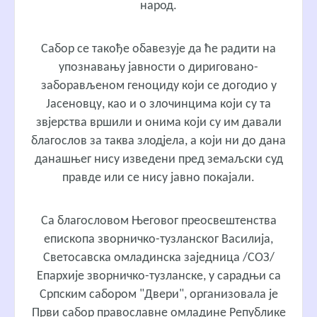
народ.
Сабор се такође обавезује да ће радити на
упознавању јавности о дириговано-
заборављеном геноциду који се догодио у
Јасеновцу, као и о злочинцима који су та
звјерства вршили и онима који су им давали
благослов за таква злодјела, а који ни до дана
данашњег нису изведени пред земаљски суд
правде или се нису јавно покајали.
Са благословом Његовог преосвештенства
епископа зворничко-тузланског Василија,
Светосавска омладинска заједница /СОЗ/
Епархије зворничко-тузланске, у сарадњи са
Српским сабором "Двери", организовала је
Први сабор православне омладине Републике