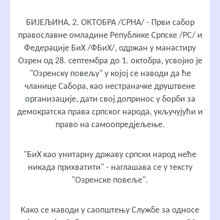
БИЈЕЉИНА, 2. ОКТОБРА /СРНА/ - Први сабор
православне омладине Републике Српске /РС/ и
Федерације БиХ /ФБиХ/, одржан у манастиру
Озрен од 28. септембра до 1. октобра, усвојио је
"Озренску повељу" у којој се наводи да ће
чланице Сабора, као нестраначке друштвене
организације, дати свој допринос у борби за
демократска права српског народа, укључујући и
право на самоопредјељење.
"БиХ као унитарну државу српски народ неће
никада прихватити" - наглашава се у тексту
"Озренске повеље".
Како се наводи у саопштењу Службе за односе