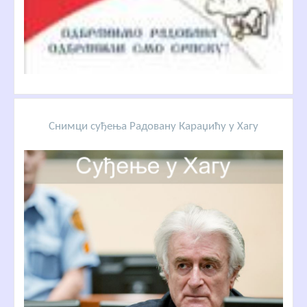
Снимци суђења Радовану Караџићу у Хагу