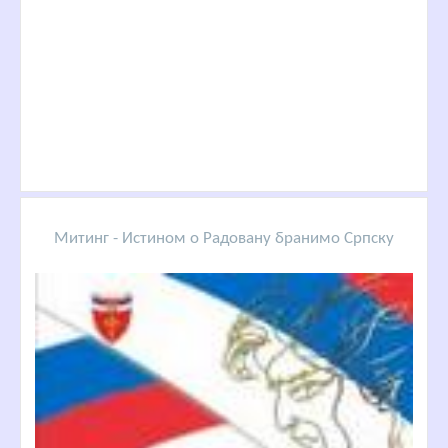
Митинг - Истином о Радовану бранимо Српску