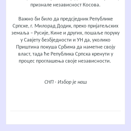
признале независност Косова.
Важно би било да предсједник Републике
Српске, г. Милорад Додик, преко пријатељских
земаља – Русије, Кине и других, пошаље поруку
у Савјету безбједности и УН да, уколико
Приштина покуша Србима да наметне своју
власт, тада ће Република Српска кренути у
процес проглашења своје независности.
СНП - Избор је наш