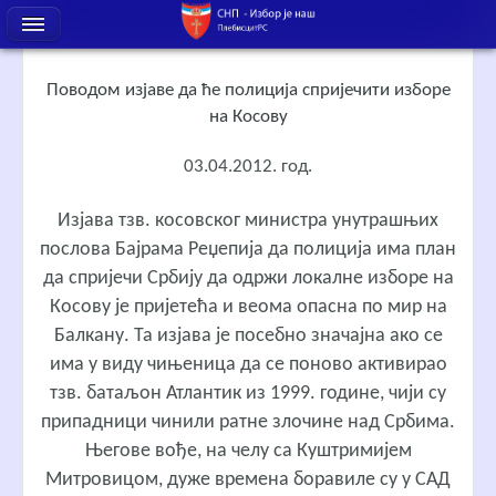
Поводом изјаве да ће полиција спријечити изборе
на Косову
03.04.2012. год.
Изјава тзв. косовског министра унутрашњих
послова Бајрама Реџепија да полиција има план
да спријечи Србију да одржи локалне изборе на
Косову је пријетећа и веома опасна по мир на
Балкану. Та изјава је посебно значајна ако се
има у виду чињеница да се поново активирао
тзв. батаљон Атлантик из 1999. године, чији су
припадници чинили ратне злочине над Србима.
Његове вође, на челу са Куштримијем
Митровицом, дуже времена боравиле су у САД