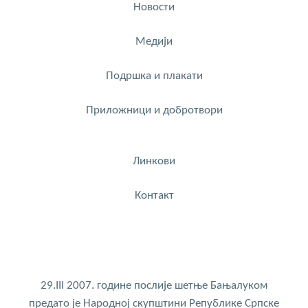
Новости
Медији
Подршка и плакати
Приложници и добротвори
Линкови
Контакт
29.III 2007. године послије шетње Бањалуком
предато је Народној скупштини Републике Српске