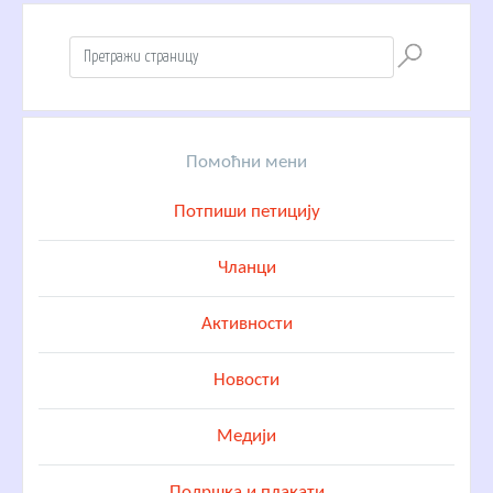
Помоћни мени
Потпиши петицију
Чланци
Активности
Новости
Медији
Подршка и плакати