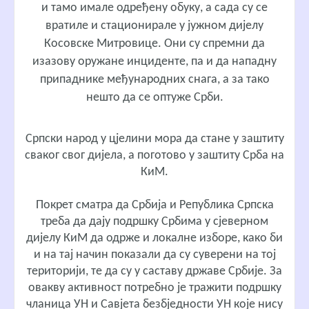
и тамо имале одређену обуку, а сада су се
вратиле и стационирале у јужном дијелу
Косовске Митровице. Они су спремни да
изазову оружане инциденте, па и да нападну
припаднике међународних снага, а за тако
нешто да се оптуже Срби.
Српски народ у цјелини мора да стане у заштиту
сваког свог дијела, а поготово у заштиту Срба на
КиМ.
Покрет сматра да Србија и Република Српска
треба да дају подршку Србима у сјеверном
дијелу КиМ да одрже и локалне изборе, како би
и на тај начин показали да су суверени на тој
територији, те да су у саставу државе Србије. За
овакву активност потребно је тражити подршку
чланица УН и Савјета безбједности УН које нису