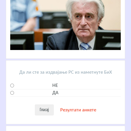
Да ли сте за издвајање РС из наметнуте БиХ
НЕ
ДА
Резултати анкете