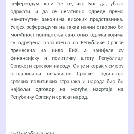
референдум, који ће се, ако Бог да, убрзо
одржати, и да се негативно одреде према
наметнутим законима високих представника.
Успјех референдума на такав начин отворио би
могућност поништења свих оних одлука којима
су одређена овлаштења са Републике Српске
пренесена на ниво БиХ, а нанијеле су
финансијску и политичку штету Републици
Српској и српском народу. Он је и корак у смјеру
остваривања независне Српске. Јединство
српских политичких странака и народа био би
најбољи одговор на могуће насртаје на
Републику Српску и српски народ.
СНП - Избор је наш