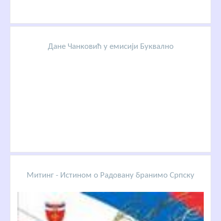
Дане Чанковић у емисији Буквално
Митинг - Истином о Радовану бранимо Српску