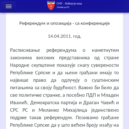
Референдум и опозиција - са конференције
14.04.2011. год.
Расписивање референдума о наметнутим
законима високих представника од стране
Народне скупштине показује снагу суверености
Републике Српске и да њени грађани имају то
највише право да одлучују о суштинским
питањима за своју будућност. Важно би било да
све политичке странке, а посебно ПДП и Младен
Иванић, Демократска партија и Драган Чавић и
СРС РС и Миланко Михајлица јединствено
подрже такав референдум. Позивамо грађане
Републике Српске да у што већем броју изађу на