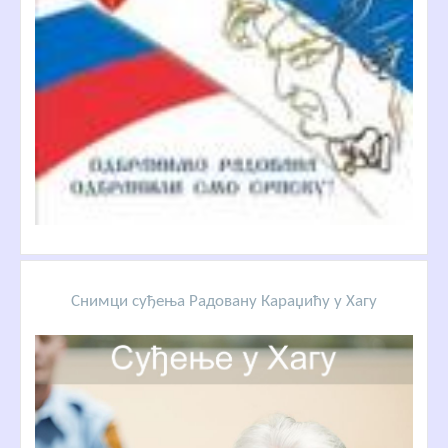
Снимци суђења Радовану Караџићу у Хагу