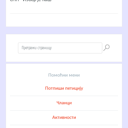
Помоћни мени
Потпиши петицију
Чланци
Активности