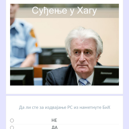
Да ли сте за издвајање РС из наметнуте БиХ
НЕ
ДА