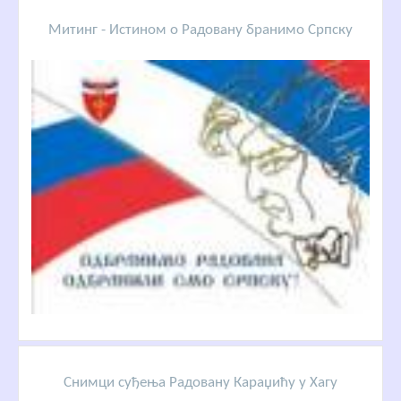
Митинг - Истином о Радовану бранимо Српску
Снимци суђења Радовану Караџићу у Хагу