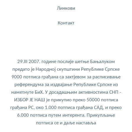
Линкови
Контакт
29.III 2007. године послије шетње Бањалуком
предато је Народној скупштини Републике Српске
9000 потписа грађана са захтјевом за расписивање
референдума за издвајање Републике Српске из
наметнуте БиХ. У досадашњим активностима СНП -
ИЗБОР ЈЕ НАШ је прикупио преко 50000 потписа
грађана РС, око 1.000 потписа грађана САД, и преко
6.000 потписа путем интерента. Прикупљање
потписа се и даље наставља