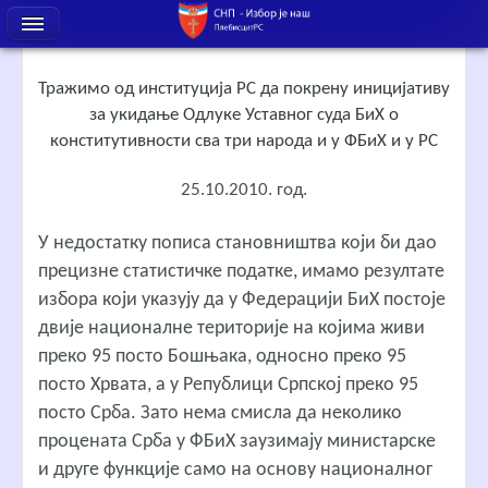
Тражимо од институција РС да покрену иницијативу
за укидање Одлуке Уставног суда БиХ о
конститутивности сва три народа и у ФБиХ и у РС
25.10.2010. год.
У недостатку пописа становништва који би дао
прецизне статистичке податке, имамо резултате
избора који указују да у Федерацији БиХ постоје
двије националне територије на којима живи
преко 95 посто Бошњака, односно преко 95
посто Хрвата, а у Републици Српској преко 95
посто Срба. Зато нема смисла да неколико
процената Срба у ФБиХ заузимају министарске
и друге функције само на основу националног