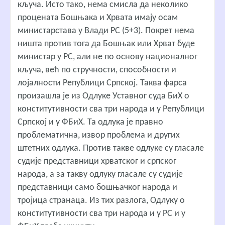
кључа. Исто тако, нема смисла да неколико
процената Бошњака и Хрвата имају осам
министарстава у Влади РС (5+3). Покрет нема
ништа против тога да Бошњак или Хрват буде
министар у РС, али не по основу националног
кључа, већ по стручности, способности и
лојалности Републици Српској. Таква фарса
произашла је из Одлуке Уставног суда БиХ о
конститутивности сва три народа и у Републици
Српској и у ФБиХ. Та одлука је правно
проблематична, извор проблема и других
штетних одлука. Против такве одлуке су гласале
судије представници хрватског и српског
народа, а за такву одлуку гласале су судије
представници само бошњачког народа и
тројица странаца. Из тих разлога, Одлуку о
конститутивности сва три народа и у РС и у