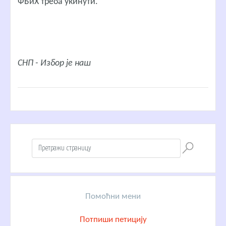
ФБиХ треба укинути.
СНП - Избор је наш
Помоћни мени
Потпиши петицију