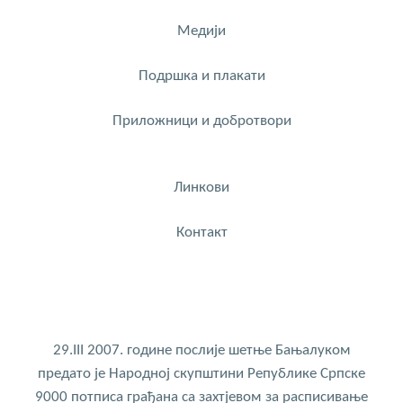
Медији
Подршка и плакати
Приложници и добротвори
Линкови
Контакт
29.III 2007. године послије шетње Бањалуком
предато је Народној скупштини Републике Српске
9000 потписа грађана са захтјевом за расписивање