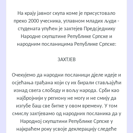
На крају јавног скупа коме је присустовало
преко 2000 учесника, углавном младих људи -
студената упућен је захтејев Предсједнику
Народне скупштине Републике Српске и
народним посланицима Републике Српске:
ЗАХТЈЕВ
Очекујемо да народни посланици дјеле идеје и
осјећања грађана који су их бирали стављајући
изнад свега слободу и вољу народа. Срби као
најбројнији у региону не могу и не смију да
изгубе баш све битке у овом времену. У том
смислу захтјевамо од народних посланика да у
Народној скупштини Републике Српске у
најкраћем року усвоје деклерацију следеће