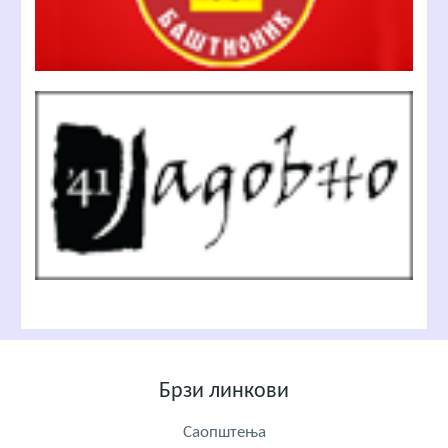
Брзи линкови
Саопштења