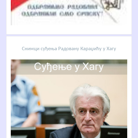
Снимци суђења Радовану Караџићу у Хагу