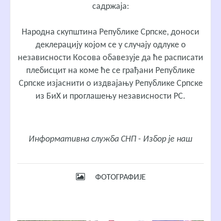
садржаја:
Народна скупштина Републике Српске, доноси
деклерацију којом се у случају одлуке о
независности Косова обавезује да ће расписати
плебисцит на коме ће се грађани Републике
Српске изјаснити о издвајању Републике Српске
из БиХ и проглашењу независности РС.
Информативна служба СНП - Избор је наш
ФОТОГРАФИЈЕ