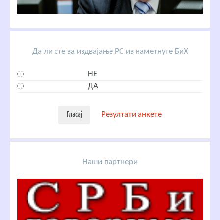
Да ли сте за издвајање РС из наметнуте БиХ
НЕ
ДА
Резултати анкете
Наши партнери