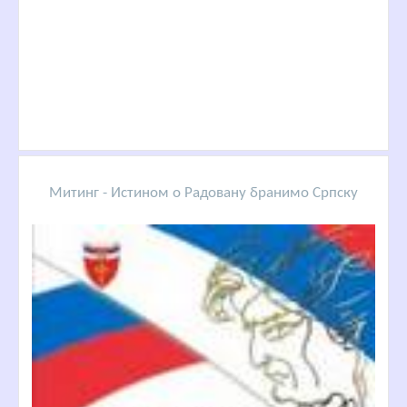
Митинг - Истином о Радовану бранимо Српску