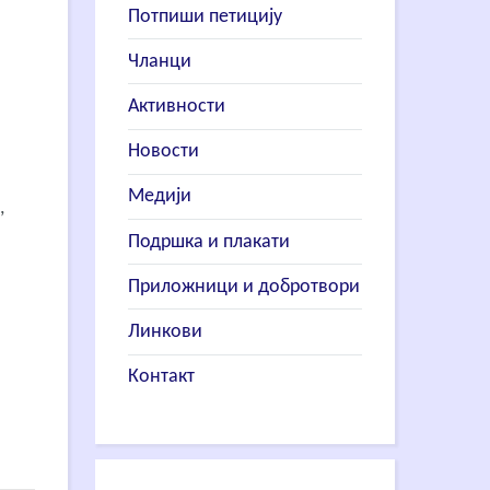
м
Потпиши петицију
Чланци
Активности
Новости
Медији
,
Подршка и плакати
Приложници и добротвори
Линкови
Контакт