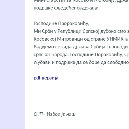
Министарству за Косово и Метохију, држ
подршке сљедећег садржаја:
Господине Пророковићу,
Ми Срби у Републици Српској дубоко смо 
Косовској Митровици од стране УНМИК-а
Радујемо се када држава Србија спроводи
српског народа. Господине Пороковићу, С
љубави и подршке да се боре да слободно 
pdf верзија
СНП - Избор је наш