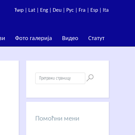
Ћир |
Lat |
Eng |
Deu |
Рус |
Fra |
Esp |
Ita
ви
Фото галерија
Видео
Статут
Помоћни мени