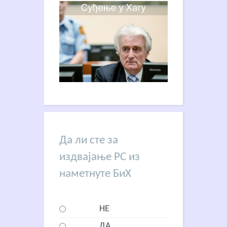
Да ли сте за
издвајање РС из
наметнуте БиХ
НЕ
ДА