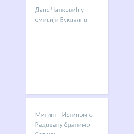
Дане Чанковић у
емисији Буквално
Митинг - Истином о
Радовану бранимо