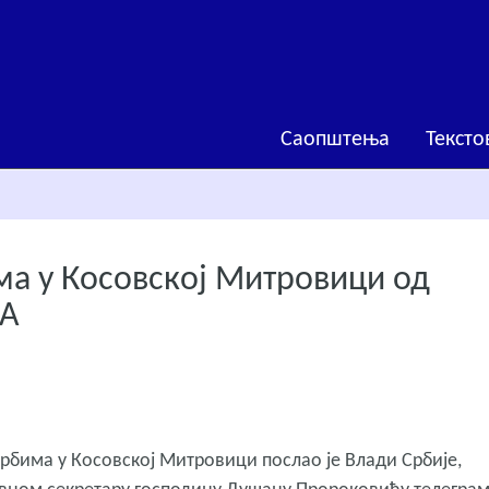
Саопштења
Тексто
ма у Косовској Митровици од
РА
рбима у Косовској Митровици послао је Влади Србије,