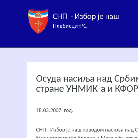
Осуда насиља над Срби
стране УНМИК-а и КФО
18.03.2007. год.
СНП - Избор је наш поводом насиља над С