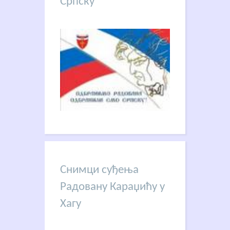
Српску
Снимци суђења
Радовану Караџићу у
Хагу