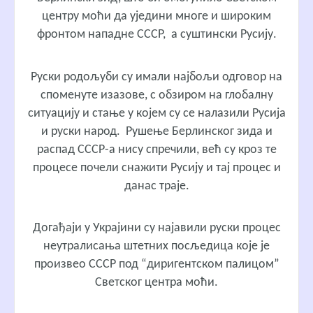
центру моћи да уједини многе и широким
фронтом нападне СССР, а суштински Русију.
Руски родољуби су имали најбољи одговор на
споменуте изазове, с обзиром на глобалну
ситуацију и стање у којем су се налазили Русија
и руски народ. Рушење Берлинског зида и
распад СССР-а нису спречили, већ су кроз те
процесе почели снажити Русију и тај процес и
данас траје.
Догађаји у Украјини су најавили руски процес
неутралисања штетних посљедица које је
произвео СССР под “диригентском палицом”
Светског центра моћи.