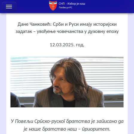
Дане Чанковић: Срби и Руси имају историјски
задатак – увођење човечанства у духовну епоху
12.03.2025. год.
У Повељи Српско-руског братства је записано да
је наше братство наш – приоритет.