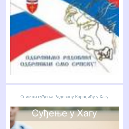
Снимци суђења Радовану Караџићу у Хагу