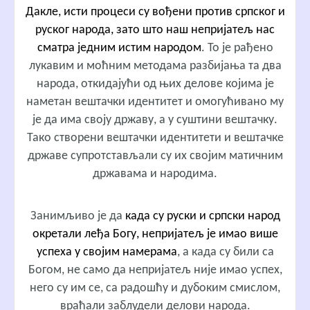
Дакле, исти процеси су вођени против српског и
руског народа
, зато што наш непријатељ нас
сматра једним истим народом
. То је рађено
лукавим и моћним методама разбијања та два
народа, откидајући од њих делове којима је
наметан вештачки идентитет и омогућивано му
је да има своју државу, а у суштини вештачку.
Тако створени вештачки идентитети и вештачке
државе супротстављали су их својим матичним
државама и народима.
Занимљиво је да
када су руски и српски народ
окретали леђа Богу, непријатељ је имао више
успеха у својим намерама
, а када су били са
Богом, не само да непријатељ није имао успех,
него су им се, са радошћу и дубоким смислом,
враћали заблудели делови народа.