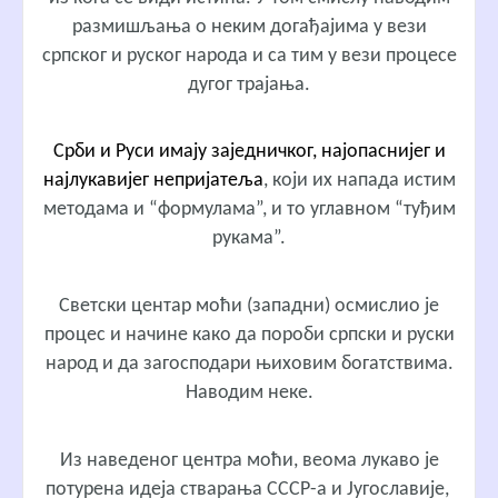
размишљања о неким догађајима у вези
српског и руског народа и са тим у вези процесе
дугог трајања.
Срби и Руси имају заједничког, најопаснијег и
најлукавијег непријатеља
, који их напада истим
методама и “формулама”, и то углавном “туђим
рукама”.
Светски центар моћи (западни) осмислио је
процес и начине како да пороби српски и руски
народ и да загосподари њиховим богатствима.
Наводим неке.
Из наведеног центра моћи, веома лукаво је
потурена идеја стварања СССР-а и Југославије,