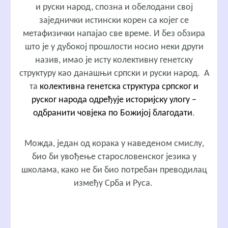
и руски народ, спозна и обелодани свој
заједнички истински корен са којег се
метафизички напајао све време. И без обзира
што је у дубокој прошлости носио неки други
назив, имао је исту колективну генетску
структуру као данашњи српски и руски народ. А
та
колективна генетска структура српског и
руског народа одређује историјску улогу –
одбранити човјека по Божијој благодати
.
Можда, један од корака у наведеном смислу,
био би увођење старословенског језика у
школама, како не би био потребан преводилац
између Срба и Руса.