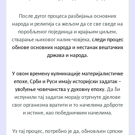
После дугог процеса разбијања основних
народа и религија са жељом да се све сведе на
поробљеног појединца и крајњим циљем,
стварање њиховог налик-човјека,
следи процес
обнове основних народа и нестанак вештачких
држава и народа.
У овом времену кулминације материјалистичке
епохе, Срби и Руси имају историјски задатак –
увођење човечанства у духовну епоху.
Да би
испунили тај задатак морају отргнуте дјелове
свог организма вратити и то начелима доброте
и истине, као победничким начелима.
Уз тај процес, потребно је да, обновљен српски