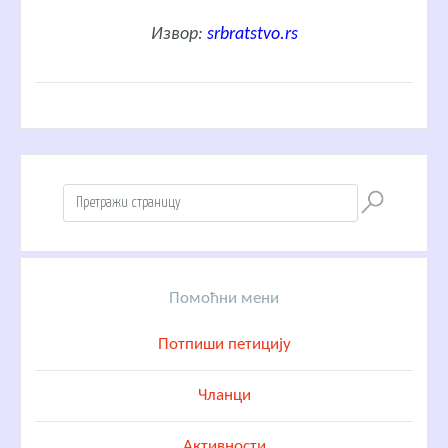
Извор:
srbratstvo.rs
Помоћни мени
Потпиши петицију
Чланци
Активности