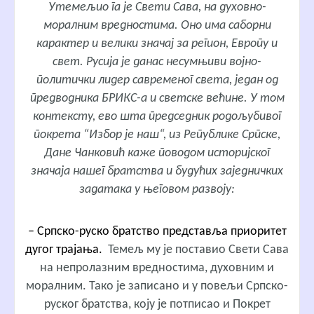
Утемељио га је Свети Сава, на духовно-
моралним вредностима. Оно има саборни
карактер и велики значај за регион, Европу и
свет. Русија је данас несумњиви војно-
политички лидер савременог света, један од
предводника БРИКС-а и светске већине. У том
контексту, ево шта председник родољубивог
покрета “Избор је наш“, из Републике Српске,
Дане Чанковић каже поводом историјског
значаја нашег братства и будућих заједничких
задатака у његовом развоју:
– Српско-руско братство представља приоритет
дугог трајања.
Темељ му је поставио Свети Сава
на непролазним вредностима, духовним и
моралним. Тако је записано и у повељи Српско-
руског братства, коју је потписао и Покрет