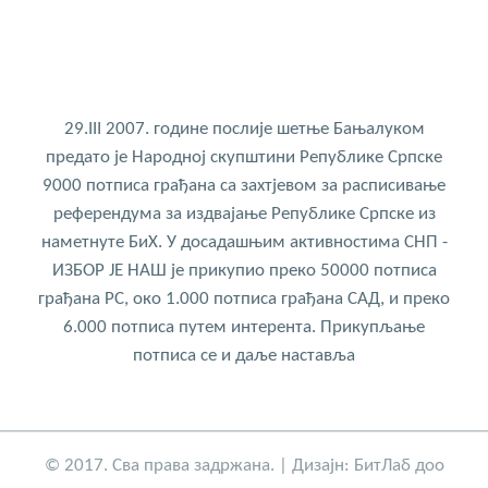
29.III 2007. године послије шетње Бањалуком
предато је Народној скупштини Републике Српске
9000 потписа грађана са захтјевом за расписивање
референдума за издвајање Републике Српске из
наметнуте БиХ. У досадашњим активностима СНП -
ИЗБОР ЈЕ НАШ је прикупио преко 50000 потписа
грађана РС, око 1.000 потписа грађана САД, и преко
6.000 потписа путем интерента. Прикупљање
потписа се и даље наставља
© 2017. Сва права задржана. | Дизајн:
БитЛаб доо