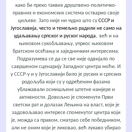
како би преко таквих друштвено-политичко-
правних и економских система остварио своје
циљеве. Зато није ни чудно што су
СССР и
Југославија, често и темељно радили не само на
удаљавању српског и руског народа
, већ и на
њиховом сукобљавању, упркос њиховом
братском осећању и заједничким интересима.
Подразумева се да се све није одвијало по
савршеном сценарију Западног центра моћи. И
у СССР-у и у Југославији било је руских и српских
родољуба који су у одређеним фазама
ублажавали осмишљене штетне намјере и
активности. Довољно је споменути Први
светски рат и долазак Лењина на власт, који је
задовољавао интересе споменутог центра који
је, можда са правом, сматрао себе победником,
али не оним који је ликовао, већ лукаво убирао