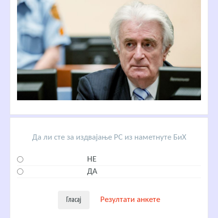
Да ли сте за издвајање РС из наметнуте БиХ
НЕ
ДА
Резултати анкете