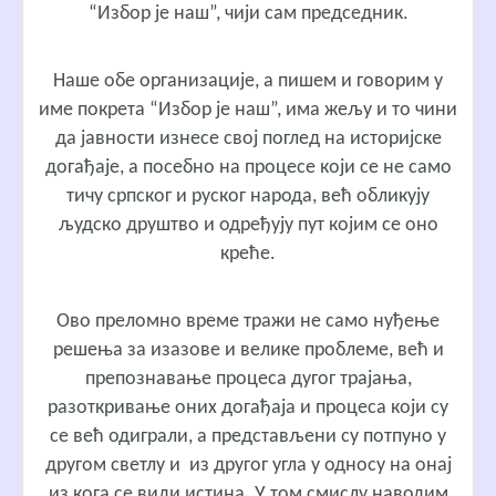
“Избор је наш”, чији сам председник.
Наше обе организације, а пишем и говорим у
име покрета “Избор је наш”, има жељу и то чини
да јавности изнесе свој поглед на историјске
догађаје, а посебно на процесе који се не само
тичу српског и руског народа, већ обликују
људско друштво и одређују пут којим се оно
креће.
Ово преломно време тражи не само нуђење
решења за изазове и велике проблеме, већ и
препознавање процеса дугог трајања,
разоткривање оних догађаја и процеса који су
се већ одиграли, а представљени су потпуно у
другом светлу и из другог угла у односу на онај
из кога се види истина. У том смислу наводим