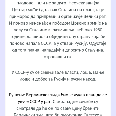
плодове – али не за дуго. Неочекиван (за
Центар моћи) долазак Стаљина на власт, га је
приморао да припреми и организује Велики рат.
И поново изненађен победом Црвене армије на
челу са Стаљином, размишља, већ око 1950
године, да широко обједини ону страну која би
поново напала СССР, а у ствари Русију. Одустаје
од тога плана, нападајући директно Стаљина,
отровавши га.
У СССР-у су се смењивале власти, лоше, мање
лоше и добре за Русију и руски народ.
Рушење Берлинског зида био је лукав план да се
увуче СССР у рат
. Све западне службе су
сматрале да ће он по сваку цену бранити
Берлински зид, што би омогућило Светском