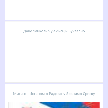
Дане Чанковић у емисији Буквално
Митинг - Истином о Радовану бранимо Српску