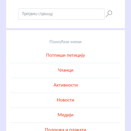
Помоћни мени
Потпиши петицију
Чланци
Активности
Новости
Медији
Подршка и плакати