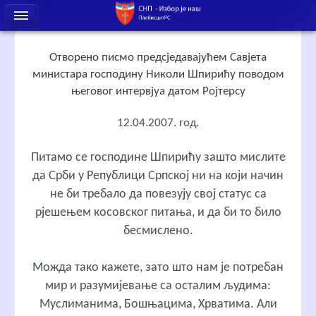
Отворено писмо предсједавајућем Савјета
министара господину Николи Шпирићу поводом
његовог интервјуа датом Ројтерсу
12.04.2007. год.
Питамо се господине Шпирићу зашто мислите
да Срби у Републици Српској ни на који начин
не би требало да повезују свој статус са
рјешењем косовског питања, и да би то било
бесмислено.
Можда тако кажете, зато што нам је потребан
мир и разумијевање са осталим људима:
Муслиманима, Бошњацима, Хрватима. Али