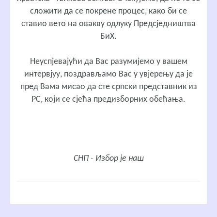
сложити да се покрене процес, како би се
ставио вето на овакву одлуку Предсједништва
БиХ.
Неуспјевајући да Вас разумијемо у вашем
интервјуу, поздрављамо Вас у увјерењу да је
пред Вама мисао да сте српски представник из
РС, који се сјећа предизборних обећања.
СНП - Избор је наш