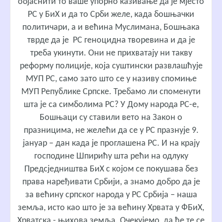
објаснити то ваше упорно казивање да је мјесто
РС у БиХ и да то Срби желе, када бошњачки
политичари, а и већина Муслимана, Бошњака
тврде да је РС геноцидна творевина и да је
треба укинути. Они не прихватају ни такву
реформу полиције, која суштински развлашћује
МУП РС, само зато што се у називу спомиње
МУП Републике Српске. Требамо ли споменути
шта је са симболима РС? У Дому народа РС-е,
Бошњаци су ставили вето на Закон о
празницима, не желећи да се у РС празнује 9.
јануар – дан када је проглашена РС. И на крају
господине Шпирићу шта рећи на одлуку
Предсједништва БиХ с којом се покушава без
права наређивати Србији, а знамо добро да је
за већину српског народа у РС Србија – наша
земља, исто као што је за већину Хрвата у ФБиХ,
Хрватска - њихова земља. Очекујемо, да ће те се