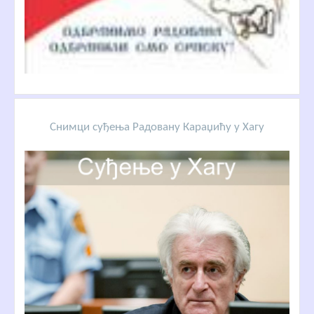
Снимци суђења Радовану Караџићу у Хагу