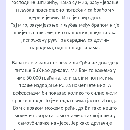
господине Шпирићу, нама су мир, разумјевање
и љубав првенствено потребни са браћом у
вјери и језику. И то је природно.
Тај мир, разумјевање и љубав међу браћом није
пријетња никоме, него напротив, представља
„испружену руку“ за сарадњу са другим
народима, односно државама.
Варате се и када сте рекли да Срби не доводе у
питање БиХ као државу. Ми Вам то кажемо у
име 50.000 грађана, који својим потписима
траже издвајање РС из наметнете БиХ. А
референдум би показао колико то силно жели
српски народ. То је ваљда свима јасно. И онда
Вам с правом можемо рећи, да Ви тако нешто
можете говорити само у име оних који имају
самоубилачке намјере. Јер како другачије