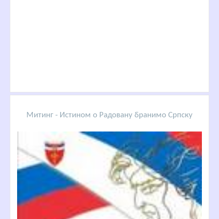
Митинг - Истином о Радовану бранимо Српску