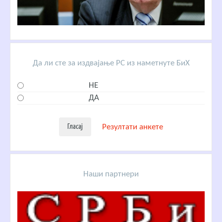
Да ли сте за издвајање РС из наметнуте БиХ
НЕ
ДА
Резултати анкете
Наши партнери