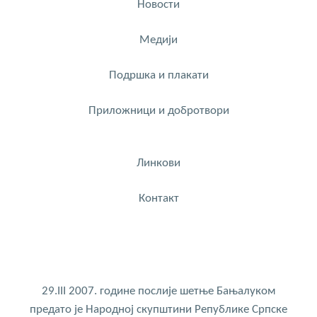
Новости
Медији
Подршка и плакати
Приложници и добротвори
Линкови
Контакт
29.III 2007. године послије шетње Бањалуком
предато је Народној скупштини Републике Српске