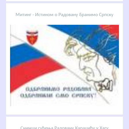
Митинг - Истином о Радовану бранимо Српску
Снимци суђења Радовану Караџићу у Хагу