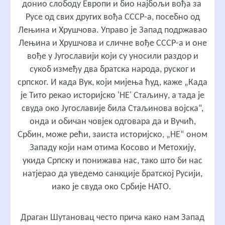
донио слободу Европи и био најбољи вођа за
Русе од свих других вођа СССР-а, посебно од
Лењина и Хрушчова. Управо је Запад подржавао
Лењина и Хрушчова и сличне вође СССР-а и оне
вође у Југославији који су уносили раздор и
сукоб између два братска народа, руског и
српског. И када Вук, који мијења ћуд, каже „Када
је Тито рекао историјско 'НЕ' Стаљину, а тада је
свуда око Југославије била Стаљинова војска“,
онда и обичан човјек одговара да и Вучић,
Србин, може рећи, заиста историјско, „НЕ“ оном
Западу који нам отима Косово и Метохију,
укида Српску и понижава нас, тако што би нас
натјерао да уведемо санкције братској Русији,
иако је свуда око Србије НАТО.
Драган Шутановац често прича како нам Запад