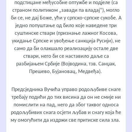
подстицане међусобне оптужбе и подјеле (са
страном политиком „завади па владај“), могло
би се, не дај Боже, ући у српско-српске сукобе. А
једно попуштање од било које наведене три
суштинске ствари (признање лажног Косова,
укидање Српске и увођење санкција Русији), не
само да би олакшало реализацију остале две
ствари, него би се наставило даље са
разбијањем Србије (Војводина, тзв. Санџак,
Прешево, Бујановац, Медвеђа).
Предсједника Вучића управо родољубиве снаге
требају подићи до тих висина да он не смије ни
помислити на пад, него да због таквог односа
родољубивих снага осјети љубав и снагу која ће
му омогућити да издржи све притиске сила зла.