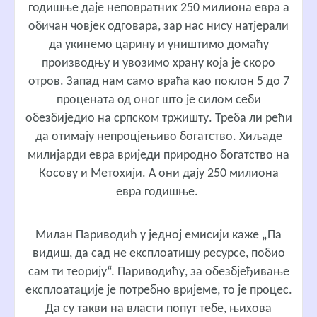
годишње даје неповратних 250 милиона евра а
обичан човјек одговара, зар нас нису натјерали
да укинемо царину и уништимо домаћу
производњу и увозимо храну која је скоро
отров. Запад нам само враћа као поклон 5 до 7
процената од оног што је силом себи
обезбиједио на српском тржишту. Треба ли рећи
да отимају непроцјењиво богатство. Хиљаде
милијарди евра вриједи природно богатство на
Косову и Метохији. А они дају 250 милиона
евра годишње.
Милан Париводић у једној емисији каже „Па
видиш, да сад не експлоатишу ресурсе, побио
сам ти теорију“. Париводићу, за обезбјеђивање
експлоатације је потребно вријеме, то је процес.
Да су такви на власти попут тебе, њихова