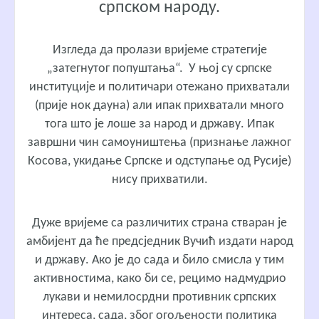
српском народу.
Изгледа да пролази вријеме стратегије
„затегнутог попуштања“. У њој су српске
институције и политичари отежано прихватали
(прије нок дауна) али ипак прихватали много
тога што је лоше за народ и државу. Ипак
завршни чин самоуништења (признање лажног
Косова, укидање Српске и одступање од Русије)
нису прихватили.
Дуже вријеме са различитих страна стваран је
амбијент да ће предсједник Вучић издати народ
и државу. Ако је до сада и било смисла у тим
активностима, како би се, рецимо надмудрио
лукави и немилосрдни противник српских
интереса, сада, због огољености политика