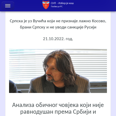
Српска је уз Вучића који не признаје лажно Косово,
брани Српску и не уводи санкције Русији
21.10.2022. год.
Анализа обичног човјека који није
равнодушан према Србији и