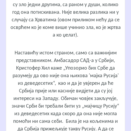
су зло једни другима, са раном у души, колико
год она потискивана. Није велика разлика ни у
случају са Хрватима (овом приликом нећу да се
осврћем ко је коме више учинио зла, ко је жртва
а ко џелат).
Наставићу истом страном, само са важнијим
представником. Амбасадор САД-а у Србији,
Кристофер Хил каже „Упозорио бих Србе да
разумеју да ово није она њихова 'мајка Русија'
из деведесетих“, као и да је увјерен да ће
Србија прије или касније видјети да су јој
интереси на Западу. Обичан човјек закључује,
значи Срби би требали бити уз „мајчицу Русију“
из деведесетих када скоро да она није могла
помоћи ни сама себи. Била је на кољенима и
да Србија прижељкује такву Русију. А да се