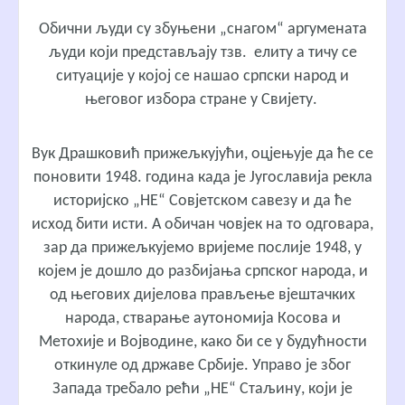
Обични људи су збуњени „снагом“ аргумената
људи који представљају тзв. елиту а тичу се
ситуације у којој се нашао српски народ и
његовог избора стране у Свијету.
Вук Драшковић прижељкујући, оцјењује да ће се
поновити 1948. година када је Југославија рекла
историјско „НЕ“ Совјетском савезу и да ће
исход бити исти. А обичан човјек на то одговара,
зар да прижељкујемо вријеме послије 1948, у
којем је дошло до разбијања српског народа, и
од његових дијелова прављење вјештачких
народа, стварање аутономија Косова и
Метохије и Војводине, како би се у будућности
откинуле од државе Србије. Управо је због
Запада требало рећи „НЕ“ Стаљину, који је