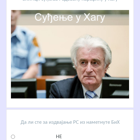
Да ли сте за издвајање РС из наметнуте БиХ
НЕ