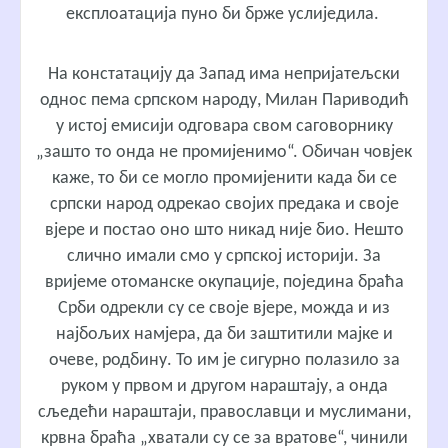
експлоатација пуно би брже услиједила.
На констатацију да Запад има непријатељски
однос пема српском народу, Милан Париводић
у истој емисији одговара свом саговорнику
„зашто то онда не промијенимо“. Обичан човјек
каже, то би се могло промијенити када би се
српски народ одрекао својих предака и своје
вјере и постао оно што никад није био. Нешто
слично имали смо у српској историји. За
вријеме отоманске окупације, поједина браћа
Срби одрекли су се своје вјере, можда и из
најбољих намјера, да би заштитили мајке и
очеве, родбину. То им је сигурно полазило за
руком у првом и другом нараштају, а онда
сљедећи нараштаји, православци и муслимани,
крвна браћа „хватали су се за вратове“, чинили