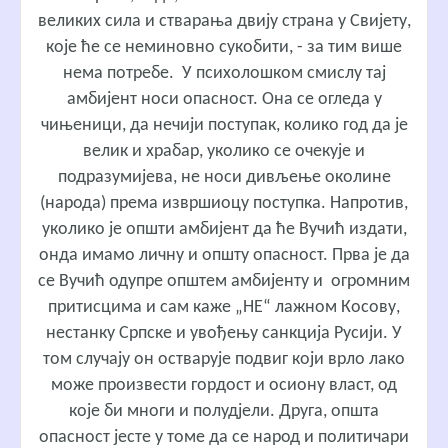
великих сила и стварања двију страна у Свијету,
које ће се неминовно сукобити, - за тим више
нема потребе. У психолошком смислу тај
амбијент носи опасност. Она се огледа у
чињеници, да нечији поступак, колико год да је
велик и храбар, уколико се очекује и
подразумијева, не носи дивљење околине
(народа) према извршиоцу поступка. Напротив,
уколико је општи амбијент да ће Вучић издати,
онда имамо личну и општу опасност. Прва је да
се Вучић одупре општем амбијенту и огромним
притисцима и сам каже „НЕ“ лажном Косову,
нестанку Српске и увођењу санкција Русији. У
том случају он остварује подвиг који врло лако
може произвести гордост и осиону власт, од
које би многи и полудјели. Друга, општа
опасност јесте у томе да се народ и политичари