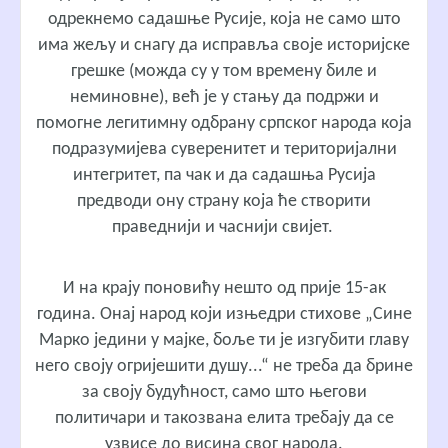
одрекнемо садашње Русије, која не само што
има жељу и снагу да исправља своје историјске
грешке (можда су у том времену биле и
неминовне), већ је у стању да подржи и
помогне легитимну одбрану српског народа која
подразумијева суверенитет и територијални
интегритет, па чак и да садашња Русија
предводи ону страну која ће створити
праведнији и часнији свијет.
И на крају поновићу нешто од прије 15-ак
година. Онај народ који изњедри стихове „Сине
Марко једини у мајке, боље ти је изгубити главу
него своју огријешити душу...“ не треба да брине
за своју будућност, само што његови
политичари и такозвана елита требају да се
узвисе до висина свог народа.