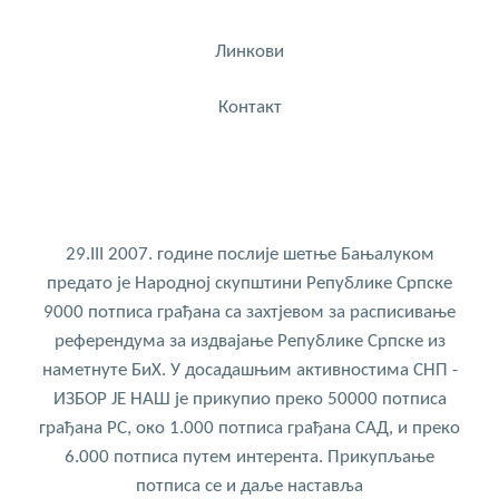
Линкови
Контакт
29.III 2007. године послије шетње Бањалуком
предато је Народној скупштини Републике Српске
9000 потписа грађана са захтјевом за расписивање
референдума за издвајање Републике Српске из
наметнуте БиХ. У досадашњим активностима СНП -
ИЗБОР ЈЕ НАШ је прикупио преко 50000 потписа
грађана РС, око 1.000 потписа грађана САД, и преко
6.000 потписа путем интерента. Прикупљање
потписа се и даље наставља