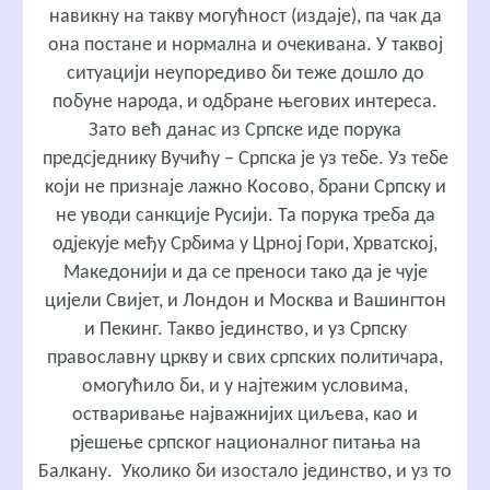
навикну на такву могућност (издаје), па чак да
она постане и нормална и очекивана. У таквој
ситуацији неупоредиво би теже дошло до
побуне народа, и одбране његових интереса.
Зато већ данас из Српске иде порука
предсједнику Вучићу – Српска је уз тебе. Уз тебе
који не признаје лажно Косово, брани Српску и
не уводи санкције Русији. Та порука треба да
одјекује међу Србима у Црној Гори, Хрватској,
Македонији и да се преноси тако да је чује
цијели Свијет, и Лондон и Москва и Вашингтон
и Пекинг. Такво јединство, и уз Српску
православну цркву и свих српских политичара,
омогућило би, и у најтежим условима,
остваривање најважнијих циљева, као и
рјешење српског националног питања на
Балкану. Уколико би изостало јединство, и уз то