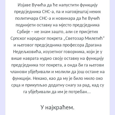
Изјаве Вучића да ће напустити функцију
предсједника СНС-а, па и наговјештај неких
политичара СНС-а и новинара да ће Вучић
поднијети оставку на мјесто предсједника
Србије – не знам зашто, али се присјетих
Српског народног покрета „Светозар Милетић“
и његовог предсједника професора Драгана
Недељковића, изузетног говорника, који је у
више наврата нудио своју оставку на функцију
предсједника тог покрета, а онда би га његови
чланови убјеђивали и молили да још остане на
функцији. Некако, као да му је било мило око
срца и прикупљао додатну снагу за рад, кад су
га убјеђивали да им је потребан...
У најкраћем.