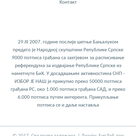
Контакт
29.III 2007. године послије шетње Бањалуком
предато је Народној скупштини Републике Српске
9000 потписа грађана са захтјевом за расписивање
референдума за издвајање Републике Српске из
наметнуте БиХ. У досадашњим активностима СНП -
ИЗБОР ЈЕ НАШ је прикупио преко 50000 потписа
грађана РС, око 1.000 потписа грађана САД, и преко
6.000 потписа путем интерента. Прикупљање
потписа се и даље наставља
© 2017. Сва права задржана. | Дизајн:
БитЛаб доо