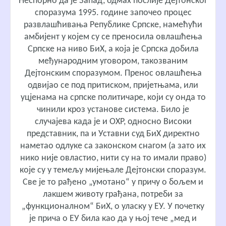
Неспорно да је Запад, одмах послије Дејтонског
споразума 1995. године започео процес
развлашћивања Републике Српске, намећући
амбијент у којем су се преносила овлашћења
Српске на ниво БиХ, а која је Српска добила
међународним уговором, такозваним
Дејтонским споразумом. Пренос овлашћења
одвијао се под притиском, пријетњама, или
уцјенама на српске политичаре, који су онда то
чинили кроз установе система. Било је
случајева када је и ОХР, односно Високи
представник, па и Уставни суд БиХ директно
наметао одлуке са законском снагом (а зато их
нико није овластио, нити су на то имали право)
које су у темељу мијењале Дејтонски споразум.
Све је то рађено „умотано“ у причу о бољем и
лакшем животу грађана, потреби за
„функционалном“ БиХ, о уласку у ЕУ. У почетку
је прича о ЕУ била као да у њој тече „мед и