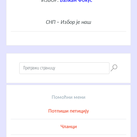
ИЗВОР:
Балкан Фокус
“
СНП – Избор је наш
Помоћни мени
Потпиши петицију
Чланци