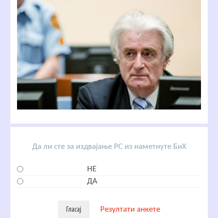
Да ли сте за издвајање РС из наметнуте БиХ
НЕ
ДА
Резултати анкете