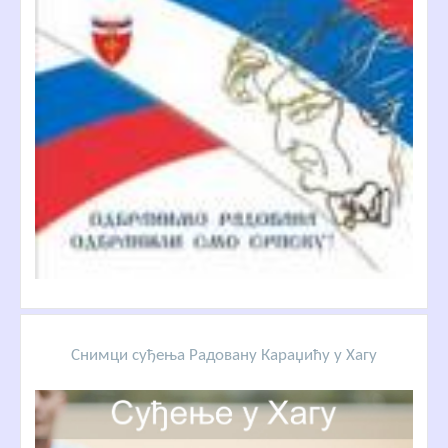
Снимци суђења Радовану Караџићу у Хагу