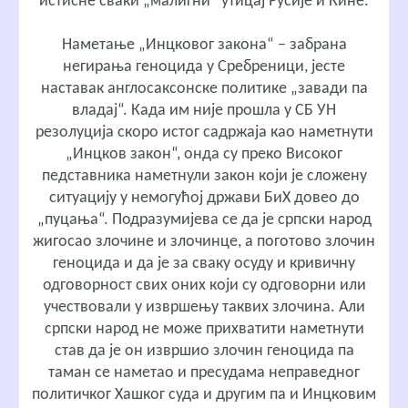
истисне сваки „малигни“ утицај Русије и Кине.
Наметање „Инцковог закона“ – забрана
негирања геноцида у Сребреници, јесте
наставак англосаксонске политике „завади па
владај“. Када им није прошла у СБ УН
резолуција скоро истог садржаја као наметнути
„Инцков закон“, онда су преко Високог
педставника наметнули закон који је сложену
ситуацију у немогућој држави БиХ довео до
„пуцања“. Подразумијева се да је српски народ
жигосао злочине и злочинце, а поготово злочин
геноцида и да је за сваку осуду и кривичну
одговорност свих оних који су одговорни или
учествовали у извршењу таквих злочина. Али
српски народ не може прихватити наметнути
став да је он извршио злочин геноцида па
таман се наметао и пресудама неправедног
политичког Хашког суда и другим па и Инцковим