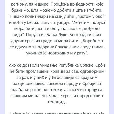
региону, па и шире. Процјена вриједности које
бранимо, шта можемо добити а шта изгубити.
Никако политичари не смију ићи „прстом у око“
и доћи у безизлазну ситуацију. Међутим, порука
мора бити јасна и одлучна, ако се „дође до
зида“. Порука из Бања Луке, Београда и свих
других српских градова мора бити: „Борићемо
се одлучно за одбрану Српске свим средствима,
уколико је неопходно и у рату“.
Ако се дозволи укидање Републике Српске, Срби
ће бити проглашени кривим за све, одговорним
за рат, и у БиХ и у Југославији са крајњим
захтјевом према српском народу и Србији за
плаћање ратне одштете и уласка у историју са
лажним мишљењем да је српски народ вршио
геноцид.