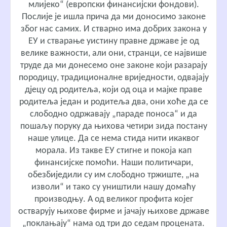
млијеко“ (европски финансијски фондови).
Послије је ишла прича да ми доносимо законе
због нас самих. И стварно има добрих закона у
ЕУ и стварање уистину правне државе је од
велике важности, али они, странци, се највише
труде да ми донесемо оне законе који разарају
породицу, традиционалне вриједности, одвајају
дјецу од родитеља, који од оца и мајке праве
родитеља један и родитеља два, они хоће да се
слободно одржавају „параде поноса“ и да
пошаљу поруку да њихова четири зида постану
наше улице. Да се нема стида нити икаквог
морала. Из такве ЕУ стигне и покоја кап
финансијске помоћи. Наши политичари,
обезбиједили су им слободно тржиште, „на
изволи“ и тако су уништили нашу домаћу
производњу. А од великог профита којег
остварују њихове фирме и јачају њихове државе
„поклањају“ нама од три до седам процената.