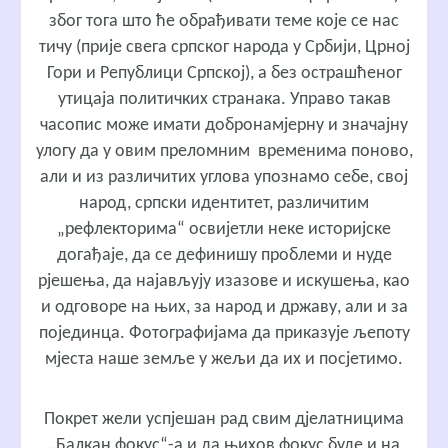
због тога што ће обрађивати теме које се нас
тичу (прије свега српског народа у Србији, Црној
Гори и Републици Српској), а без острашћеног
утицаја политичких странака. Управо такав
часопис може имати добронамјерну и значајну
улогу да у овим преломним временима поново,
али и из различитих углова упознамо себе, свој
народ, српски идентитет, различитим
„рефлекторима“ освијетли неке историјске
догађаје, да се дефинишу проблеми и нуде
рјешења, да најављују изазове и искушења, као
и одговоре на њих, за народ и државу, али и за
појединца. Фотографијама да приказује љепоту
мјеста наше земље у жељи да их и посјетимо.
Покрет жели успјешан рад свим дјелатницима
„Балкан фокус“-а и да њихов фокус буде и на