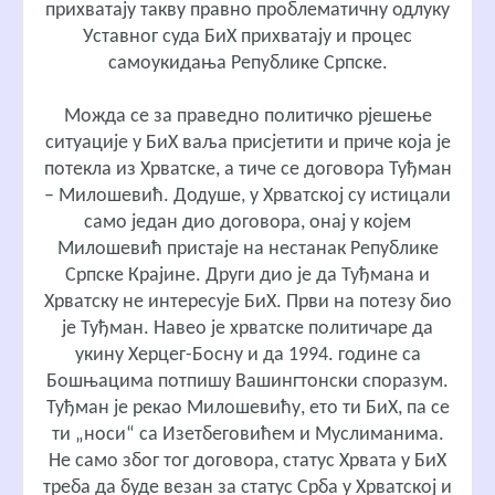
прихватају такву правно проблематичну одлуку
Уставног суда БиХ прихватају и процес
самоукидања Републике Српске.
Можда се за праведно политичко рјешење
ситуације у БиХ ваља присјетити и приче која је
потекла из Хрватске, а тиче се договора Туђман
– Милошевић. Додуше, у Хрватској су истицали
само један дио договора, онај у којем
Милошевић пристаје на нестанак Републике
Српске Крајине. Други дио је да Туђмана и
Хрватску не интересује БиХ. Први на потезу био
је Туђман. Навео је хрватске политичаре да
укину Херцег-Босну и да 1994. године са
Бошњацима потпишу Вашингтонски споразум.
Туђман је рекао Милошевићу, ето ти БиХ, па се
ти „носи“ са Изетбеговићем и Муслиманима.
Не само због тог договора, статус Хрвата у БиХ
треба да буде везан за статус Срба у Хрватској и