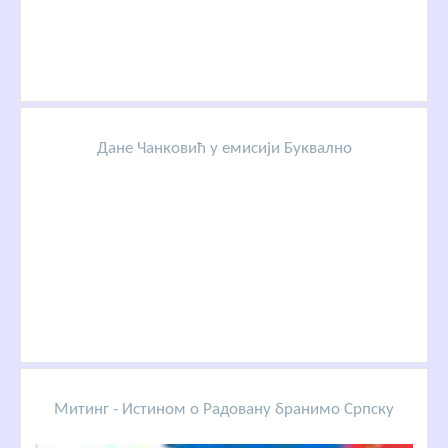
Дане Чанковић у емисији Буквално
Митинг - Истином о Радовану бранимо Српску