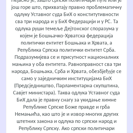
Нејасно је, зашто српски политичари ћуте или је
још горе што, прихватају правно проблематичну
одлуку Уставног суда БиХ о конститутивности
сва три народа и у БиХ Федерацији и у РС. Та
одлука руши темеље Дејтонског споразума у
којем је Бошњачко-Хрватска федерација
политички ентитет Бошњака и Хрвата, а
Република Српска политички ентитет Срба.
Подразумијева се и присутност националних
мањина у оба ентитета. Равноправност сва три
народа, Бошњака, Срба и Хрвата, обезбјеђује се
само у заједничким институцијама БиХ
(Предсједништво, Парламентарна скупштина,
Савјет министара). Таква одлука Уставног суда
БиХ дала је правну снагу за укидање химне
Републике Српске Боже правде и грба
Немањића, као што је и извор многих других
штетних закона и одлука по српски народ и
Републику Српску. Ако српски политичари