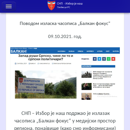
Поводом изласка часописа „Балкан фокус“
09.10.2021. год.
СНП – Избор је наш подржао је излазак
часописа „Балкан фокус“ у медијски простор
региона, понајвише (како смо информисани)