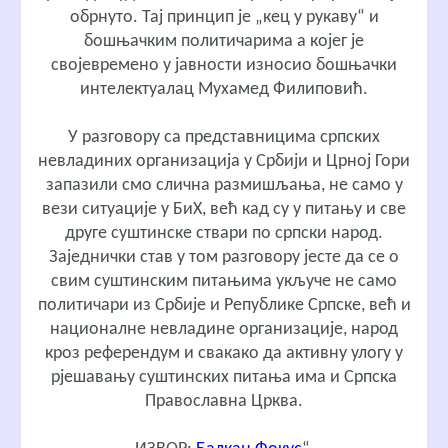
обрнуто. Тај принцип је „кец у рукаву“ и
бошњачким политичарима а којег је
својевремено у јавности износио бошњачки
интелектуалац Мухамед Филиповић.
У разговору са представницима српских
невладиних организација у Србији и Црној Гори
запазили смо слична размишљања, не само у
вези ситуације у БиХ, већ кад су у питању и све
друге суштинске ствари по српски народ.
Заједнички став у том разговору јесте да се о
свим суштинским питањима укључе не само
политичари из Србије и Републике Српске, већ и
националне невладине организације, народ
кроз референдум и свакако да активну улогу у
рјешавању суштинских питања има и Српска
Православна Црква.