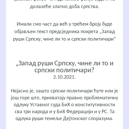
долазеће златно доба српства.
Имали смо част да већ у трећем броју буде
објављен текст предсједника покрета „Запад
руши Српску, чине ли то и српски политичари“
„Запад руши Српску, чине ли то и
српски политичари?
2.10.2021.
Нејасно је, зашто српски политичари ћуте или је
још горе што, прихватају правно проблематичну
одлуку Уставног суда БиХ о конститутивности
сва три народа и у БиХ Федерацији и у РС. Та
одлука руши темеље Дејтонског споразума.