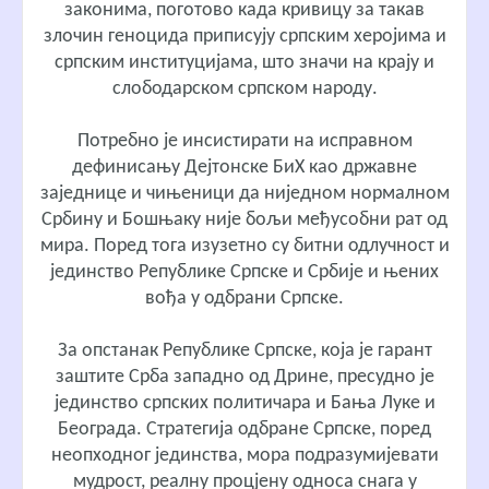
законима, поготово када кривицу за такав
злочин геноцида приписују српским херојима и
српским институцијама, што значи на крају и
слободарском српском народу.
Потребно је инсистирати на исправном
дефинисању Дејтонске БиХ као државне
заједнице и чињеници да ниједном нормалном
Србину и Бошњаку није бољи међусобни рат од
мира. Поред тога изузетно су битни одлучност и
јединство Републике Српске и Србије и њених
вођа у одбрани Српске.
За опстанак Републике Српске, која је гарант
заштите Срба западно од Дрине, пресудно је
јединство српских политичара и Бања Луке и
Београда. Стратегија одбране Српске, поред
неопходног јединства, мора подразумијевати
мудрост, реалну процјену односа снага у