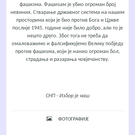
фашизма. Фашизам је убио огроман број
невиних. Стварање државног система на нашим
просторима који је био против Бога и Цркве
послије 1945. године није било добро, али то је
нешто друго. Због тога не треба да
омаловажимо и фалсификујемо Велику побједу
против фашизма, који је нанио огроман бол,
страдања и разарања човјечанству.
СНП - Избор је наш
ФОТОГРАФИЈЕ