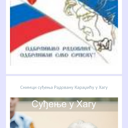
Снимци суђења Радовану Караџићу у Хагу