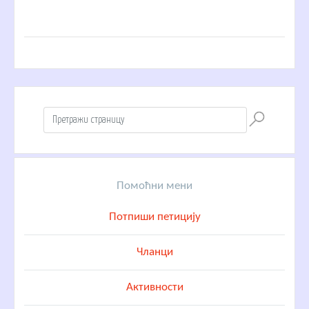
Помоћни мени
Потпиши петицију
Чланци
Активности