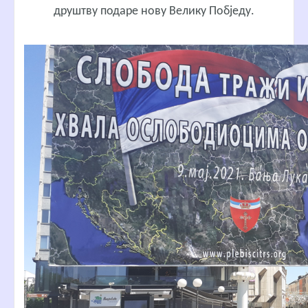
друштву подаре нову Велику Побједу.