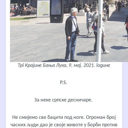
Трг Крајине Бања Лука, 9. мај. 2021. године
P.S.
За неке српске десничаре.
Не смијемо све бацити под ноге. Огроман број
часних људи дао је своје животе у борби против