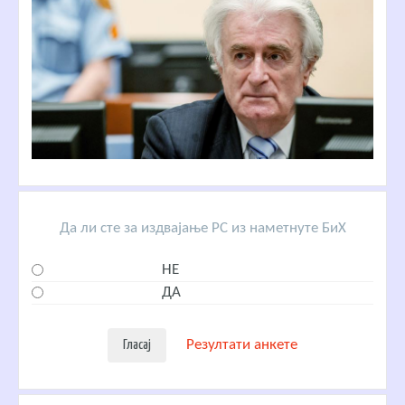
Да ли сте за издвајање РС из наметнуте БиХ
НЕ
ДА
Резултати анкете