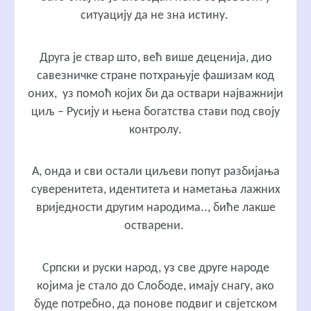
ситуацију да не зна истину.
Друга је ствар што, већ више деценија, дио
савезничке стране потхрањује фашизам код
оних, уз помоћ којих би да оствари најважнији
циљ – Русију и њена богатства стави под своју
контролу.
А, онда и сви остали циљеви попут разбијања
суверенитета, идентитета и наметања лажних
вриједности другим народима.., биће лакше
остварени.
Српски и руски народ, уз све друге народе
којима је стало до Слободе, имају снагу, ако
буде потребно, да понове подвиг и свјетском