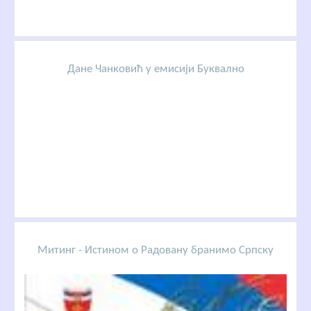
Дане Чанковић у емисији Буквално
Митинг - Истином о Радовану бранимо Српску