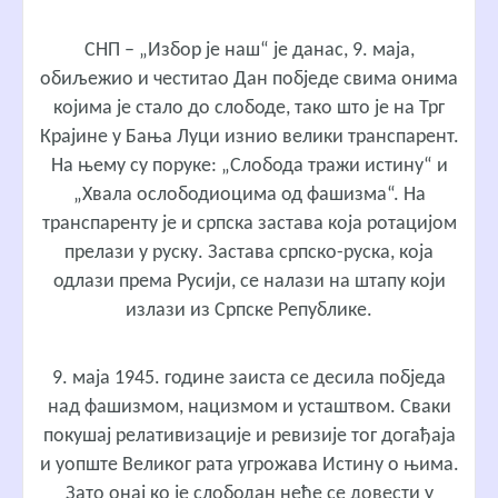
СНП – „Избор је наш“ је данас, 9. маја,
обиљежио и честитао Дан побједе свима онима
којима је стало до слободе, тако што је на Трг
Крајине у Бања Луци изнио велики транспарент.
На њему су поруке: „Слобода тражи истину“ и
„Хвала ослободиоцима од фашизма“. На
транспаренту је и српска застава која ротацијом
прелази у руску. Застава српско-руска, која
одлази према Русији, се налази на штапу који
излази из Српске Републике.
9. мајa 1945. године заиста се десила побједа
над фашизмом, нацизмом и усташтвом. Сваки
покушај релативизације и ревизије тог догађаја
и уопште Великог рата угрожава Истину о њима.
Зато онај ко је слободан неће се довести у