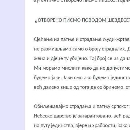
аутентично отворено писмо из 2005. годи
„
ОТВОРЕНО ПИСМО ПОВОДОМ ШЕЗДЕСЕТ
Сјећање на патње и страдање људи-жртава
не размишљамо само о броју страдалих. Да
жена и дјеце ту убијено. Тај број се из да
Ми морамо мислити како да не допустимо 
будемо јаки. Јаки смо ако будемо јединст
већ далеко више од тога да се бринемо, с
Обиљежавајмо страдања и патњу српског 
Небеско царство је загарантовано, већ ра
на путу јединства, вјере и храбрости, како