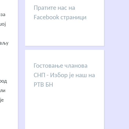
Пратите нас на
иза
Facebook страници
шој
ављу
Гостовање чланова
СНП - Избор је наш на
род
РТВ БН
оли
је