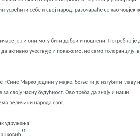
ин усрећити себе и свој народ, разочараће се као човјек к
ичаре јер и они могу бити добри и поштени. Потребно је 
да активно учествује и покажемо, не само толеранцију, 
е «Сине Марко једини у мајке, боље ти је изгубити главу 
е за своју часну будућност. Ово треба да знају и наши
ема величини народа свог.
дружења
“
ковић