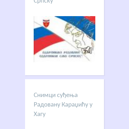
Српску
Снимци суђења
Радовану Караџићу у
Хагу