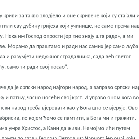
криви за такво злодјело и оне скривене који су стајали 
ватили сву дубину гријеха који учинише, не само према на
. Нека им Господ опрости јер «не знају шта раде», а ми
е. Морамо да праштамо и ради нас самих јер само љуб
а и разумјети недужног страдалника, сада већ светог
у, само ти ради свој посао".
е да је српски народ најгори народ, а заправо српски на
ку и патњу, часно носећи свој крст. И управо оном кога в
пски народ треба вјеровати као у Бога што се вјерује. Ово 
збрисив, по којем ћемо се памтити, а Бога ми и тражити.
ма умре Христос, а Каин да живи. Немојмо ићи путем
 памти по глави Георгиа Петровича Чарнога јер онај који