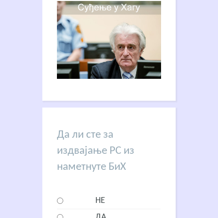
Да ли сте за
издвајање РС из
наметнуте БиХ
НЕ
ДА