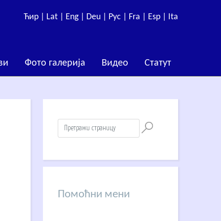
Ћир |
Lat |
Eng |
Deu |
Рус |
Fra |
Esp |
Ita
ви
Фото галерија
Видео
Статут
Помоћни мени