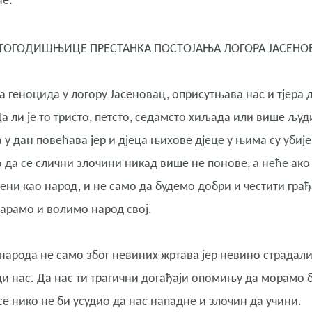
не:
ОГОДИШЊИЦЕ ПРЕСТАНКА ПОСТОЈАЊА ЛОГОРА ЈАСЕНО
 геноцида у логору Јасеновац, оприсутњава нас и тјера 
 ли је то тристо, петсто, седамсто хиљада или више људ
на у дан повећава јер и дјеца њихове дјеце у њима су убиј
да се слични злочини никад више не понове, а неће ако
вени као народ, и не само да будемо добри и честити грађ
тарамо и волимо народ свој.
народа не само због невиних жртава јер невино страдал
ди нас. Да нас ти трагични догађаји опомињу да морамо 
 се нико не би усудио да нас нападне и злочин да учини.