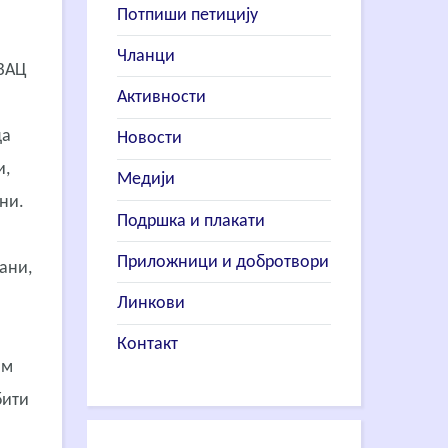
Потпиши петицију
Чланци
ВАЦ
Активности
да
Новости
и,
Медији
ени.
Подршка и плакати
Приложници и добротвори
ани,
Линкови
Контакт
им
бити