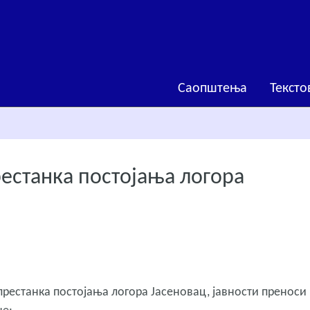
Саопштења
Тексто
станка постојања логора
рестанка постојања логора Јасеновац, јавности преноси