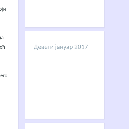
оји
да
Девети јануар 2017
већ
него