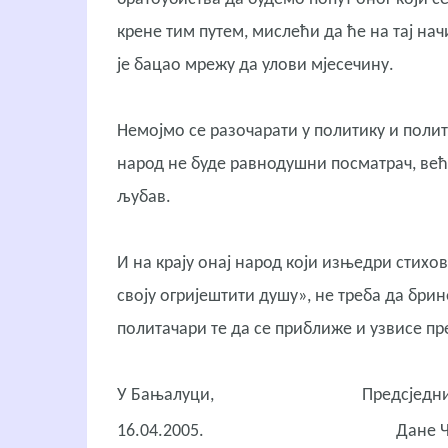
крене тим путем, мислећи да ће на тај нач
је бацао мрежу да улови мјесечину.
Немојмо се разочарати у политику и полит
народ не буде равнодушни посматрач, већ 
љубав.
И на крају онај народ који изњедри стихов
своју огријештити душу», не треба да брин
политачари те да се приближе и узвисе пр
У Бањалуци,
Предсједник у
16.04.2005. Дане Чан