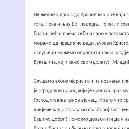
He желимо данас да прозивамо оне који су 
тога. Нека и њих Бог погледа. Не би ли сх
браћи, већ и према себи и своме потомству
морамо да праштамо ради љубави Христов
испуњени можемо опростити таква злодјел
Вукашина, који каже свом џелату: „Младић
Слушамо злонамјерне или из незнања прич
је страдални народ који је прошао кроз му
Господ ставља трнов вјенац. И зато у то ср
вријеме кад остављамо свак' свој траг неи
Будимо добри! Немојмо дозволити да у на
братоубиства да будемо попут оног који се