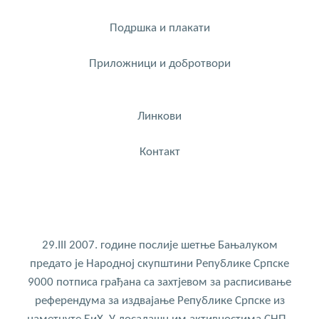
Подршка и плакати
Приложници и добротвори
Линкови
Контакт
29.III 2007. године послије шетње Бањалуком
предато је Народној скупштини Републике Српске
9000 потписа грађана са захтјевом за расписивање
референдума за издвајање Републике Српске из