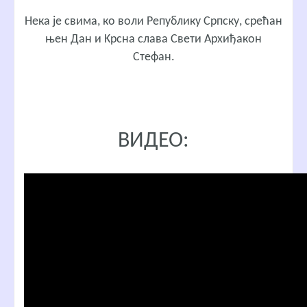
Нека је свима, ко воли Републику Српску, срећан
њен Дан и Kрсна слава Свети Архиђакон
Стефан.
ВИДЕО: