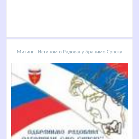
Митинг - Истином о Радовану бранимо Српску