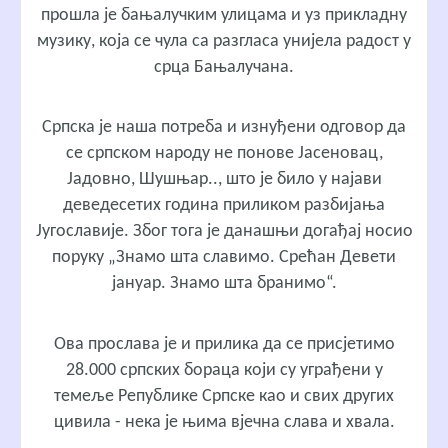
прошла је бањалучким улицама и уз прикладну
музику, која се чула са разгласа унијела радост у
срца Бањалучана.
Српска је наша потреба и изнуђени одговор да
се српском народу не понове Јасеновац,
Јадовно, Шушњар.., што је било у најави
деведесетих година приликом разбијања
Југославије. Због тога је данашњи догађај носио
поруку „Знамо шта славимо. Срећан Девети
јануар. Знамо шта бранимо“.
Ова прослава је и прилика да се присјетимо
28.000 српских бораца који су уграђени у
темеље Републике Српске као и свих других
цивила - нека је њима вјечна слава и хвала.