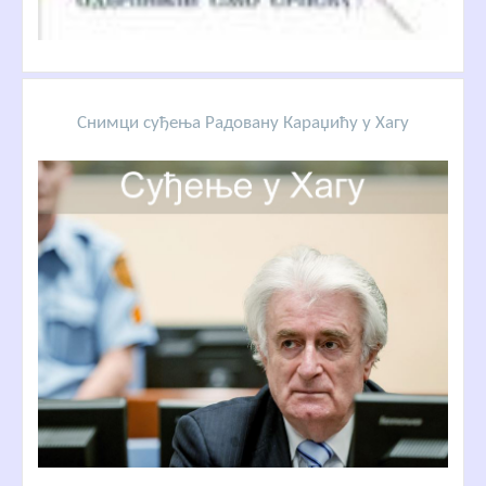
Снимци суђења Радовану Караџићу у Хагу