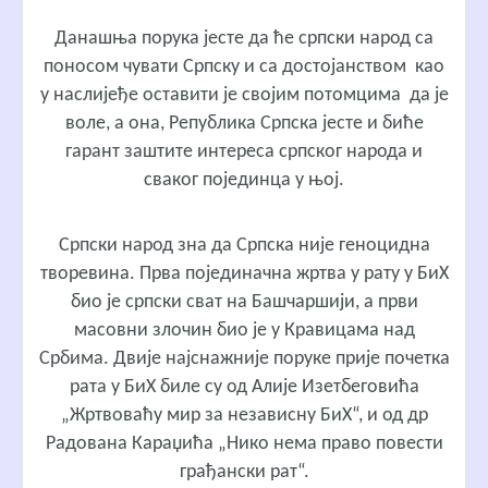
Данашња порука јесте да ће српски народ са
поносом чувати Српску и са достојанством као
у наслијеђе оставити је својим потомцима да је
воле, а она, Република Српска јесте и биће
гарант заштите интереса српског народа и
сваког појединца у њој.
Српски народ зна да Српска није геноцидна
творевина. Прва појединачна жртва у рату у БиХ
био је српски сват на Башчаршији, а први
масовни злочин био је у Кравицама над
Србима. Двије најснажније поруке прије почетка
рата у БиХ биле су од Алије Изетбеговића
„Жртвоваћу мир за независну БиХ“, и од др
Радована Караџића „Нико нема право повести
грађански рат“.