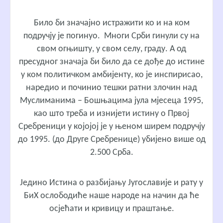
Било би значајно истражити ко и на ком
подручју је погинуо. Многи Срби гинули су на
свом огњишту, у свом селу, граду. А од
пресудног значаја би било да се дође до истине
у ком политичком амбијенту, ко је инспирисао,
наредио и починио тешки ратни злочин над
Муслиманима – Бошњацима јула мјесеца 1995,
као што треба и изнијети истину о Првој
Сребреници у којојој је у њеном ширем подручју
до 1995. (до Друге Сребренице) убијено више од
2.500 Срба.
Једино Истина о разбијању Југославије и рату у
БиХ ослободиће наше народе на начин да ће
осјећати и кривицу и праштање.