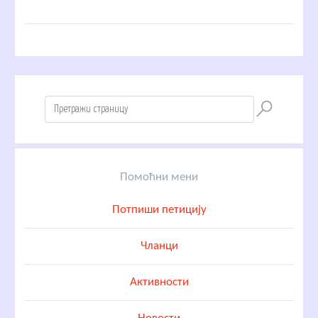
Помоћни мени
Потпиши петицију
Чланци
Активности