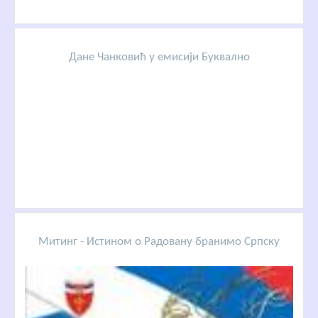
Дане Чанковић у емисији Буквално
Митинг - Истином о Радовану бранимо Српску