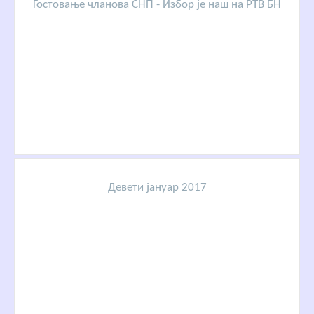
Гостовање чланова СНП - Избор је наш на РТВ БН
Девети јануар 2017