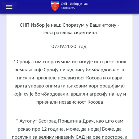
СНП Избор је наш: Споразум у Вашингтону -
геостратешка скретница
07.09.2020. год.
* Србија тим споразумом истискује интересе оних
земаља које Србију никад нису бомбардовале, а
нису ни признале независност Косова и отвара
врата управо онима (и њиховим корпорацијама)
који су је бомбардовали, вршили агресију на њу и
признали независност Косова
* Аутопут Београд-Приштина-Драч, као што сам
рекао пре 12 година, може, да не дај Боже, да
послужи за велику инвазију САД на ове просторе, а