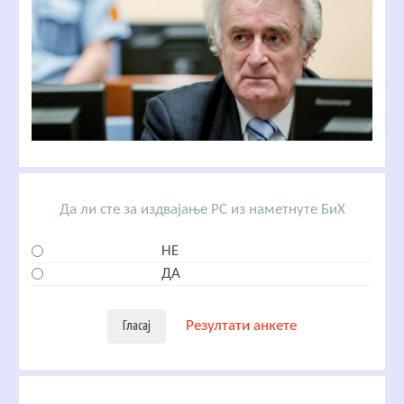
Да ли сте за издвајање РС из наметнуте БиХ
НЕ
ДА
Резултати анкете