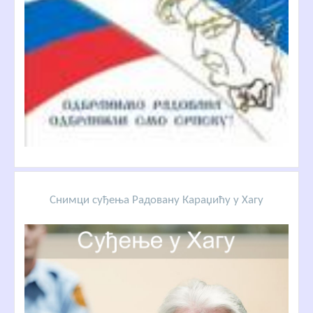
Снимци суђења Радовану Караџићу у Хагу