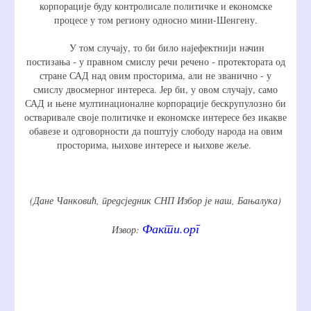
корпорације буду контролисале политичке и економске
процесе у том региону односно мини-Шенгену.
У том случају, то би било најефектнији начин
постизања - у правном смислу речи речено - протектората од
стране САД над овим просторима, али не званично - у
смислу двосмерног интереса. Јер би, у овом случају, само
САД и њене мултинационалне корпорације бескрупулозно би
остваривале своје политичке и економске интересе без икакве
обавезе и одговорности да поштују слободу народа на овим
просторима, њихове интересе и њихове жеље.
(Дане Чанковић, предсједник СНП Избор је наш, Бањалука)
Факти.орг
Извор: