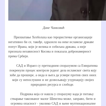
Дане Чанковић
Прихватање Хезболаха као терористичке организације
негативно би се, такође, одразило на неке исламске државе
попут Ирана, који је велика и озбиљна држава, a није
признала независност Косова и показала добронамерност
према Србији.
САД и Израел су претходним споразумом са Емиратима
покренули процес контроле једног дела исламског света коју
хоће да прошире, а онда и њега да усмере против свих оних
који су непослушни и не дозвољавају узурпацију својих
природних ресурса и слободе.
Подршка која се нашла у споразуму када је питању
стварање такозваног малог Шенгена може, заправо, бити и
огромна опасност - уколико САД и њене мултинационалне