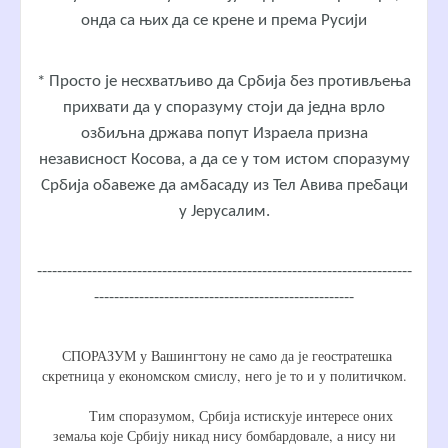
онда са њих да се крене и према Русији
* Просто је несхватљиво да Србија без противљења
прихвати да у споразуму стоји да једна врло
озбиљна држава попут Израела призна
независност Косова, а да се у том истом споразуму
Србија обавеже да амбасаду из Тел Авива пребаци
у Јерусалим.
---------------------------------------------------------------------------
----------------------------------------------------
СПОРАЗУМ у Вашингтону не само да је геостратешка
скретница у економском смислу, него је то и у политичком.
Тим споразумом, Србија истискује интересе оних
земаља које Србију никад нису бомбардовале, а нису ни