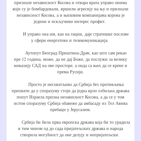
признале независност Косова и отвара врата управо онима
који су је бомбардовали, вршили агресију на њу и признали
независност Косова, a и њиховим компанијама којима је
једини и искључиви интерес профит.
И управо она им, као на тацни, даје стратешке послове
у сфери енергетике и телекомуникација.
Аутопут Београд-Приштина-Драч, као што сам рекао
пре 12 година, може, да не дај Боже, да послужи за велику
инвазију САД на ове просторе, а онда са њих да се крене и
према Русији.
Просто је несхватљиво да Србија без противљења
прихвати да у споразуму стоји да једна врло озбиљна држава
попут Израела призна независност Косова, а да се у том
истом споразуму Србија обавеже да амбасаду из Тел Авива
пребаци у Јерусалим.
Србија би била прва европска држава која би то урадила
и тим чином од до сада пријатељских држава и народа
створила могућност да оне делују и непријатељски.