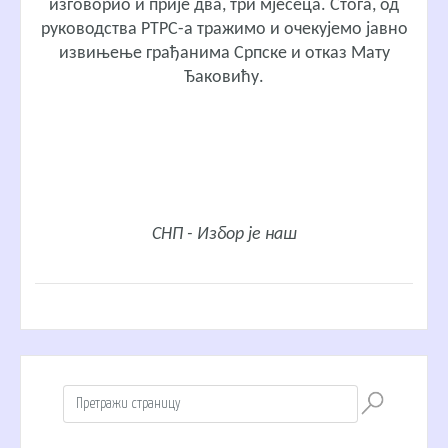
изговорио и прије два, три мјесеца. Стога, од
руководства РТРС-а тражимо и очекујемо јавно
извињење грађанима Српске и отказ Мату
Ђаковићу.
СНП - Избор је наш