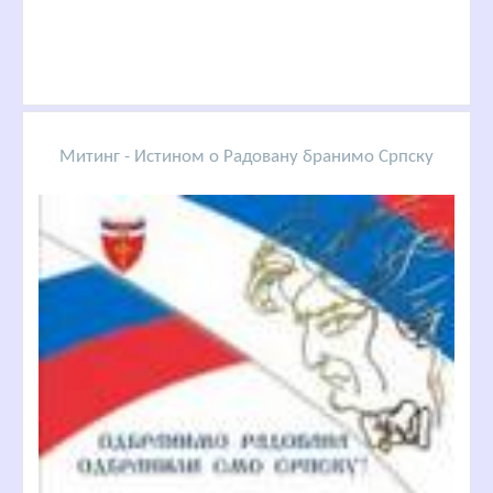
Митинг - Истином о Радовану бранимо Српску