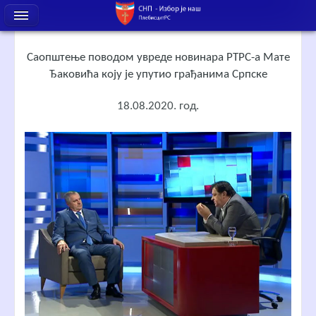
Саопштење поводом увреде новинара РТРС-а Мате
Ђаковића коју је упутио грађанима Српске
18.08.2020. год.