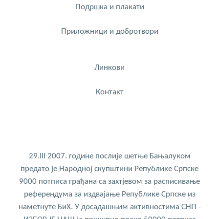
Подршка и плакати
Приложници и добротвори
Линкови
Контакт
29.III 2007. године послије шетње Бањалуком
предато је Народној скупштини Републике Српске
9000 потписа грађана са захтјевом за расписивање
референдума за издвајање Републике Српске из
наметнуте БиХ. У досадашњим активностима СНП -