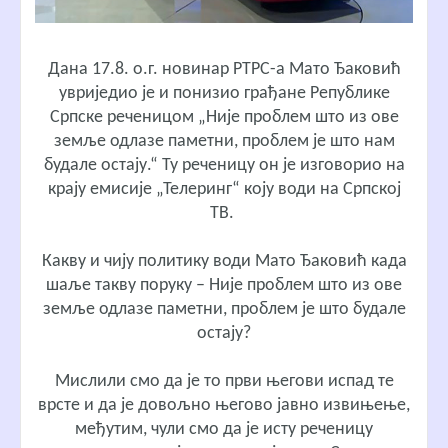
Дана 17.8. о.г. новинар РТРС-а Мато Ђаковић
увриједио је и понизио грађане Републике
Српске реченицом „Није проблем што из ове
земље одлазе паметни, проблем је што нам
будале остају.“ Ту реченицу он је изговорио на
крају емисије „Телеринг“ коју води на Српској
ТВ.
Какву и чију политику води Мато Ђаковић када
шаље такву поруку – Није проблем што из ове
земље одлазе паметни, проблем је што будале
остају?
Мислили смо да је то први његови испад те
врсте и да је довољно његово јавно извињење,
међутим, чули смо да је исту реченицу