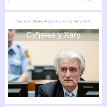
Снимци суђења Радовану Караџићу у Хагу