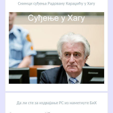
Снимци суђења Радовану Караџићу у Хагу
Да ли сте за издвајање РС из наметнуте БиХ