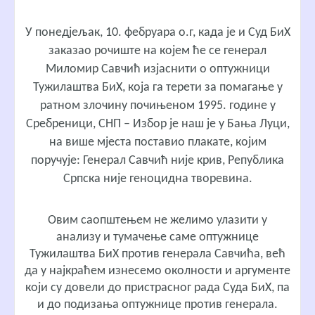
У понедјељак, 10. фебруара о.г, када је и Суд БиХ
заказао рочиште на којем ће се генерал
Миломир Савчић изјаснити о оптужници
Тужилаштва БиХ, која га терети за помагање у
ратном злочину почињеном 1995. године у
Сребреници, СНП – Избор је наш је у Бања Луци,
на више мјеста поставио плакате, којим
поручује: Генерал Савчић није крив, Република
Српска није геноцидна творевина.
Овим саопштењем не желимо улазити у
анализу и тумачење саме оптужнице
Тужилаштва БиХ против генерала Савчића, већ
да у најкраћем изнесемо околности и аргументе
који су довели до пристрасног рада Суда БиХ, па
и до подизања оптужнице против генерала.