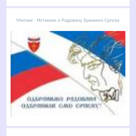
Митинг - Истином о Радовану бранимо Српску