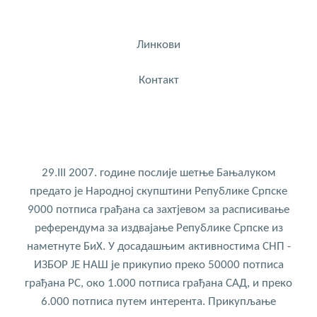
Линкови
Контакт
29.III 2007. године послије шетње Бањалуком
предато је Народној скупштини Републике Српске
9000 потписа грађана са захтјевом за расписивање
референдума за издвајање Републике Српске из
наметнуте БиХ. У досадашњим активностима СНП -
ИЗБОР ЈЕ НАШ је прикупио преко 50000 потписа
грађана РС, око 1.000 потписа грађана САД, и преко
6.000 потписа путем интерента. Прикупљање