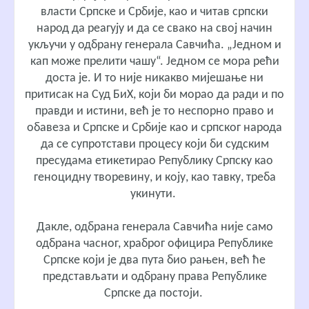
власти Српске и Србије, као и читав српски
народ да реагују и да се свако на свој начин
укључи у одбрану генерала Савчића. „Једном и
кап може прелити чашу“. Једном се мора рећи
доста је. И то није никакво мијешање ни
притисак на Суд БиХ, који би морао да ради и по
правди и истини, већ је то неспорно право и
обавеза и Српске и Србије као и српског народа
да се супротстави процесу који би судским
пресудама етикетирао Републику Српску као
геноцидну творевину, и коју, као тавку, треба
укинути.
Дакле, одбрана генерала Савчића није само
одбрана часног, храброг официра Републике
Српске који је два пута био рањен, већ ће
представљати и одбрану права Републике
Српске да постоји.