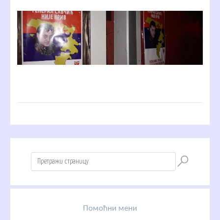
Помоћни мени