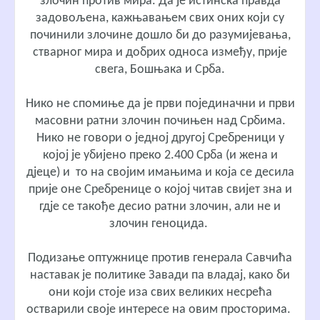
злочин против мира. Да је истинска правда
задовољена, кажњавањем свих оних који су
починили злочине дошло би до разумијевања,
стварног мира и добрих односа између, прије
свега, Бошњака и Срба.
Нико не спомиње да је први појединачни и први
масовни ратни злочин почињен над Србима.
Нико не говори о једној другој Сребреници у
којој је убијено преко 2.400 Срба (и жена и
дјеце) и то на својим имањима и која се десила
прије оне Сребренице о којој читав свијет зна и
гдје се такође десио ратни злочин, али не и
злочин геноцида.
Подизање оптужнице против генерала Савчића
наставак је политике Завади па владај, како би
они који стоје иза свих великих несрећа
остварили своје интересе на овим просторима.