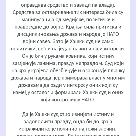
оправдава средство и завади па владај.
Средства за остваривање тих интереса била су
манипулација од медијске, политичке и
правосудне до војне. Крајња сила притиска и
дисциплиновања држава и народа је НАТО
војни савез. Зато је Хашки суд не само
политички, већ и на један начин инквизиторски.
Он је бич у рукама крвника, који истину
замјењује лажима, правду неправдом. Суд који
на крају крајева обезбјеђује и озакоњује пљачку
држава и народа, јер приморава власт у многим
државама да ради у интересу оних који су
између осталог и формирали Хашки суд и оних
који контролишу НАТО.
Да је Хашки суд хтио изнијети истину и
задовољити правду, онда би до краја
истражили ко је починио најтежи злочин,