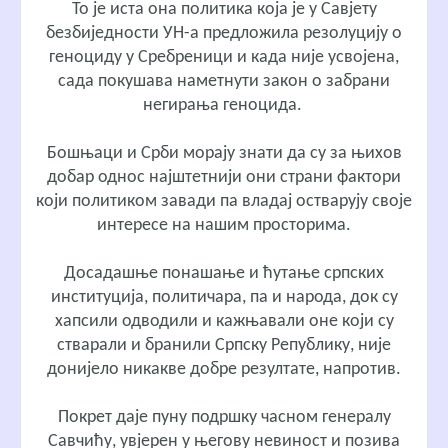
То је иста она политика која је у Савјету
безбиједности УН-а предложила резолуцију о
геноциду у Сребреници и када није усвојена,
сада покушава наметнути закон о забрани
негирања геноцида.
Бошњаци и Срби морају знати да су за њихов
добар однос најштетнији они страни фактори
који политиком завади па владај остварују своје
интересе на нашим просторима.
Досадашње понашање и ћутање српских
институција, политичара, па и народа, док су
хапсили одводили и кажњавали оне који су
стварали и бранили Српску Републику, није
донијело никакве добре резултате, напротив.
Покрет даје пуну подршку часном генералу
Савчићу, увјерен у његову невиност и позива