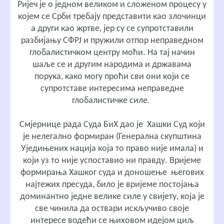
Ријеч је о једном великом и сложеном процесу у
којем се Срби требају представити као злочинци
а други као жртве, јер су се супротставили
разбијању СФРЈ и пружили отпор неправедном
глобалистичком центру моћи. На тај начин
шаље се и другим народима и државама
порука, како могу проћи сви они који се
супротставе интересима неправедне
глобалистичке силе.
Смјернице рада Суда БиХ дао је Хашки Суд који
је нелегално формиран (Генерална скупштина
Уједињених нација која то право није имала) и
који уз то није успоставио ни правду. Вријеме
формирања Хашког суда и доношење његових
најтежих пресуда, било је вријеме постојања
доминантно једне велике силе у свијету, која је
све чинила да оствари искључиво своје
интересе водећи се њиховом идејом циљ