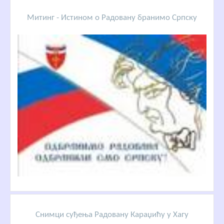
Митинг - Истином о Радовану бранимо Српску
Снимци суђења Радовану Караџићу у Хагу