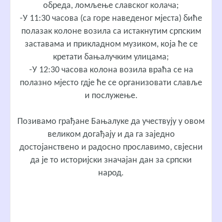
обреда, ломљење славског колача;
-У 11:30 часова (са горе наведеног мјеста) биће
полазак колоне возила са истакнутим српским
заставама и прикладном музиком, која ће се
кретати бањалучким улицама;
-У 12:30 часова колона возила враћа се на
полазно мјесто гдје ће се организовати славље
и послужење.
Позивамо грађане Бањалуке да учествују у овом
великом догађају и да га заједно
достојанствено и радосно прославимо, свјесни
да је то историјски значајан дан за српски
народ.