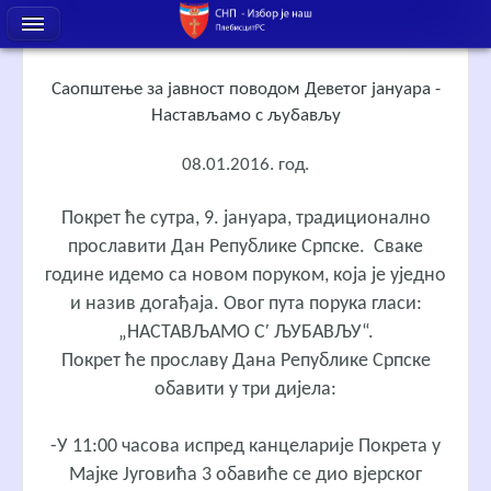
Саопштење за јавност поводом Деветог јануара -
Настављамо с љубављу
08.01.2016. год.
Покрет ће сутра, 9. јануара, традиционално
прославити Дан Републике Српске. Сваке
године идемо са новом поруком, која је уједно
и назив догађаја. Овог пута порука гласи:
„НАСТАВЉАМО С′ ЉУБАВЉУ“.
Покрет ће прославу Дана Републике Српске
обавити у три дијела:
-У 11:00 часова испред канцеларије Покрета у
Мајке Југовића 3 обавиће се дио вјерског