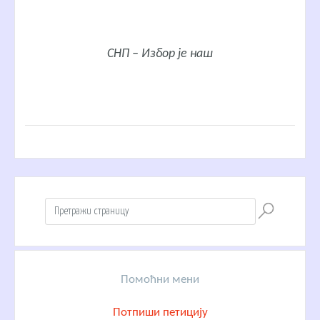
СНП – Избор је наш
Помоћни мени
Потпиши петицију