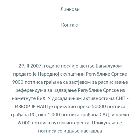
Линкови
Контакт
29.III 2007. године послије шетње Бањалуком
предато је Народној скупштини Републике Српске
9000 потписа грађана са захтјевом за расписивање
референдума за издвајање Републике Српске из
наметнуте БиХ. У досадашњим активностима СНП -
ИЗБОР ЈЕ НАШ је прикупио преко 50000 потписа
грађана РС, око 1.000 потписа грађана САД, и преко
6.000 потписа путем интерента. Прикупљање
потписа се и даље наставља