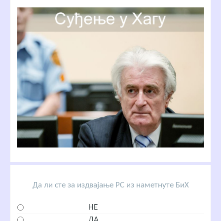
Да ли сте за издвајање РС из наметнуте БиХ
НЕ
ДА