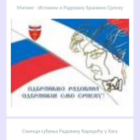
Митинг - Истином о Радовану бранимо Српску
Снимци суђења Радовану Караџићу у Хагу