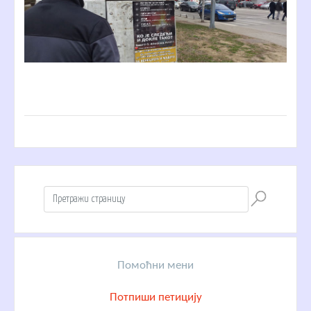
Помоћни мени
Потпиши петицију