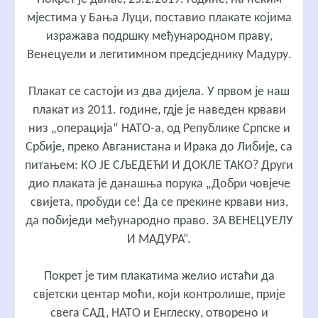
мјестима у Бања Луци, поставио плакате којима
изражава подршку међународном праву,
Венецуели и легитимном предсједнику Мадуру.
Плакат се састоји из два дијела. У првом је наш
плакат из 2011. године, гдје је наведен крвави
низ „операција“ НАТО-а, од Републике Српске и
Србије, преко Авганистана и Ирака до Либије, са
питањем: КО ЈЕ СЉЕДЕЋИ И ДОКЛЕ ТАКО? Други
дио плаката је данашња порука „Добри човјече
свијета, пробуди се! Да се прекине крвави низ,
да побиједи међународно право. ЗА ВЕНЕЦУЕЛУ
И МАДУРА“.
Покрет је тим плакатима желио истаћи да
свјетски центар моћи, који контролише, прије
свега САД, НАТО и Енглеску, отворено и