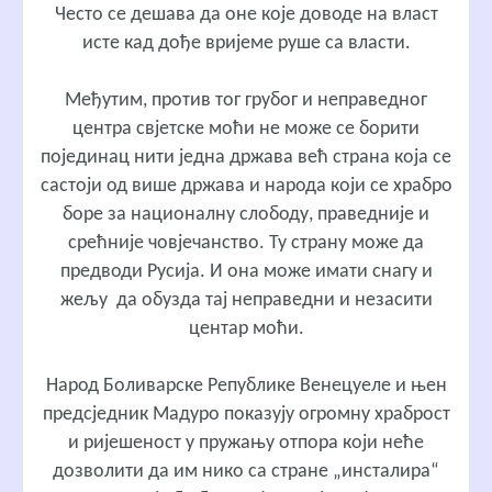
Често се дешава да оне које доводе на власт
исте кад дође вријеме руше са власти.
Међутим, против тог грубог и неправедног
центра свјетске моћи не може се борити
појединац нити једна држава већ страна која се
састоји од више држава и народа који се храбро
боре за националну слободу, праведније и
срећније човјечанство. Ту страну може да
предводи Русија. И она може имати снагу и
жељу да обузда тај неправедни и незасити
центар моћи.
Народ Боливарске Републике Венецуеле и њен
предсједник Мадуро показују огромну храброст
и ријешеност у пружању отпора који неће
дозволити да им нико са стране „инсталира“