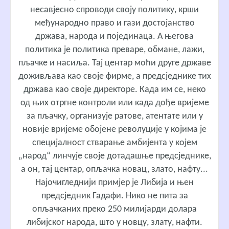
несавјесно спроводи своју политику, крши
међународно право и гази достојанство
држава, народа и појединаца. А његова
политика је политика преваре, обмане, лажи,
пљачке и насиља. Тај центар моћи друге државе
доживљава као своје фирме, а предсједнике тих
држава као своје директоре. Када им се, неко
од њих отргне контроли или када дође вријеме
за пљачку, организује ратове, атентате или у
новије вријеме обојене револуције у којима је
специјалност стварање амбијента у којем
„народ“ линчује своје дотадашње предсједнике,
а он, тај центар, опљачка новац, злато, нафту...
Најочигледнији примјер је Либија и њен
предсједник Гадафи. Нико не пита за
опљачканих преко 250 милијарди долара
либијског народа, што у новцу, злату, нафти.