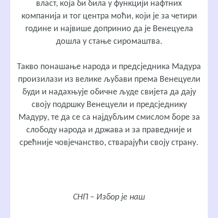
власт, која би била у функцији нафтних
компанија и тог центра моћи, који је за четири
године и највише допринио да је Венецуела
дошла у стање сиромаштва.
Такво понашање народа и предсједника Мадура
произилази из велике љубави према Венецуели
буди и надахњује обичне људе свијета да дају
своју подршку Венецуели и предсједнику
Мадуру, те да се са најдубљим смислом боре за
слободу народа и држава и за праведније и
срећније човјечанство, стварајући своју страну.
СНП – Избор је наш