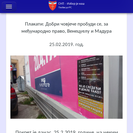
Плакати: Добри човјече пробуди се, за
међународно право, Венецуелу и Мадура
25.02.2019. год.
Покрет је данас, 25.2.2019. године, на неким