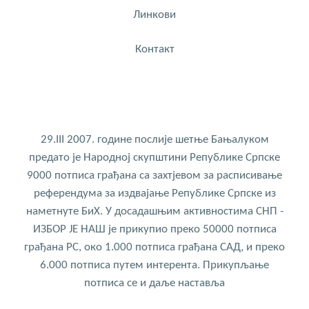
Линкови
Контакт
29.III 2007. године послије шетње Бањалуком
предато је Народној скупштини Републике Српске
9000 потписа грађана са захтјевом за расписивање
референдума за издвајање Републике Српске из
наметнуте БиХ. У досадашњим активностима СНП -
ИЗБОР ЈЕ НАШ је прикупио преко 50000 потписа
грађана РС, око 1.000 потписа грађана САД, и преко
6.000 потписа путем интерента. Прикупљање
потписа се и даље наставља