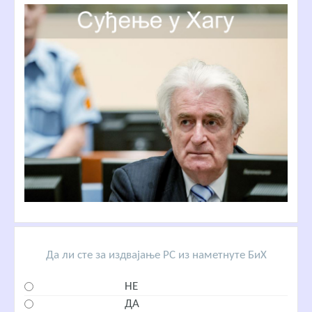
Да ли сте за издвајање РС из наметнуте БиХ
НЕ
ДА